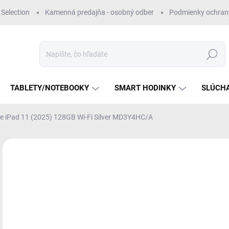
Selection
Kamenná predajňa - osobný odber
Podmienky ochran
Hľadať
TABLETY/NOTEBOOKY
SMART HODINKY
SLÚCH
e iPad 11 (2025) 128GB Wi-Fi Silver MD3Y4HC/A
Neohodnotené
Podrobnosti hodnotenia
NOVINKA
€
Jedn
VY
cena