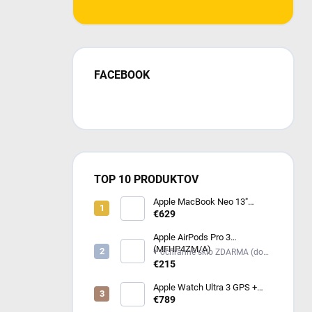
FACEBOOK
TOP 10 PRODUKTOV
Apple MacBook Neo 13"
(2026) Indigo MHFF4SL/A
€629
Apple AirPods Pro 3
(MFHP4ZM/A)
+ ochranné sklo ZDARMA (do
poznámky mi napíš model
€215
iPhonu) +
Apple Watch Ultra 3 GPS +
Cellular 49mm čierny titán -
€789
čierny / uhlový trailový ťah -