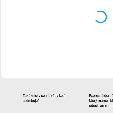
Tabl
RAM 
DETA
Zakáznicky servis vždy keď
Expresné doruče
potrebuješ
ktorý máme sk
odosielame ih