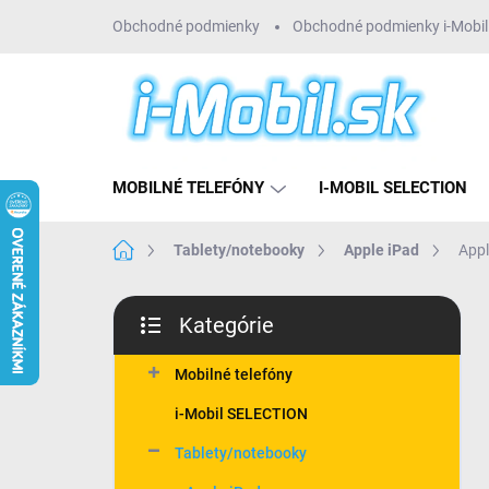
Prejsť
Obchodné podmienky
Obchodné podmienky i-Mobil 
na
obsah
MOBILNÉ TELEFÓNY
I-MOBIL SELECTION
Domov
Tablety/notebooky
Apple iPad
Appl
B
Kategórie
o
Preskočiť
č
kategórie
n
Mobilné telefóny
ý
i-Mobil SELECTION
p
a
Tablety/notebooky
n