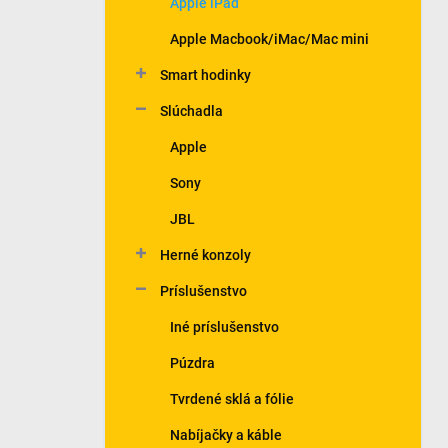
Apple iPad
e
l
Apple Macbook/iMac/Mac mini
Smart hodinky
Slúchadla
Apple
Sony
JBL
Herné konzoly
Príslušenstvo
Iné príslušenstvo
Púzdra
Tvrdené sklá a fólie
Nabíjačky a káble