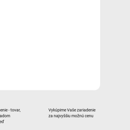
−
+
Pridať do košíka
et, 11 ", Liquid Retina, 2360x1640 px, Apple, Apple A16,
6 GB, eMMC 128 GB, Wi-Fi, Bluetooth, USB-C, iPadOS
ILNÉ INFORMÁCIE
OPÝTAŤ SA
nie - tovar,
Vykúpime Vaše zariadenie
ladom
za najvyššiu možnú cenu
neď