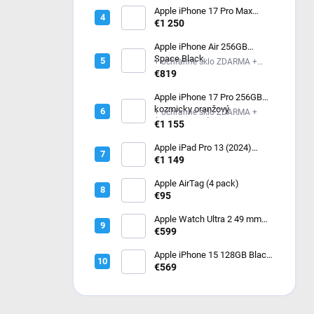
M/L (MF1H4QC/A)
Apple iPhone 17 Pro Max
256GB kozmicky oranžový
€1 250
Apple iPhone Air 256GB
Space Black
+ ochranné sklo ZDARMA +
ochranné sklo ZDARMA
€819
Apple iPhone 17 Pro 256GB
kozmicky oranžový
+ ochranné sklo ZDARMA +
(MG8H4SX/A)
€1 155
Apple iPad Pro 13 (2024)
256GB Wi-Fi Silver
€1 149
MVX33HC/A
Apple AirTag (4 pack)
€95
Apple Watch Ultra 2 49 mm
Čierny titán s tmavo zeleným
€599
alpským ťahom – Medium
MX4R3CS/A
Apple iPhone 15 128GB Black
- čierny
€569