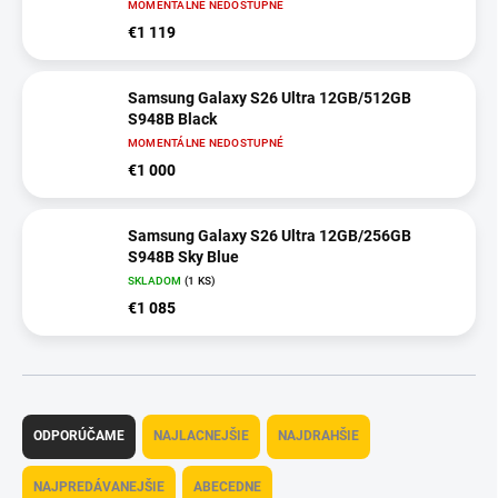
MOMENTÁLNE NEDOSTUPNÉ
€1 119
Samsung Galaxy S26 Ultra 12GB/512GB
S948B Black
MOMENTÁLNE NEDOSTUPNÉ
€1 000
Samsung Galaxy S26 Ultra 12GB/256GB
S948B Sky Blue
SKLADOM
(1 KS)
€1 085
R
a
ODPORÚČAME
NAJLACNEJŠIE
NAJDRAHŠIE
d
e
NAJPREDÁVANEJŠIE
ABECEDNE