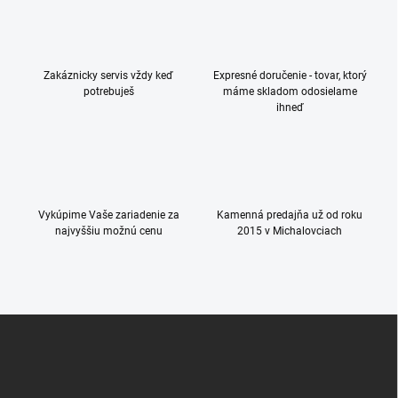
á
d
a
c
Zakáznicky servis vždy keď
Expresné doručenie - tovar, ktorý
i
potrebuješ
máme skladom odosielame
e
ihneď
p
r
v
k
y
v
ý
Vykúpime Vaše zariadenie za
Kamenná predajňa už od roku
p
najvyššiu možnú cenu
2015 v Michalovciach
i
s
u
Z
á
p
ä