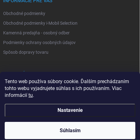
INFORMÁCIE PRE VÁS
Obchodné podmienky
Obchodné podmienky i-Mobil Selection
Kamenná predajňa - osobný odber
Podmienky ochrany osobných údajov
Spôsob dopravy tovaru
VYHĽADÁVANIE
Tento web používa súbory cookie. Ďalším prechádzaním
tohto webu vyjadrujete súhlas s ich používaním. Viac
Hľadať
informácií
tu
.
Nastavenie
Copyright 2026
i-Mobil.sk
. Všetky práva vyhradené.
Súhlasím
0902 232 678
Vytvoril Shoptet