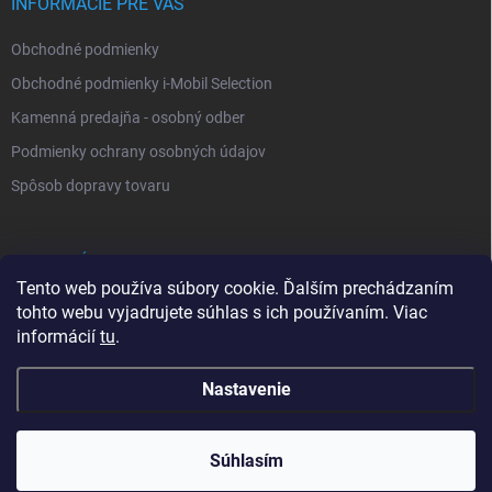
INFORMÁCIE PRE VÁS
Obchodné podmienky
Obchodné podmienky i-Mobil Selection
Kamenná predajňa - osobný odber
Podmienky ochrany osobných údajov
Spôsob dopravy tovaru
VYHĽADÁVANIE
Tento web používa súbory cookie. Ďalším prechádzaním
tohto webu vyjadrujete súhlas s ich používaním. Viac
Hľadať
informácií
tu
.
Nastavenie
Copyright 2026
i-Mobil.sk
. Všetky práva vyhradené.
Súhlasím
0902 232 678
Vytvoril Shoptet