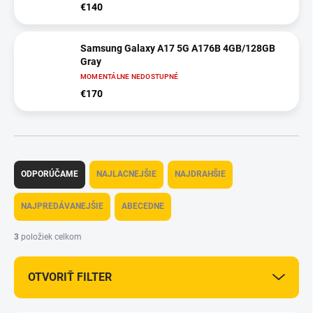
€140
Samsung Galaxy A17 5G A176B 4GB/128GB
Gray
MOMENTÁLNE NEDOSTUPNÉ
€170
R
a
ODPORÚČAME
NAJLACNEJŠIE
NAJDRAHŠIE
d
e
NAJPREDÁVANEJŠIE
ABECEDNE
n
i
3
položiek celkom
e
p
OTVORIŤ FILTER
r
o
d