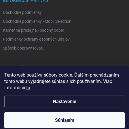
INFORMÁCIE PRE VÁS
Obchodné podmienky
Obchodné podmienky i-Mobil Selection
Kamenná predajňa - osobný odber
Podmienky ochrany osobných údajov
Spôsob dopravy tovaru
VYHĽADÁVANIE
Tento web používa súbory cookie. Ďalším prechádzaním
tohto webu vyjadrujete súhlas s ich používaním. Viac
Hľadať
informácií
tu
.
Nastavenie
Copyright 2026
i-Mobil.sk
. Všetky práva vyhradené.
Súhlasím
0902 232 678
Vytvoril Shoptet