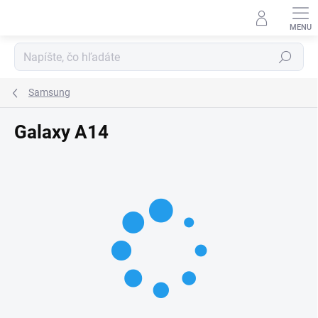
Prejsť
na
obsah
Hľadať
Samsung
Galaxy A14