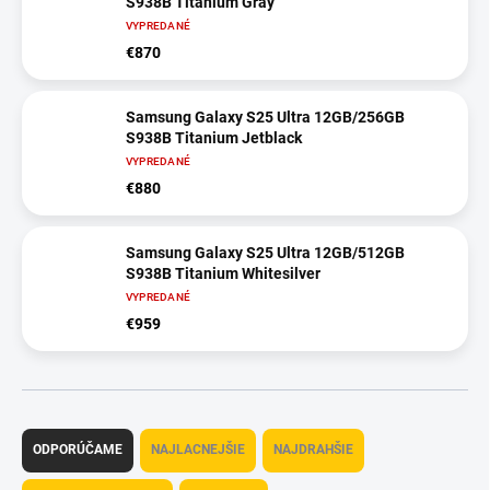
S938B Titanium Gray
VYPREDANÉ
€870
Samsung Galaxy S25 Ultra 12GB/256GB
S938B Titanium Jetblack
VYPREDANÉ
€880
Samsung Galaxy S25 Ultra 12GB/512GB
S938B Titanium Whitesilver
VYPREDANÉ
€959
R
a
ODPORÚČAME
NAJLACNEJŠIE
NAJDRAHŠIE
d