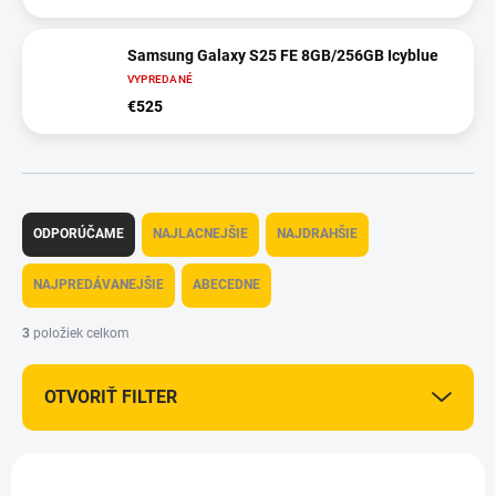
Samsung Galaxy S25 FE 8GB/256GB Icyblue
VYPREDANÉ
€525
R
a
ODPORÚČAME
NAJLACNEJŠIE
NAJDRAHŠIE
d
e
NAJPREDÁVANEJŠIE
ABECEDNE
n
i
3
položiek celkom
e
p
OTVORIŤ FILTER
r
o
d
V
u
ý
NEROZBALENÝ