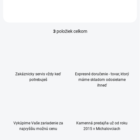
(10-jadrový – až 3,2 GHz) •
pamäť RAM: 8 GB • interná
pamäť: 256 GB • zadný...
3
položiek celkom
O
v
l
á
d
a
c
Zakáznicky servis vždy keď
Expresné doručenie - tovar, ktorý
i
potrebuješ
máme skladom odosielame
e
ihneď
p
r
v
k
y
v
ý
Vykúpime Vaše zariadenie za
Kamenná predajňa už od roku
p
najvyššiu možnú cenu
2015 v Michalovciach
i