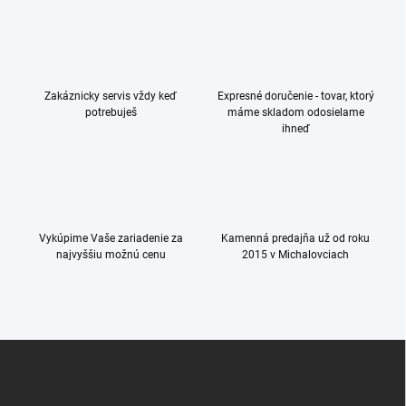
l
á
d
a
c
Zakáznicky servis vždy keď
Expresné doručenie - tovar, ktorý
i
potrebuješ
máme skladom odosielame
e
ihneď
p
r
v
k
y
v
ý
Vykúpime Vaše zariadenie za
Kamenná predajňa už od roku
p
najvyššiu možnú cenu
2015 v Michalovciach
i
s
u
Z
á
p