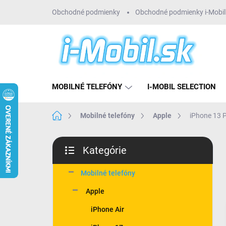
Prejsť
Obchodné podmienky
Obchodné podmienky i-Mobil 
na
obsah
MOBILNÉ TELEFÓNY
I-MOBIL SELECTION
Domov
Mobilné telefóny
Apple
iPhone 13 
B
Kategórie
o
Preskočiť
č
kategórie
n
Mobilné telefóny
ý
Apple
p
a
iPhone Air
n