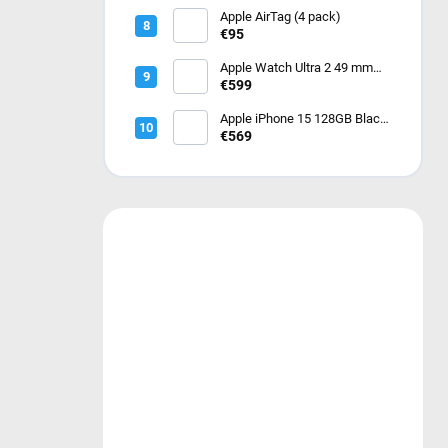
Apple AirTag (4 pack)
€95
Apple Watch Ultra 2 49 mm
Čierny titán s tmavo zeleným
€599
alpským ťahom – Medium
MX4R3CS/A
Apple iPhone 15 128GB Black
- čierny
€569