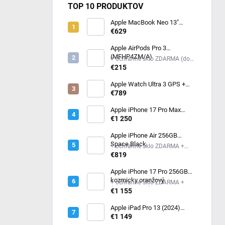
TOP 10 PRODUKTOV
Apple MacBook Neo 13"
(2026) Indigo MHFF4SL/A
€629
Apple AirPods Pro 3
(MFHP4ZM/A)
+ ochranné sklo ZDARMA (do
poznámky mi napíš model
€215
iPhonu) +
Apple Watch Ultra 3 GPS +
Cellular 49mm čierny titán -
€789
čierny / uhlový trailový ťah -
M/L (MF1H4QC/A)
Apple iPhone 17 Pro Max
256GB kozmicky oranžový
€1 250
Apple iPhone Air 256GB
Space Black
+ ochranné sklo ZDARMA +
ochranné sklo ZDARMA
€819
Apple iPhone 17 Pro 256GB
kozmicky oranžový
+ ochranné sklo ZDARMA +
(MG8H4SX/A)
€1 155
Apple iPad Pro 13 (2024)
256GB Wi-Fi Silver
€1 149
MVX33HC/A