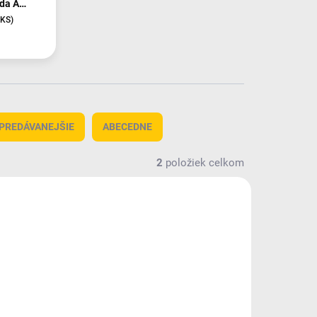
eda A
 KS)
PREDÁVANEJŠIE
ABECEDNE
2
položiek celkom
985/S N