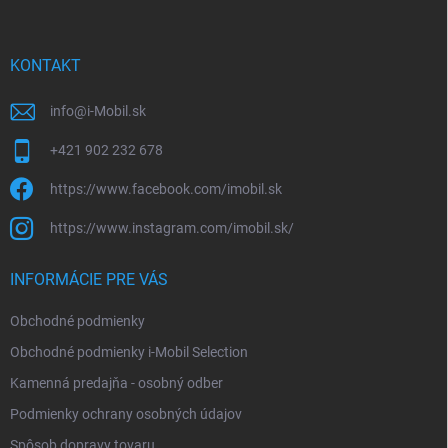
p
ä
t
i
KONTAKT
e
info
@
i-Mobil.sk
+421 902 232 678
https://www.facebook.com/imobil.sk
https://www.instagram.com/imobil.sk/
INFORMÁCIE PRE VÁS
Obchodné podmienky
Obchodné podmienky i-Mobil Selection
Kamenná predajňa - osobný odber
Podmienky ochrany osobných údajov
Spôsob dopravy tovaru