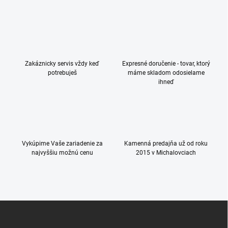
v
l
á
d
a
c
Zakáznicky servis vždy keď
Expresné doručenie - tovar, ktorý
i
potrebuješ
máme skladom odosielame
e
ihneď
p
r
v
k
y
v
ý
Vykúpime Vaše zariadenie za
Kamenná predajňa už od roku
p
najvyššiu možnú cenu
2015 v Michalovciach
i
s
u
Z
á