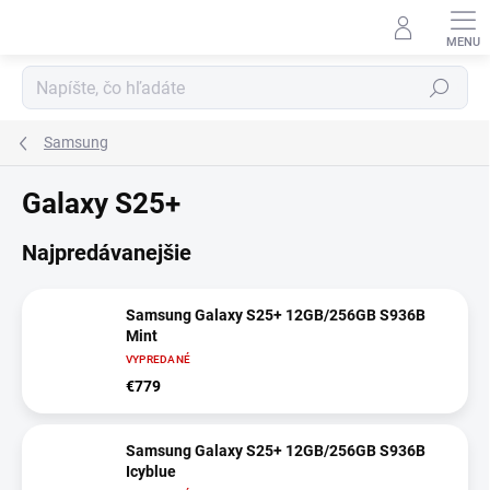
Prejsť
na
obsah
Hľadať
Samsung
Galaxy S25+
Najpredávanejšie
Samsung Galaxy S25+ 12GB/256GB S936B
Mint
VYPREDANÉ
€779
Samsung Galaxy S25+ 12GB/256GB S936B
Icyblue