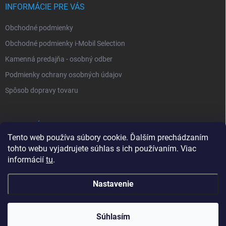
INFORMÁCIE PRE VÁS
Obchodné podmienky
Obchodné podmienky i-Mobil Selection
Kamenná predajňa - osobný odber
Podmienky ochrany osobných údajov
Spôsob dopravy tovaru
VYHĽADÁVANIE
Tento web používa súbory cookie. Ďalším prechádzaním
tohto webu vyjadrujete súhlas s ich používaním. Viac
Hľadať
informácií
tu
.
Nastavenie
Copyright 2026
i-Mobil.sk
. Všetky práva vyhradené.
Súhlasím
0902 232 678