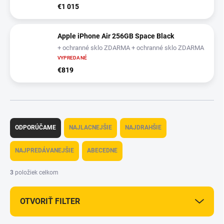
€1 015
Apple iPhone Air 256GB Space Black
+ ochranné sklo ZDARMA + ochranné sklo ZDARMA
VYPREDANÉ
€819
R
a
ODPORÚČAME
NAJLACNEJŠIE
NAJDRAHŠIE
d
e
NAJPREDÁVANEJŠIE
ABECEDNE
n
i
3
položiek celkom
e
p
OTVORIŤ FILTER
r
o