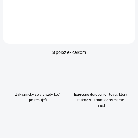
OLED displej • 2736 × 1260 px
• obnovovacia frekvencia 120
Hz • procesor Apple A19 Pro
(6-jadrový) • interná pamäť
256 GB • zadný fotoaparát
48...
3
položiek celkom
O
v
l
á
d
a
c
Zakáznicky servis vždy keď
Expresné doručenie - tovar, ktorý
i
potrebuješ
máme skladom odosielame
e
ihneď
p
r
v
k
y
v