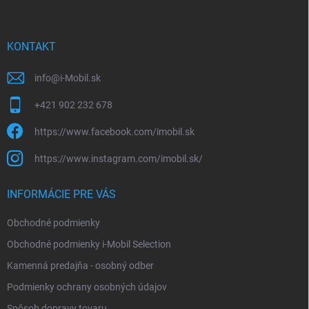
p
ä
t
i
KONTAKT
e
info
@
i-Mobil.sk
+421 902 232 678
https://www.facebook.com/imobil.sk
https://www.instagram.com/imobil.sk/
INFORMÁCIE PRE VÁS
Obchodné podmienky
Obchodné podmienky i-Mobil Selection
Kamenná predajňa - osobný odber
Podmienky ochrany osobných údajov
Spôsob dopravy tovaru