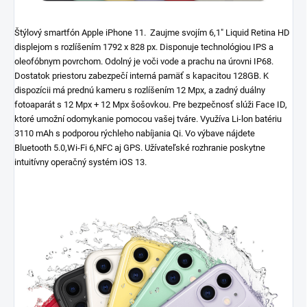
Štýlový smartfón Apple iPhone 11. Zaujme svojím 6,1" Liquid Retina HD
displejom s rozlíšením 1792 x 828 px. Disponuje technológiou IPS a
oleofóbnym povrchom. Odolný je voči vode a prachu na úrovni IP68.
Dostatok priestoru zabezpečí interná pamäť s kapacitou 128GB. K
dispozícii má prednú kameru s rozlíšením 12 Mpx, a zadný duálny
fotoaparát s 12 Mpx + 12 Mpx šošovkou. Pre bezpečnosť slúži Face ID,
ktoré umožní odomykanie pomocou vašej tváre. Využíva Li-lon batériu
3110 mAh s podporou rýchleho nabíjania Qi. Vo výbave nájdete
Bluetooth 5.0,Wi-Fi 6,NFC aj GPS. Užívateľské rozhranie poskytne
intuitívny operačný systém iOS 13.