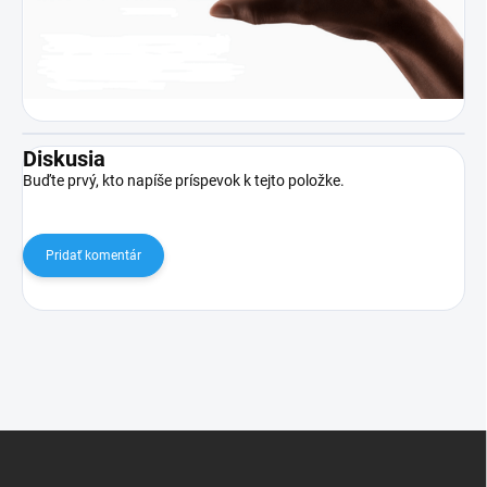
Diskusia
Buďte prvý, kto napíše príspevok k tejto položke.
Pridať komentár
Z
á