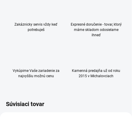
Zakáznicky servis vždy keď
Expresné doručenie - tovar, ktorý
potrebuješ
máme skladom odosielame
ihneď
Vykúpime Vaše zariadenie za
Kamenná predajňa už od roku
najvyššiu možnú cenu
2015 v Michalovciach
Súvisiaci tovar
NOVINKA