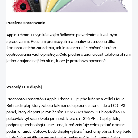
Precízne spracovanie
Apple iPhone 11 vyniká svojím štýlovým prevedením a kvalitným
spracovaním. Použitím prémiových materiálov je zaručená dlhá
životnosť celého zariadenia, takže sa nemusíte obávať skorého
opotrebovania vášho prístroja. Celú prednú a zadnú časť telefónu chráni
jedno z najodolnejších skiel, ktoré je povrchovo spevnené.
Vyspelý LCD displej
Prednosťou smartfónu Apple iPhone 11 je jeho krásny a veľký Liquid
Retina displej, ktorý zaberá takmer celú prednú stranu. Ide o LCD IPS
panel, ktorý disponuje rozlíšením 1792 x 828 bodov. S uhlopriečkou 6,1
palcovtak vytvára skvelú jemnosť, ktorá činí 326 PPI. Displej ďalej
podporuje technológiu True Tone, ktorá zaisťuje veľmi pekné a verné
podanie farieb. Celkovo bude displej vytvárať nádherný obraz, ktorý bude
skutočným pôžitkom pre vaše oko. Vybavený je tiež technológiou