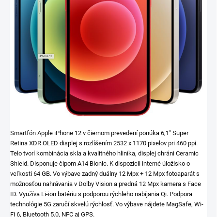
Smartfón Apple iPhone 12 v čiernom prevedení ponúka 6,1" Super
Retina XDR OLED displej s rozlíšením 2532 x 1170 pixelov pri 460 ppi.
Telo tvorí kombinácia skla a kvalitného hliníka, displej chráni Ceramic
Shield. Disponuje čipom A14 Bionic. K dispozícii interné úložisko o
veľkosti 64 GB. Vo výbave zadný duálny 12 Mpx + 12 Mpx fotoaparát s
možnosťou nahrávania v Dolby Vision a predná 12 Mpx kamera s Face
ID. Využíva Li-ion batériu s podporou rýchleho nabíjania Qi. Podpora
technológie 5G zaručí skvelú rýchlosť. Vo výbave nájdete MagSafe, Wi-
Fi 6, Bluetooth 5.0, NFC aj GPS.