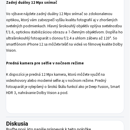
Zadný duálny 12 Mpx snímač
Vo výbave nájdete zadný duálny 12 Mpx snímač so zdokonalenou
optikou, ktorý vám zabezpečí vyššiu kvalitu fotografií aj v zhoršených
svetelných podmienkach. Hlavný širokouhlý objektív oplýva svetelnosťou
f/1.6, optickou stabilizáciou obrazu a 7-členným objektívom. Dopĺňa ho
ultraširokouhlý fotoaparát s clonou f/2.4 a uhlom záberu až 120°. So
smartfónom iPhone 12 sa môžete tešiť na videá vo filmovej kvalite Dolby
Vision.
Predná kamera pre selfie v nočnom režime
K dispozícii je predná 12 Mpx kamera, ktorú môžete využiť na
videohovory alebo moderné selfie aj v nočnom režime. Predný
fotoaparát je vylepšený o širokú škálu funkcií ako je Deep Fusion, Smart
HDR 3, nahrávanie Dolby Vision a pod.
Diskusia
Buďte prvý, kto napíše príspevok k tejto položke.