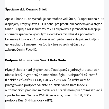
Špeciálne sklo Ceramic Shield
Apple iPhone 12 sa vyznačuje dostatočne veľkým 6,1" Super Retina XDR
displejom, ktorý využíva OLED panel pre produkciu nádherných a živých
farieb. Displej s rozlíšením 2532 x 1170 pixelov a jemnosťou 460 ppi je
chránený špeciálne vyvinutým sklom Ceramic Shield s prídavkom
keramiky, ktorý je až 4x odolnejší voči pádom než sklá pri predošlých
generáciách. Samozrejmosťou je výrez vo vrchnej časti so
zabezpečením Face ID.
Podpora 5G s funkciou Smart Data Mode
Plynulý chod a hladký výkon zaručí nadupaný 6-jadrový procesor A14
Bionic, ktorý je vyrobený s 5 nm technológiou. K dispozícii sú interné
úložiská s veľkosťou 64 GB, 128 GB a 256 GB. Čo určite oceníte
jeintegrovaná podpora 5G siete a funkcia Smart Data Mode s
automatickým prepínaním medzi 4G a 5G režimom pre optimalizované
využitie batérie. Nechýba Wi-Fi 6. generácie, Bluetooth 5.0, NFC a
podpora Dual SIM (klasická + eSIM).