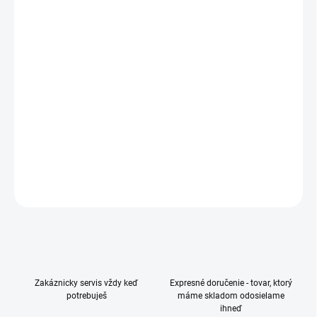
?
MESIACOV
−
+
Pridať do košíka
✅ trieda A+ BOX (naša krabička)
✅ zariadenie v stave nového
✅ otestované, vyčistené a pripravené pre nového majiteľa
✅ výkup Vášho zariadenia (protihodnota)
DETAILNÉ INFORMÁCIE
OPÝTAŤ SA
Zakáznicky servis vždy keď
Expresné doručenie - tovar, ktorý
potrebuješ
máme skladom odosielame
ihneď