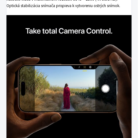
Optická stabilizácia snímača prispieva k vytvoreniu ostrých snímok.