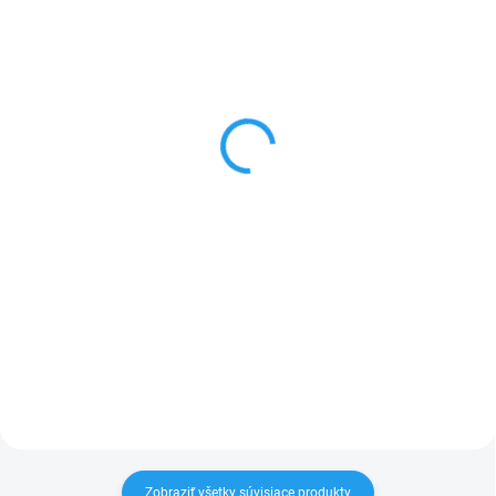
SKLADOM
SKLADOM
(3 KS)
(>5 KS)
Matný čierny kryt pre
Ochranné sklo
iPhone 16 Pro
keramické pre iPhone 16
Pro
€10
€15
Do košíka
Do košíka
Matný čierny kryt pre iPhone 16
Pro
Keramické, ohybné ochranné sklo
pre iPhone 16 Pro
Zobraziť všetky súvisiace produkty