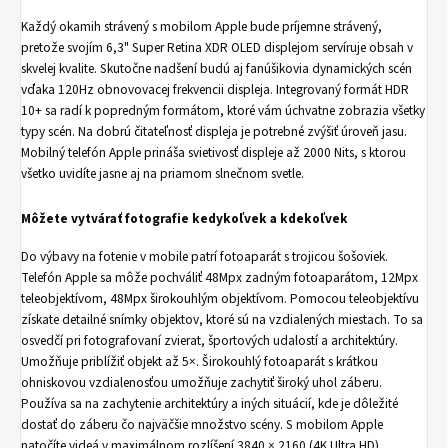
Každý okamih strávený s mobilom Apple bude príjemne strávený,
pretože svojím 6,3" Super Retina XDR OLED displejom servíruje obsah v
skvelej kvalite. Skutočne nadšení budú aj fanúšikovia dynamických scén
vďaka 120Hz obnovovacej frekvencii displeja. Integrovaný formát HDR
10+ sa radí k popredným formátom, ktoré vám úchvatne zobrazia všetky
typy scén. Na dobrú čitateľnosť displeja je potrebné zvýšiť úroveň jasu.
Mobilný telefón Apple prináša svietivosť displeje až 2000 Nits, s ktorou
všetko uvidíte jasne aj na priamom slnečnom svetle.
Môžete vytvárať fotografie kedykoľvek a kdekoľvek
Do výbavy na fotenie v mobile patrí fotoaparát s trojicou šošoviek.
Telefón Apple sa môže pochváliť 48Mpx zadným fotoaparátom, 12Mpx
teleobjektívom, 48Mpx širokouhlým objektívom. Pomocou teleobjektívu
získate detailné snímky objektov, ktoré sú na vzdialených miestach. To sa
osvedčí pri fotografovaní zvierat, športových udalostí a architektúry.
Umožňuje priblížiť objekt až 5×. Širokouhlý fotoaparát s krátkou
ohniskovou vzdialenosťou umožňuje zachytiť široký uhol záberu.
Používa sa na zachytenie architektúry a iných situácií, kde je dôležité
dostať do záberu čo najväčšie množstvo scény. S mobilom Apple
natočíte videá v maximálnom rozlíšení 3840 × 2160 (4K Ultra HD).