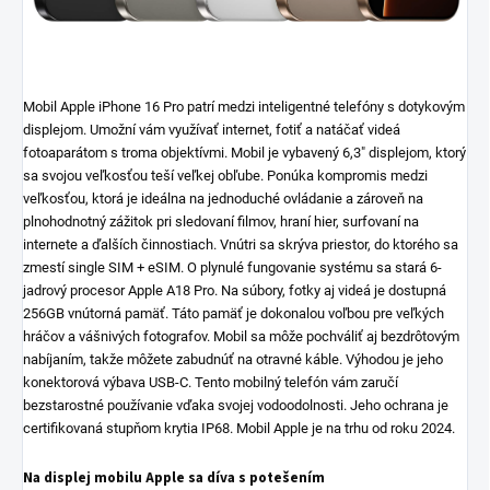
Mobil Apple iPhone 16 Pro patrí medzi inteligentné telefóny s dotykovým
displejom. Umožní vám využívať internet, fotiť a natáčať videá
fotoaparátom s troma objektívmi. Mobil je vybavený 6,3" displejom, ktorý
sa svojou veľkosťou teší veľkej obľube. Ponúka kompromis medzi
veľkosťou, ktorá je ideálna na jednoduché ovládanie a zároveň na
plnohodnotný zážitok pri sledovaní filmov, hraní hier, surfovaní na
internete a ďalších činnostiach. Vnútri sa skrýva priestor, do ktorého sa
zmestí single SIM + eSIM. O plynulé fungovanie systému sa stará 6-
jadrový procesor Apple A18 Pro. Na súbory, fotky aj videá je dostupná
256GB vnútorná pamäť. Táto pamäť je dokonalou voľbou pre veľkých
hráčov a vášnivých fotografov. Mobil sa môže pochváliť aj bezdrôtovým
nabíjaním, takže môžete zabudnúť na otravné káble. Výhodou je jeho
konektorová výbava USB-C. Tento mobilný telefón vám zaručí
bezstarostné používanie vďaka svojej vodoodolnosti. Jeho ochrana je
certifikovaná stupňom krytia IP68. Mobil Apple je na trhu od roku 2024.
Na displej mobilu Apple sa díva s potešením