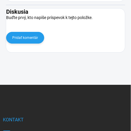
Diskusia
Buďte prvý, kto napíše príspevok k tejto položke.
Pridať komentár
Z
á
p
ä
t
i
KONTAKT
e