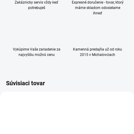
Zakáznicky servis vždy keď
Expresné doručenie - tovar, ktorý
potrebuješ
máme skladom odosielame
ihneď
Vykúpime Vaše zariadenie za
Kamenná predajňa už od roku
najvyššiu možnú cenu
2015 v Michalovciach
Súvisiaci tovar