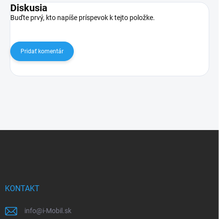
Diskusia
Buďte prvý, kto napíše príspevok k tejto položke.
Pridať komentár
Z
á
p
ä
t
i
KONTAKT
e
info
@
i-Mobil.sk