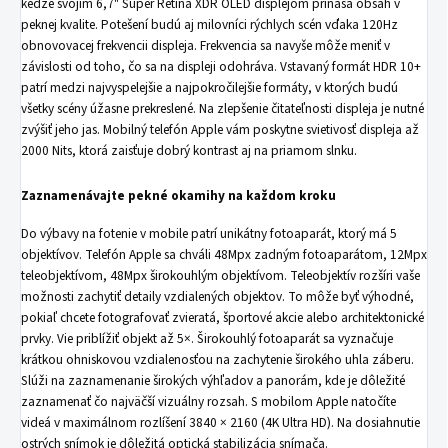
keďže svojím 6,7" Super Retina XDR OLED displejom prináša obsah v
peknej kvalite. Potešení budú aj milovníci rýchlych scén vďaka 120Hz
obnovovacej frekvencii displeja. Frekvencia sa navyše môže meniť v
závislosti od toho, čo sa na displeji odohráva. Vstavaný formát HDR 10+
patrí medzi najvyspelejšie a najpokročilejšie formáty, v ktorých budú
všetky scény úžasne prekreslené. Na zlepšenie čitateľnosti displeja je nutné
zvýšiť jeho jas. Mobilný telefón Apple vám poskytne svietivosť displeja až
2000 Nits, ktorá zaisťuje dobrý kontrast aj na priamom slnku.
Zaznamenávajte pekné okamihy na každom kroku
Do výbavy na fotenie v mobile patrí unikátny fotoaparát, ktorý má 5
objektívov. Telefón Apple sa chváli 48Mpx zadným fotoaparátom, 12Mpx
teleobjektívom, 48Mpx širokouhlým objektívom. Teleobjektív rozšíri vaše
možnosti zachytiť detaily vzdialených objektov. To môže byť výhodné,
pokiaľ chcete fotografovať zvieratá, športové akcie alebo architektonické
prvky. Vie priblížiť objekt až 5×. Širokouhlý fotoaparát sa vyznačuje
krátkou ohniskovou vzdialenosťou na zachytenie širokého uhla záberu.
Slúži na zaznamenanie širokých výhľadov a panorám, kde je dôležité
zaznamenať čo najväčší vizuálny rozsah. S mobilom Apple natočíte
videá v maximálnom rozlíšení 3840 × 2160 (4K Ultra HD). Na dosiahnutie
ostrých snímok je dôležitá optická stabilizácia snímača.