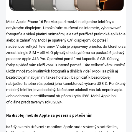
Mobil Apple iPhone 16 Pro Max patrí medzi inteligentné telefóny s
dotykovým displejom. Umožní vám surfovať na internete, vyhotovovať
fotografie a videá piatimi snímačmi, ale tiež používať praktické aplikácie
alebo si zahrať hry. Mobil je opatrený 6,9" displejom, čo poteší
nadšencov veľkých telefónov. Vnútri je pripravený priestor, do ktorého sa
zmestí single SIM + eSIM. O plynulý chod systému sa postará 6-jadrový
procesor Apple A18 Pro. Operačná pamäť má kapacitu 8 GB. Súbory,
fotky aj videá vám uloží 256GB interná pamäť. Táto veľkosť vám umožní
uložiť množstvo kvalitných fotografií a dlhších videí. Mobil sa pýši aj
bezdrôtovým nabíjaním, takže ho stačí iba priložiť k bezdrôtovej
nabíjačke. Istotne vás poteší jeho konektorová výbava USB-C. Ponúkaný
mobilný telefón je vodoodolný. Nečakané udalosti vás tak neprekvapia.
Jeho ochrana je certifikovaná stupňom krytia IP68. Mobil Apple bol
oficiálne predstavený v roku 2024.
Na displej mobilu Apple sa pozerá s potešením
Každý okamih strávený s mobilom Apple bude strávený s potešením,