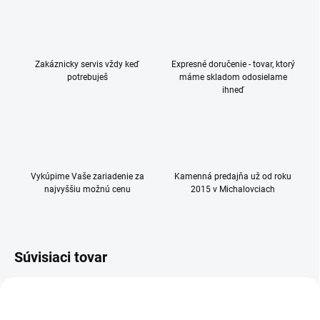
Zakáznicky servis vždy keď
Expresné doručenie - tovar, ktorý
potrebuješ
máme skladom odosielame
ihneď
Vykúpime Vaše zariadenie za
Kamenná predajňa už od roku
najvyššiu možnú cenu
2015 v Michalovciach
Súvisiaci tovar