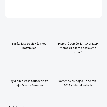
DETAILNÉ INFORMÁCIE
OPÝTAŤ SA
Zakáznicky servis vždy keď
Expresné doručenie - tovar, ktorý
potrebuješ
máme skladom odosielame
ihneď
Vykúpime Vaše zariadenie za
Kamenná predajňa už od roku
najvyššiu možnú cenu
2015 v Michalovciach