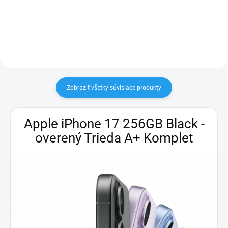
potlačenie hluku (ANC), nové
snímanie tepovej frekvencie a
funkcie živého prekladu,
Bluetooth...
Zobraziť všetky súvisiace produkty
Apple iPhone 17 256GB Black -
overený Trieda A+ Komplet