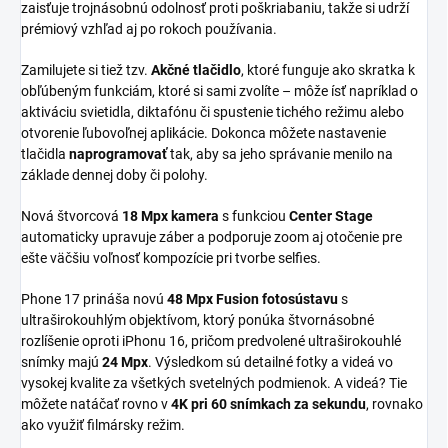
zaisťuje trojnásobnú odolnosť proti poškriabaniu, takže si udrží
prémiový vzhľad aj po rokoch používania.
Zamilujete si tiež tzv.
Akčné tlačidlo
, ktoré funguje ako skratka k
obľúbeným funkciám, ktoré si sami zvolíte – môže ísť napríklad o
aktiváciu svietidla, diktafónu či spustenie tichého režimu alebo
otvorenie ľubovoľnej aplikácie. Dokonca môžete nastavenie
tlačidla
naprogramovať
tak, aby sa jeho správanie menilo na
základe dennej doby či polohy.
Nová štvorcová
18 Mpx kamera
s funkciou
Center Stage
automaticky upravuje záber a podporuje zoom aj otočenie pre
ešte väčšiu voľnosť kompozície pri tvorbe selfies.
Phone 17 prináša novú
48 Mpx Fusion fotosústavu
s
ultraširokouhlým objektívom, ktorý ponúka štvornásobné
rozlíšenie oproti iPhonu 16, pričom predvolené ultraširokouhlé
snímky majú
24 Mpx
. Výsledkom sú detailné fotky a videá vo
vysokej kvalite za všetkých svetelných podmienok. A videá? Tie
môžete natáčať rovno v
4K pri 60 snímkach za sekundu
, rovnako
ako využiť filmársky režim.