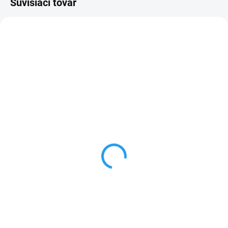
Súvisiaci tovar
NOVINKA
SKLADOM
SKLADOM
(4 KS)
(4 KS)
Apple 20W adapter USB-
Apple AirPods Pro 3
C (MHJE3ZM/A)
(MFHP4ZM/A)
+ ochranné sklo ZDARMA (do
€17,90
poznámky mi napíš model
€215
iPhonu) +
Do košíka
Do košíka
Sieťový adaptér USB-C
kompatibilný s akýmkoľvek
Bezdrôtové slúchadlá – s
zariadením s USB-C napájaním
mikrofónom, True Wireless,
štuple, 2× silnejšie aktívne