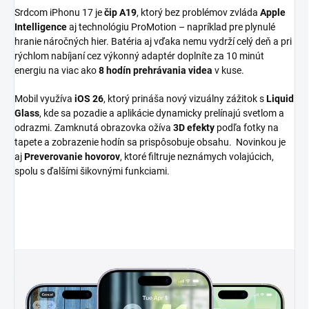
Srdcom iPhonu 17 je
čip A19
, ktorý bez problémov zvláda
Apple
Intelligence
aj technológiu ProMotion – napríklad pre plynulé
hranie náročných hier. Batéria aj vďaka nemu vydrží celý deň a pri
rýchlom nabíjaní cez výkonný adaptér doplníte za 10 minút
energiu na viac ako
8 hodín prehrávania videa
v kuse.
Mobil využíva
iOS 26
, ktorý prináša nový vizuálny zážitok s
Liquid
Glass
, kde sa pozadie a aplikácie dynamicky prelínajú svetlom a
odrazmi. Zamknutá obrazovka ožíva
3D efekty
podľa fotky na
tapete a zobrazenie hodín sa prispôsobuje obsahu. Novinkou je
aj
Preverovanie hovorov
, ktoré filtruje neznámych volajúcich,
spolu s ďalšími šikovnými funkciami.