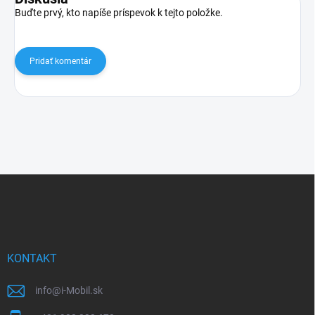
Buďte prvý, kto napíše príspevok k tejto položke.
Pridať komentár
Z
á
p
ä
t
i
KONTAKT
e
info
@
i-Mobil.sk