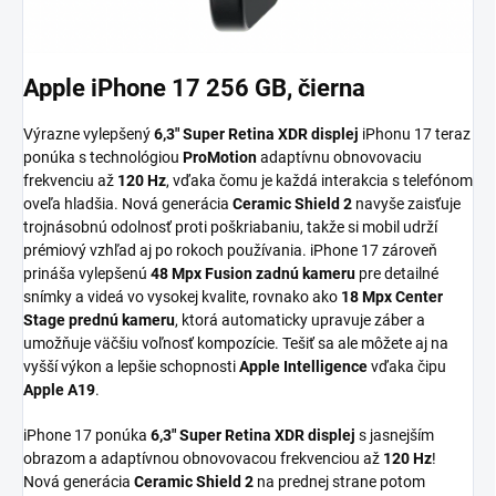
Apple iPhone 17 256 GB, čierna
Výrazne vylepšený
6,3" Super Retina XDR displej
iPhonu 17 teraz
ponúka s technológiou
ProMotion
adaptívnu obnovovaciu
frekvenciu až
120 Hz
, vďaka čomu je každá interakcia s telefónom
oveľa hladšia. Nová generácia
Ceramic Shield 2
navyše zaisťuje
trojnásobnú odolnosť proti poškriabaniu, takže si mobil udrží
prémiový vzhľad aj po rokoch používania. iPhone 17 zároveň
prináša vylepšenú
48 Mpx Fusion zadnú kameru
pre detailné
snímky a videá vo vysokej kvalite, rovnako ako
18 Mpx Center
Stage prednú kameru
, ktorá automaticky upravuje záber a
umožňuje väčšiu voľnosť kompozície. Tešiť sa ale môžete aj na
vyšší výkon a lepšie schopnosti
Apple Intelligence
vďaka čipu
Apple A19
.
iPhone 17 ponúka
6,3" Super Retina XDR displej
s jasnejším
obrazom a adaptívnou obnovovacou frekvenciou až
120 Hz
!
Nová generácia
Ceramic Shield 2
na prednej strane potom