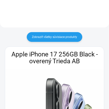
snímanie tepovej frekvencie a
funkcie živého prekladu,
Bluetooth...
Zobraziť všetky súvisiace produkty
Apple iPhone 17 256GB Black -
overený Trieda AB