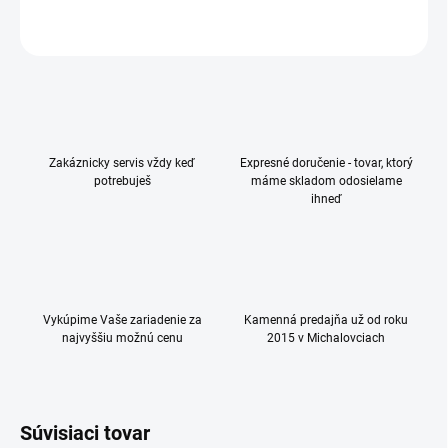
OPÝTAŤ SA
Zakáznicky servis vždy keď
Expresné doručenie - tovar, ktorý
potrebuješ
máme skladom odosielame
ihneď
Vykúpime Vaše zariadenie za
Kamenná predajňa už od roku
najvyššiu možnú cenu
2015 v Michalovciach
Súvisiaci tovar