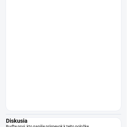
Diskusia
Buďte prvý, kto napíše príspevok k tejto položke.