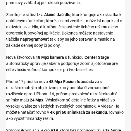
prémiový vzhľad aj po rokoch používania.
Zamilujete si tiež tzv.
Akčné tlačidlo
, ktoré funguje ako skratka k
obľúbeným funkciám, ktoré si sami zvolíte – môže ísť napríklad o
aktiváciu svietidla, diktafónu či spustenie tichého režimu alebo
otvorenie ľubovoľnej aplikácie. Dokonca môžete nastavenie
tlačidla
naprogramovať
tak, aby sa jeho správanie menilo na
základe dennej doby či polohy.
Nová štvorcová
18 Mpx kamera
s funkciou
Center Stage
automaticky upravuje záber a podporuje zoom aj otočenie pre
ešte väčšiu voľnosť kompozície pri tvorbe selfies.
Phone 17 prináša novú
48 Mpx Fusion fotosústavu
s
ultraširokouhlým objektívom, ktorý ponúka štvornásobné
rozlíšenie oproti iPhonu 16, pričom predvolené ultraširokouhlé
snímky majú
24 Mpx
. Výsledkom sú detailné fotky a videá vo
vysokej kvalite za všetkých svetelných podmienok. A videá? Tie
môžete natáčať rovno v
4K pri 60 snímkach za sekundu
, rovnako
ako využiť filmársky režim.
Srdcom iPhonu 17 je
čip A19
, ktorý bez problémov zvláda
Apple