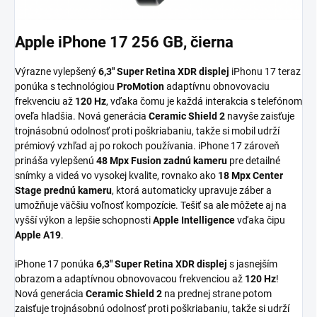
Apple iPhone 17 256 GB, čierna
Výrazne vylepšený
6,3" Super Retina XDR displej
iPhonu 17 teraz
ponúka s technológiou
ProMotion
adaptívnu obnovovaciu
frekvenciu až
120 Hz
, vďaka čomu je každá interakcia s telefónom
oveľa hladšia. Nová generácia
Ceramic Shield 2
navyše zaisťuje
trojnásobnú odolnosť proti poškriabaniu, takže si mobil udrží
prémiový vzhľad aj po rokoch používania. iPhone 17 zároveň
prináša vylepšenú
48 Mpx Fusion zadnú kameru
pre detailné
snímky a videá vo vysokej kvalite, rovnako ako
18 Mpx Center
Stage prednú kameru
, ktorá automaticky upravuje záber a
umožňuje väčšiu voľnosť kompozície. Tešiť sa ale môžete aj na
vyšší výkon a lepšie schopnosti
Apple Intelligence
vďaka čipu
Apple A19
.
iPhone 17 ponúka
6,3" Super Retina XDR displej
s jasnejším
obrazom a adaptívnou obnovovacou frekvenciou až
120 Hz
!
Nová generácia
Ceramic Shield 2
na prednej strane potom
zaisťuje trojnásobnú odolnosť proti poškriabaniu, takže si udrží