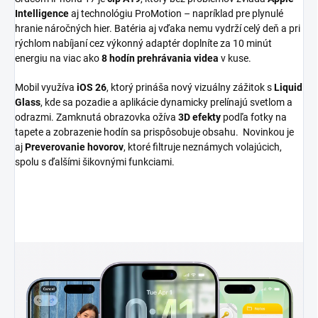
Intelligence
aj technológiu ProMotion – napríklad pre plynulé
hranie náročných hier. Batéria aj vďaka nemu vydrží celý deň a pri
rýchlom nabíjaní cez výkonný adaptér doplníte za 10 minút
energiu na viac ako
8 hodín prehrávania videa
v kuse.
Mobil využíva
iOS 26
, ktorý prináša nový vizuálny zážitok s
Liquid
Glass
, kde sa pozadie a aplikácie dynamicky prelínajú svetlom a
odrazmi. Zamknutá obrazovka ožíva
3D efekty
podľa fotky na
tapete a zobrazenie hodín sa prispôsobuje obsahu. Novinkou je
aj
Preverovanie hovorov
, ktoré filtruje neznámych volajúcich,
spolu s ďalšími šikovnými funkciami.