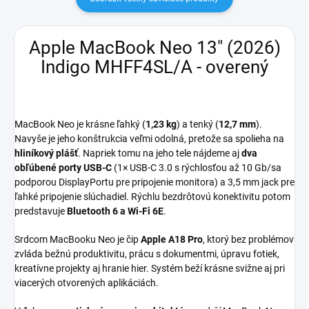
Apple MacBook Neo 13" (2026)
Indigo MHFF4SL/A - overený
MacBook Neo je krásne ľahký (
1,23 kg
) a tenký (
12,7 mm
).
Navyše je jeho konštrukcia veľmi odolná, pretože sa spolieha na
hliníkový plášť
. Napriek tomu na jeho tele nájdeme aj
dva
obľúbené porty USB-C
(1× USB-C 3.0 s rýchlosťou až 10 Gb/sa
podporou DisplayPortu pre pripojenie monitora) a 3,5 mm jack pre
ľahké pripojenie slúchadiel. Rýchlu bezdrôtovú konektivitu potom
predstavuje
Bluetooth 6 a Wi-Fi 6E
.
Srdcom MacBooku Neo je čip
Apple A18 Pro
, ktorý bez problémov
zvláda bežnú produktivitu, prácu s dokumentmi, úpravu fotiek,
kreatívne projekty aj hranie hier. Systém beží krásne svižne aj pri
viacerých otvorených aplikáciách.