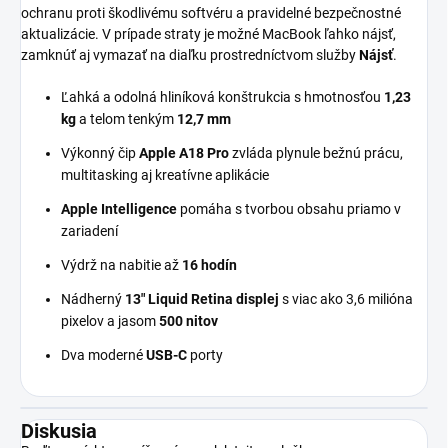
ochranu proti škodlivému softvéru a pravidelné bezpečnostné
aktualizácie. V prípade straty je možné MacBook ľahko nájsť,
zamknúť aj vymazať na diaľku prostredníctvom služby
Nájsť
.
Ľahká a odolná hliníková konštrukcia s hmotnosťou
1,23
kg
a telom tenkým
12,7 mm
Výkonný čip
Apple A18 Pro
zvláda plynule bežnú prácu,
multitasking aj kreatívne aplikácie
Apple Intelligence
pomáha s tvorbou obsahu priamo v
zariadení
Výdrž na nabitie až
16 hodín
Nádherný
13" Liquid Retina displej
s viac ako 3,6 milióna
pixelov a jasom
500 nitov
Dva moderné
USB-C
porty
Diskusia