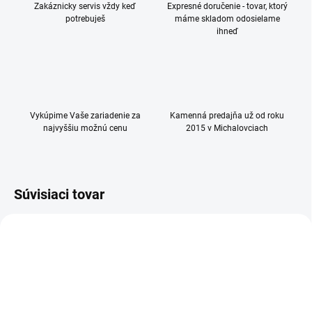
Zakáznicky servis vždy keď
Expresné doručenie - tovar, ktorý
potrebuješ
máme skladom odosielame
ihneď
Vykúpime Vaše zariadenie za
Kamenná predajňa už od roku
najvyššiu možnú cenu
2015 v Michalovciach
Súvisiaci tovar
NEROZBALENÝ