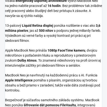
Vďaka
energeticky úspornej architektúre
vydrží MacBook Neo
na jedno nabitie pracovať až
16 hodín
. Bez problémov tak zvládne
celý pracovný alebo študijný deň bez prístupu k zásuvke. A
navyše sa aj rýchlo nabíja.
13-palcový
Liquid Retina displej
ponúka rozlíšenie s viac ako
3,6
milióna pixelov
, jas až
500 nitov
a podporu jednej miliardy farieb.
Výsledkom sú verné farby a vysoký kontrast pri práci aj pri
sledovaní filmov.
Apple MacBook Neo prináša
1080p FaceTime kameru
, dvojicu
mikrofónov s potlačením hluku a reproduktory s priestorovým
zvukom
Dolby Atmos
. To znamená videohovory na profi úrovni aj
intenzívnejšie zážitky pri sledovaní filmov a seriálov.
MacBook Neo je navrhnutý na každodennú prácu s AI. Funkcia
Apple Intelligence
pomáha s písaním, organizáciou aj tvorbou
obsahu a beží priamo v zariadení, takže vaše dáta zostávajú pod
kontrolou.
Bezpečnosť je súčasťou samotného základu systému. MacBook
Neo ponúka
šifrovanie dát pomocou FileVaultu
, integrovanú