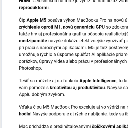
HDMI
. Čerešničkou na torte je výdrž na nabitie až
24 h
reproduktormi
.
Čip
Apple M5
posúva výkon MacBooku Pro na novú ú
zrýchlenie oproti M1
,
novú generáciu GPU
so zdokon
takže hry aj profesionálna grafika pôsobia realistick
medzipamäte
navyše dokáže efektívnejšie využívať p
pri práci s náročnými aplikáciami. M5 je tiež postav
umožňuje rýchlo a úsporne spúšťať AI aplikácie priamo
obrázkov, úpravy videa alebo prácu v profesionálnych
Photoshop.
Tešiť sa môžete aj na funkciu
Apple Intelligence
, ted
vám pomôže s
kreativitou aj produktivitou
. Navyše sa
Applu dobrým zvykom.
Vďaka čipu M5 MacBook Pro exceluje aj vo výdrži na n
hodín
! Navyše podporuje aj rýchle nabíjanie, kedy sa
i
Mac prichádza s predinštalovanými
špičkovými apliká