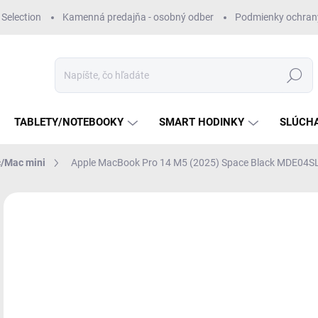
Selection
Kamenná predajňa - osobný odber
Podmienky ochran
Hľadať
TABLETY/NOTEBOOKY
SMART HODINKY
SLÚCH
/Mac mini
Apple MacBook Pro 14 M5 (2025) Space Black MDE04S
Neohodnotené
Podrobnosti hodnotenia
NEROZBALENÝ
€1
Jedn
MO
cena