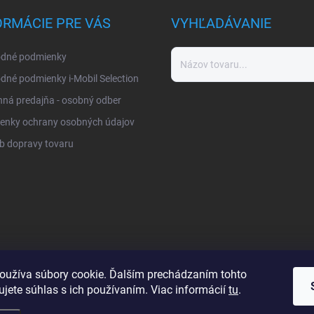
ORMÁCIE PRE VÁS
VYHĽADÁVANIE
dné podmienky
né podmienky i-Mobil Selection
ná predajňa - osobný odber
enky ochrany osobných údajov
b dopravy tovaru
oužíva súbory cookie. Ďalším prechádzaním tohto
jete súhlas s ich používaním. Viac informácií
tu
.