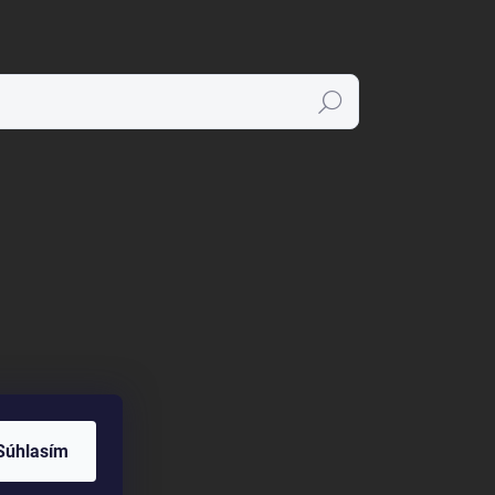
Hľadať
Súhlasím