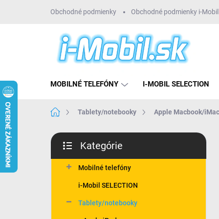
Prejsť
Obchodné podmienky
Obchodné podmienky i-Mobil 
na
obsah
MOBILNÉ TELEFÓNY
I-MOBIL SELECTION
Domov
Tablety/notebooky
Apple Macbook/iMac
B
Kategórie
o
Preskočiť
č
kategórie
n
Mobilné telefóny
ý
i-Mobil SELECTION
p
a
Tablety/notebooky
n