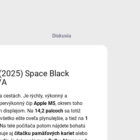
Diskusia
(2025) Space Black
/A
 cestách. Je rýchly, výkonný a
upervýkonný čip
Apple M5
, okrem toho
 displejom. Na
14,2 palcoch
sa totiž
 všetko ešte oveľa plynulejšie, a tiež na
1
. Na tele počítača potom nájdete bohatú
uje aj
čítačku pamäťových kariet
alebo