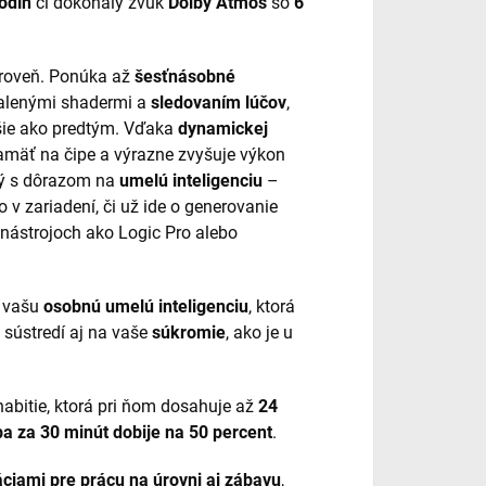
odín
či dokonalý zvuk
Dolby Atmos
so
6
roveň. Ponúka až
šesťnásobné
alenými shadermi a
sledovaním lúčov
,
ejšie ako predtým. Vďaka
dynamickej
amäť na čipe a výrazne zvyšuje výkon
ený s dôrazom na
umelú inteligenciu
–
 v zariadení, či už ide o generovanie
 nástrojoch ako Logic Pro alebo
a vašu
osobnú umelú inteligenciu
, ktorá
 sústredí aj na vaše
súkromie
, ako je u
abitie, ktorá pri ňom dosahuje až
24
ba za 30 minút dobije na 50 percent
.
ciami pre prácu na úrovni aj zábavu
,