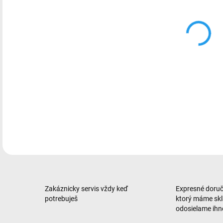
note
jadr
úlož
Thun
Fi 6
ope
DETA
Zakáznicky servis vždy keď
Expresné doruče
potrebuješ
ktorý máme sk
odosielame ih