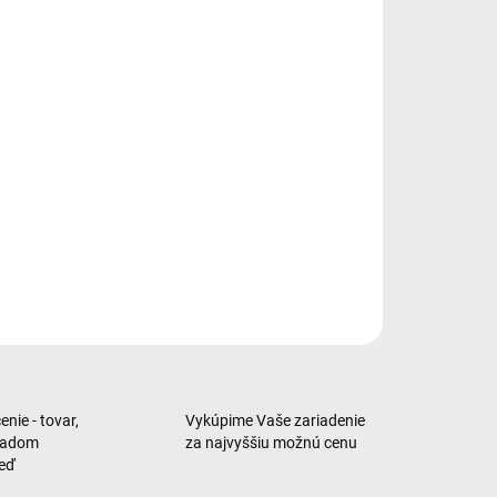
−
+
Pridať do košíka
book • 14,2" uhlopriečka • integrovaná grafická karta (10-
ová) • 3024 × 1964 px • procesor Apple M5 (10-jadrový) •
isko SSD 512 GB • pamäť RAM 16 GB • HDMI • 3×
derbolt 4 • čítačka pamäťových kariet • Bluetooth 5.3 • Wi-
E • čítačka odtlačku prstov • podsvietená klávesnica •
račný systém macOS
ILNÉ INFORMÁCIE
OPÝTAŤ SA
nie - tovar,
Vykúpime Vaše zariadenie
ladom
za najvyššiu možnú cenu
neď