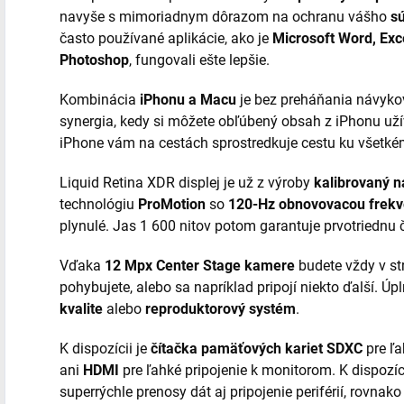
navyše s mimoriadnym dôrazom na ochranu vášho
s
často používané aplikácie, ako je
Microsoft Word, Exc
Photoshop
, fungovali ešte lepšie.
Kombinácia
iPhonu a Macu
je bez preháňania návyko
synergia, kedy si môžete obľúbený obsah z iPhonu už
iPhone vám na cestách sprostredkuje cestu ku všetk
Liquid Retina XDR displej je už z výroby
kalibrovaný n
technológiu
ProMotion
so
120-Hz obnovovacou frekv
plynulé. Jas 1 600 nitov potom garantuje prvotriednu č
Vďaka
12 Mpx Center Stage kamere
budete vždy v str
pohybujete, alebo sa napríklad pripojí niekto ďalší. Úp
kvalite
alebo
reproduktorový systém
.
K dispozícii je
čítačka pamäťových kariet SDXC
pre ľa
ani
HDMI
pre ľahké pripojenie k monitorom. K dispozíc
superrýchle prenosy dát aj pripojenie periférií, rovnak