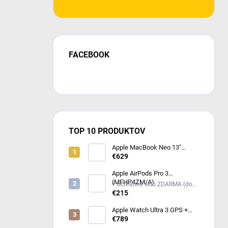
FACEBOOK
TOP 10 PRODUKTOV
Apple MacBook Neo 13"
(2026) Indigo MHFF4SL/A
€629
Apple AirPods Pro 3
(MFHP4ZM/A)
+ ochranné sklo ZDARMA (do
poznámky mi napíš model
€215
iPhonu) +
Apple Watch Ultra 3 GPS +
Cellular 49mm čierny titán -
€789
čierny / uhlový trailový ťah -