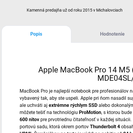
Kamenná predajňa už od roku 2015 v Michalovciach
Popis
Hodnotenie
Apple MacBook Pro 14 M5 
MDE04SL
MacBook Pro je najlepší notebook pre profesionálov na
vybavený tak, aby ste uspeli. Apple pri ňom nasadil s
ale uchváti aj
extrémne rýchlym SSD
alebo dokonalým
môžete tešiť na technológiu
ProMotion
, s ktorou bude
600 nitov
pre prvotriednu čitateľnosť v každej situácii
portovú sadu, ktorá okrem portov
Thunderbolt 4
obsah