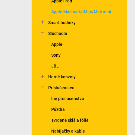
Apple iPad
e
l
Apple Macbook/iMac/Mac mini
Smart hodinky
Slúchadla
Apple
Sony
JBL
Herné konzoly
Príslušenstvo
Iné príslušenstvo
Púzdra
Tvrdené sklá a fólie
Nabíjačky a káble