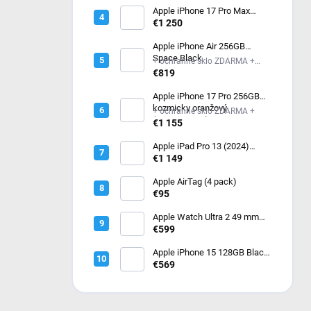
M/L (MF1H4QC/A)
Apple iPhone 17 Pro Max
256GB kozmicky oranžový
€1 250
Apple iPhone Air 256GB
Space Black
+ ochranné sklo ZDARMA +
ochranné sklo ZDARMA
€819
Apple iPhone 17 Pro 256GB
kozmicky oranžový
+ ochranné sklo ZDARMA +
(MG8H4SX/A)
€1 155
Apple iPad Pro 13 (2024)
256GB Wi-Fi Silver
€1 149
MVX33HC/A
Apple AirTag (4 pack)
€95
Apple Watch Ultra 2 49 mm
Čierny titán s tmavo zeleným
€599
alpským ťahom – Medium
MX4R3CS/A
Apple iPhone 15 128GB Black
- čierny
€569