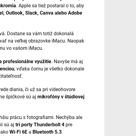
úkromia
. Apple sa tiež postaral o to, aby
el, Outlook, Slack, Canva alebo Adobe
vá. Dostane sa vám totiž dokonalá
ívať na veľkej obrazovke iMacu. Naopak
ému vo vašom iMacu.
a profesionálne využitie
. Navyše má aj
enciou
, vďaka čomu je všetko dokonale
itateľnosť.
ede diania, či už sa pri videohovore
lne špičkové sú aj
mikrofóny v štúdiovej
hšiu prácu s fotografiami. Nechýba ale
ii sú aj
tri porty Thunderbolt 4
pre
o ako
Wi‑Fi 6E
a
Bluetooth 5.3
.