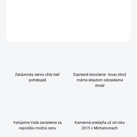
Ochranné sklo pre Apple iPhone 15 , dokonalá ochrana Vášho
mobilu
DETAILNÉ INFORMÁCIE
OPÝTAŤ SA
Zakáznicky servis vždy keď
Expresné doručenie - tovar, ktorý
potrebuješ
máme skladom odosielame
ihneď
Vykúpime Vaše zariadenie za
Kamenná predajňa už od roku
najvyššiu možnú cenu
2015 v Michalovciach