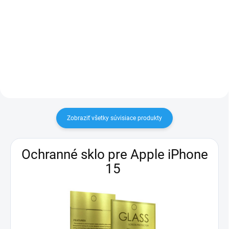
Redukcia – konektor 1× lightning,
kompatibilný s akýmkoľvek
1× jack 3,5 mm
zariadením s USB-C napájaním
Zobraziť všetky súvisiace produkty
Ochranné sklo pre Apple iPhone
15