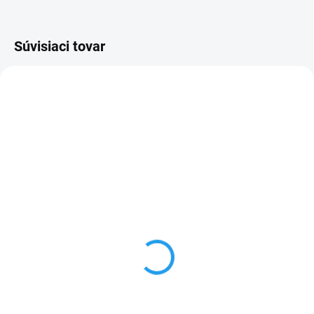
Súvisiaci tovar
NOVINKA
SKLADOM
VYPREDANÉ
(4 KS)
Lightning to 3,5 mm
Apple 20W adapter USB-
Headphone Jack
C (MHJE3ZM/A)
Adapter
€17,90
€10,90
Do košíka
Do košíka
Sieťový adaptér USB-C