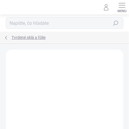
Prejsť
na
obsah
Hľadať
Tvrdené sklá a fólie
Podrobnosti hodnotenia
Neohodnotené