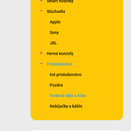
Smart hodinky
e
l
Slúchadla
Apple
Sony
JBL
Herné konzoly
Príslušenstvo
Iné príslušenstvo
Púzdra
Tvrdené sklá a fólie
Nabíjačky a káble