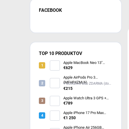
FACEBOOK
TOP 10 PRODUKTOV
Apple MacBook Neo 13"
(2026) Indigo MHFF4SL/A
€629
Apple AirPods Pro 3
(MFHP4ZM/A)
+ ochranné sklo ZDARMA (do
poznámky mi napíš model
€215
iPhonu) +
Apple Watch Ultra 3 GPS +
Cellular 49mm čierny titán -
€789
čierny / uhlový trailový ťah -
M/L (MF1H4QC/A)
Apple iPhone 17 Pro Max
256GB kozmicky oranžový
€1 250
Apple iPhone Air 256GB