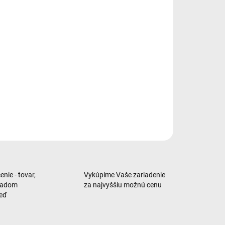
mické, ohybné ochranné sklo pre iPhone 16
ILNÉ INFORMÁCIE
OPÝTAŤ SA
nie - tovar,
Vykúpime Vaše zariadenie
ladom
za najvyššiu možnú cenu
neď