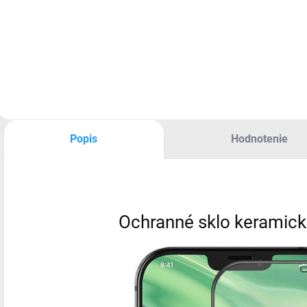
Sieťový adaptér
konektor 1×
U
USB-C kompatibilný
lightning, 1× jack
3
s akýmkoľvek
3,5 mm
j
zariadením s USB-C
d
napájaním
Popis
Hodnotenie
Ochranné sklo keramick