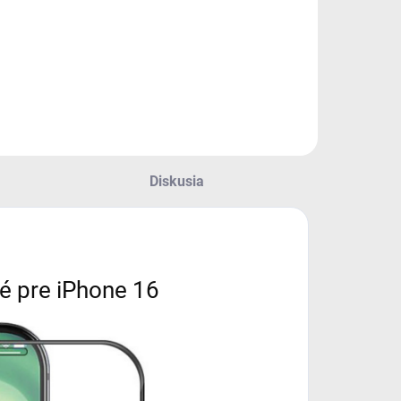
SB-C na Jack
XDR OLED 2556 ×
,5mm (dľžka káblu
1179, operačná
e 4,5cm a celková
pamäť 8 GB,
ľžka je 8cm)
vnútorná pamäť
128 GB, single SIM
+ eSIM, procesor
Apple A18 Bionic,
fotoaparát: 48Mpx
Diskusia
(f/1,6) hlavný +
12Mpx...
é pre iPhone 16