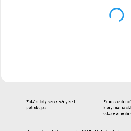
Kera
DETA
Zakáznicky servis vždy keď
Expresné doruče
potrebuješ
ktorý máme sk
odosielame ih