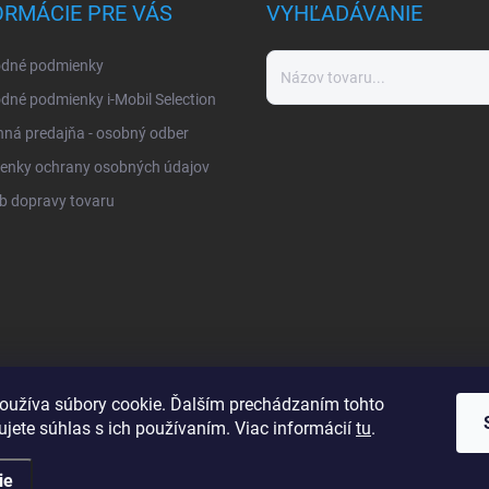
ORMÁCIE PRE VÁS
VYHĽADÁVANIE
dné podmienky
né podmienky i-Mobil Selection
ná predajňa - osobný odber
enky ochrany osobných údajov
b dopravy tovaru
oužíva súbory cookie. Ďalším prechádzaním tohto
jete súhlas s ich používaním. Viac informácií
tu
.
ie