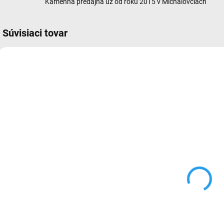
Kamenná predajňa už od roku 2015 v Michalovciach
Súvisiaci tovar
NOVINKA
NOV
81
90
SKLADOM
VYPREDANÉ
(4 KS)
Lightning to
A
Apple 20W
3,5 mm
adapter USB-C
Headphone
n
(MHJE3ZM/A)
Jack Adapter
€10,90
(
€17,90
Do košíka
Do košíka
Redukcia –
R