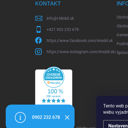
ä
KONTAKT
INF
t
i
Obcho
info
@
i-Mobil.sk
e
Obchod
+421 902 232 678
Kamen
https://www.facebook.com/imobil.sk
Podmi
https://www.instagram.com/imobil.sk/
Spôso
Tento web p
webu vyjadru
0902 232 678
Nastaven