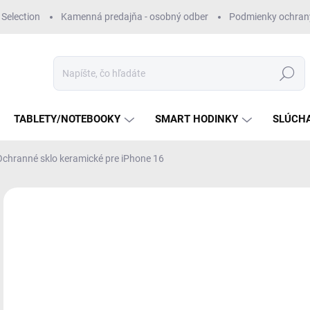
Selection
Kamenná predajňa - osobný odber
Podmienky ochran
Hľadať
TABLETY/NOTEBOOKY
SMART HODINKY
SLÚCH
Ochranné sklo keramické pre iPhone 16
Neohodnotené
Podrobnosti hodnotenia
€
Jedn
SK
cena