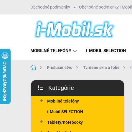
Prejsť
Obchodné podmienky
Obchodné podmienky i-Mobil 
na
obsah
MOBILNÉ TELEFÓNY
I-MOBIL SELECTION
Domov
Príslušenstvo
Tvrdené sklá a fólie
B
Kategórie
o
Preskočiť
č
kategórie
n
Mobilné telefóny
ý
i-Mobil SELECTION
p
a
Tablety/notebooky
n