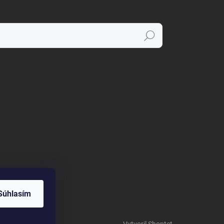
Hľadať
Súhlasím
Vytvoril Shoptet