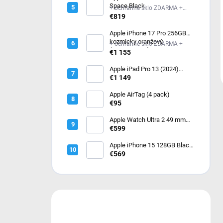
Space Black
+ ochranné sklo ZDARMA +
ochranné sklo ZDARMA
€819
Apple iPhone 17 Pro 256GB
kozmicky oranžový
+ ochranné sklo ZDARMA +
(MG8H4SX/A)
€1 155
Apple iPad Pro 13 (2024)
256GB Wi-Fi Silver
€1 149
MVX33HC/A
Apple AirTag (4 pack)
€95
Apple Watch Ultra 2 49 mm
Čierny titán s tmavo zeleným
€599
alpským ťahom – Medium
MX4R3CS/A
Apple iPhone 15 128GB Black
- čierny
€569