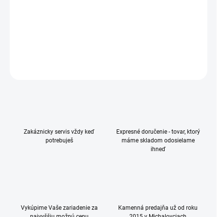
Privatne ochranné sklo pre Apple iPhone Air , dokonalá ochrana
Vášho mobilu
DETAILNÉ INFORMÁCIE
OPÝTAŤ SA
Zakáznicky servis vždy keď
Expresné doručenie - tovar, ktorý
potrebuješ
máme skladom odosielame
ihneď
Vykúpime Vaše zariadenie za
Kamenná predajňa už od roku
najvyššiu možnú cenu
2015 v Michalovciach