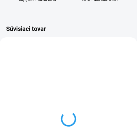
Súvisiaci tovar
NOVINKA
SKLADOM
VYPREDANÉ
(4 KS)
Lightning to 3,5 mm
Apple 20W adapter USB-
Headphone Jack
C (MHJE3ZM/A)
Adapter
€17,90
€10,90
Do košíka
Do košíka