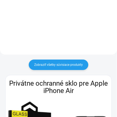
Sieťový adaptér USB-C
Redukcia – konektor 1× lightning,
kompatibilný s akýmkoľvek
1× jack 3,5 mm
zariadením s USB-C napájaním
Zobraziť všetky súvisiace produkty
Privátne ochranné sklo pre Apple
iPhone Air