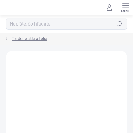
Prejsť
na
obsah
Hľadať
Tvrdené sklá a fólie
Podrobnosti hodnotenia
Neohodnotené