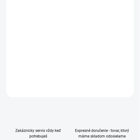
−
+
Pridať do košíka
Smartfón, 6,7", super Amoled displej, Full HD+, 2340x1080 px,
Procesor: Exynos, Exynos 1380, 8 jadrový, Kapacita: 128 GB,
Single SIM + pamäťová karta, 6 GB RAM, Hlavný fotoaparát: 50
Mpx, 5G
- nový, nerozbalený
DETAILNÉ INFORMÁCIE
OPÝTAŤ SA
Zakáznicky servis vždy keď
Expresné doručenie - tovar, ktorý
potrebuješ
máme skladom odosielame