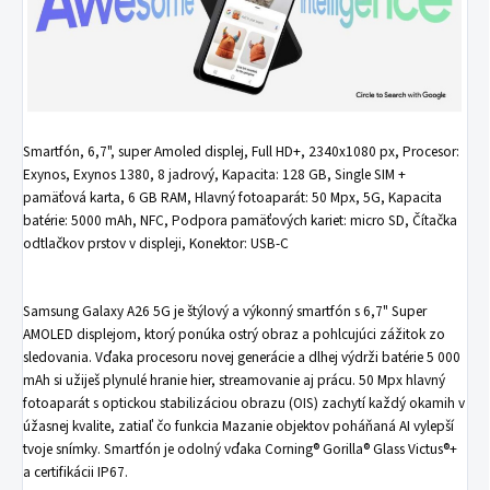
Smartfón, 6,7", super Amoled displej, Full HD+, 2340x1080 px, Procesor:
Exynos, Exynos 1380, 8 jadrový, Kapacita: 128 GB, Single SIM +
pamäťová karta, 6 GB RAM, Hlavný fotoaparát: 50 Mpx, 5G, Kapacita
batérie: 5000 mAh, NFC, Podpora pamäťových kariet: micro SD, Čítačka
odtlačkov prstov v displeji, Konektor: USB-C
Samsung Galaxy A26 5G je štýlový a výkonný smartfón s 6,7" Super
AMOLED displejom, ktorý ponúka ostrý obraz a pohlcujúci zážitok zo
sledovania. Vďaka procesoru novej generácie a dlhej výdrži batérie 5 000
mAh si užiješ plynulé hranie hier, streamovanie aj prácu. 50 Mpx hlavný
fotoaparát s optickou stabilizáciou obrazu (OIS) zachytí každý okamih v
úžasnej kvalite, zatiaľ čo funkcia Mazanie objektov poháňaná AI vylepší
tvoje snímky. Smartfón je odolný vďaka Corning® Gorilla® Glass Victus®+
a certifikácii IP67.