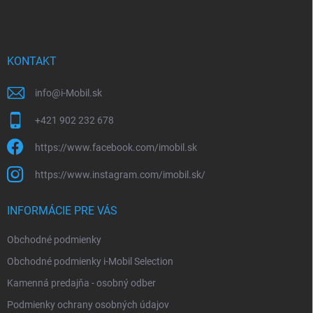
p
ä
t
i
KONTAKT
e
info
@
i-Mobil.sk
+421 902 232 678
https://www.facebook.com/imobil.sk
https://www.instagram.com/imobil.sk/
INFORMÁCIE PRE VÁS
Obchodné podmienky
Obchodné podmienky i-Mobil Selection
Kamenná predajňa - osobný odber
Podmienky ochrany osobných údajov