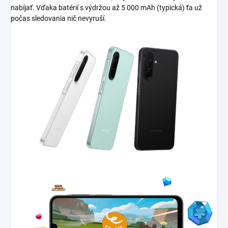
nabíjať. Vďaka batérií s výdržou až 5 000 mAh (typická) ťa už
počas sledovania nič nevyruší.