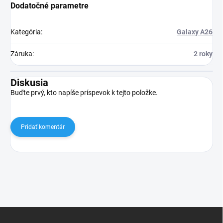
Dodatočné parametre
Kategória
:
Galaxy A26
Záruka
:
2 roky
Diskusia
Buďte prvý, kto napíše príspevok k tejto položke.
Pridať komentár
Z
á