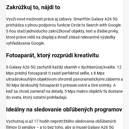
Zakrúžkuj to, nájdi to
Využi nové možnosti práce aj zábavy. Smartfón Galaxy A26 5G
prichádza s plnou podporou funkcie Circle to Search with Google.
S ňou stačí jednoducho zakrúžkovať objekty, text a ďalšie prvky,
ktoré práve vidíš na displeji a ihneď získaš relevantné výsledky
vyhľadávania Google.
Fotoaparát, ktorý rozprúdi kreativitu
S Galaxy A26 5G zachytíš každý okamih v dychberúcej kvalite. 12
Mpx predný fotoaparát ti zaistí perfektné selfie, s 8 Mpx
ultraširokouhlým objektívom ohromíš panoramatickými zábermi a
50 Mpx širokouhlý fotoaparát ti prinesie ostré a živé snímky. A
keď sa chceš zamerať na detaily, 5 Mpx makro objektív ťa dostane
do sveta, ktorý ostatní prehliadajú.
Ideálny na sledovanie obľúbených programov
Vychutnaj si až 17 hodín nepretržitého sledovania obľúbených
filmov či seriálov – a to bez toho, aby si musel Galaxy A26 5G