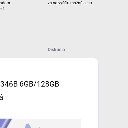
ladom
za najvyššiu možnú cenu
neď
Diskusia
A346B 6GB/128GB
á