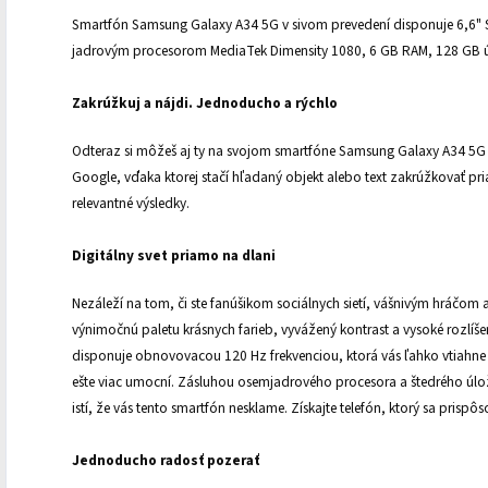
Smartfón Samsung Galaxy A34 5G v sivom prevedení disponuje 6,6"
jadrovým procesorom MediaTek Dimensity 1080, 6 GB RAM, 128 GB ú
Zakrúžkuj a nájdi. Jednoducho a rýchlo
Odteraz si môžeš aj ty na svojom smartfóne Samsung Galaxy A34 5G na
Google, vďaka ktorej stačí hľadaný objekt alebo text zakrúžkovať pri
relevantné výsledky.
Digitálny svet priamo na dlani
Nezáleží na tom, či ste fanúšikom sociálnych sietí, vášnivým hráčom
výnimočnú paletu krásnych farieb, vyvážený kontrast a vysoké rozlíše
disponuje obnovovacou 120 Hz frekvenciou, ktorá vás ľahko vtiahne
ešte viac umocní. Zásluhou osemjadrového procesora a štedrého úlo
istí, že vás tento smartfón nesklame. Získajte telefón, ktorý sa prisp
Jednoducho radosť pozerať