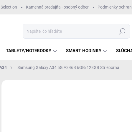
Selection
Kamenná predajňa - osobný odber
Podmienky ochran
Hľadať
TABLETY/NOTEBOOKY
SMART HODINKY
SLÚCH
 A34
Samsung Galaxy A34 5G A346B 6GB/128GB Strieborná
Neohodnotené
Podrobnosti hodnotenia
ZNAČKA:
SAMSU
VÝPREDAJ
€
Jedn
VY
cena