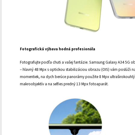
Fotografická výbava hodná profesionála
Fotografujte podľa chuti a vašej fantázie. Samsung Galaxy A34 5G obs
– hlavný 48 Mpx s optickou stabilizáciou obrazu (OIS) vám poslúži
momentiek, na dych berúce panorámy použite 8 Mpx ultraširokouhlý s
makroobjektív a na selfies predný 13 Mpx fotoaparát.