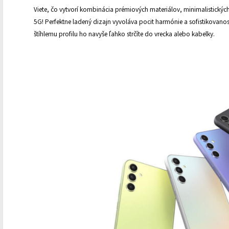
Viete, čo vytvorí kombinácia prémiových materiálov, minimalistickýc
5G! Perfektne ladený dizajn vyvoláva pocit harmónie a sofistikovanos
štíhlemu profilu ho navyše ľahko strčíte do vrecka alebo kabelky.