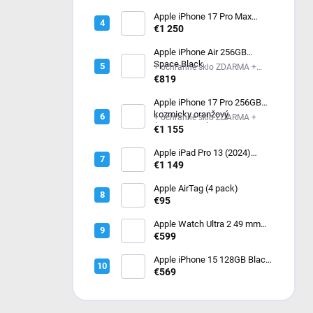
čierny / uhlový trailový ťah -
M/L (MF1H4QC/A)
Apple iPhone 17 Pro Max
256GB kozmicky oranžový
€1 250
Apple iPhone Air 256GB
Space Black
+ ochranné sklo ZDARMA +
ochranné sklo ZDARMA
€819
Apple iPhone 17 Pro 256GB
kozmicky oranžový
+ ochranné sklo ZDARMA +
(MG8H4SX/A)
€1 155
Apple iPad Pro 13 (2024)
256GB Wi-Fi Silver
€1 149
MVX33HC/A
Apple AirTag (4 pack)
€95
Apple Watch Ultra 2 49 mm
Čierny titán s tmavo zeleným
€599
alpským ťahom – Medium
MX4R3CS/A
Apple iPhone 15 128GB Black
- čierny
€569