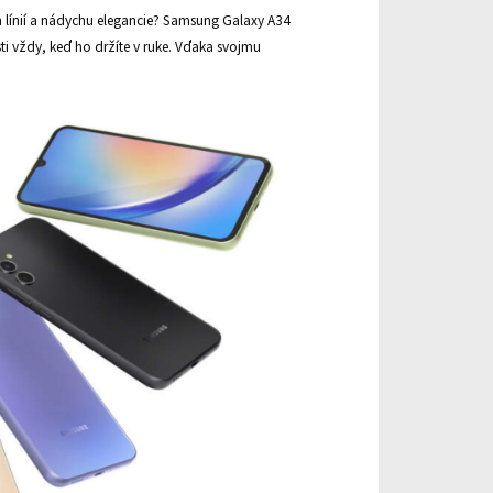
h línií a nádychu elegancie? Samsung Galaxy A34
ti vždy, keď ho držíte v ruke. Vďaka svojmu