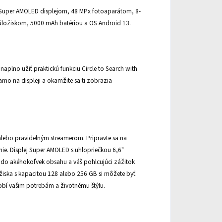
 Super AMOLED displejom, 48 MPx fotoaparátom, 8-
ložiskom, 5000 mAh batériou a OS Android 13.
plno užiť praktickú funkciu Circle to Search with
amo na displeji a okamžite sa ti zobrazia
 alebo pravidelným streamerom. Pripravte sa na
nie. Displej Super AMOLED s uhlopriečkou 6,6"
 do akéhokoľvek obsahu a váš pohlcujúci zážitok
žiska s kapacitou 128 alebo 256 GB si môžete byť
ôsobí vašim potrebám a životnému štýlu.