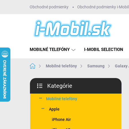
Prejsť
Obchodné podmienky
Obchodné podmienky i-Mobil 
na
obsah
MOBILNÉ TELEFÓNY
I-MOBIL SELECTION
Domov
Mobilné telefóny
Samsung
Galaxy
B
Kategórie
o
Preskočiť
č
kategórie
n
Mobilné telefóny
ý
Apple
p
a
iPhone Air
n