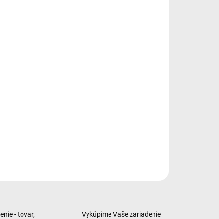
−
+
Pridať do košíka
fón, 6,6", super Amoled displej, Full HD+, 2340x1080 px,
sor: MediaTek, 1080, 8 jadrový, Kapacita: 128 GB, Dual SIM,
e SIM + pamäťová karta, 6 GB RAM, Hlavný fotoaparát: 48 Mpx,
Kapacita batérie: 5000 mAh, NFC, Podpora pamäťových kariet:
 SDXC, Čítačka odtlačkov prstov v displeji, Konektor: USB-C
BIL JE ROZBALENY !
abička je mierne poškodená !
o na vyžiadanie)
ILNÉ INFORMÁCIE
OPÝTAŤ SA
nie - tovar,
Vykúpime Vaše zariadenie