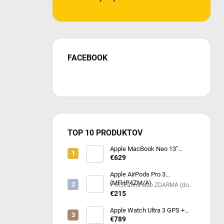
FACEBOOK
TOP 10 PRODUKTOV
Apple MacBook Neo 13"
(2026) Indigo MHFF4SL/A
€629
Apple AirPods Pro 3
(MFHP4ZM/A)
+ ochranné sklo ZDARMA (do
poznámky mi napíš model
€215
iPhonu) +
Apple Watch Ultra 3 GPS +
Cellular 49mm čierny titán -
€789