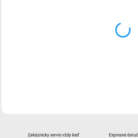
Smart
Proce
Singl
5G, 
micro
! MO
! Kr
(fot
DETA
Zakáznicky servis vždy keď
Expresné doruče