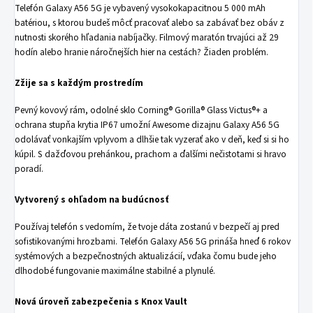
Telefón Galaxy A56 5G je vybavený vysokokapacitnou 5 000 mAh
batériou, s ktorou budeš môcť pracovať alebo sa zabávať bez obáv z
nutnosti skorého hľadania nabíjačky. Filmový maratón trvajúci až 29
hodín alebo hranie náročnejších hier na cestách? Žiaden problém.
Zžije sa s každým prostredím
Pevný kovový rám, odolné sklo Corning® Gorilla® Glass Victus®+ a
ochrana stupňa krytia IP67 umožní Awesome dizajnu Galaxy A56 5G
odolávať vonkajším vplyvom a dlhšie tak vyzerať ako v deň, keď si si ho
kúpil. S dažďovou prehánkou, prachom a ďalšími nečistotami si hravo
poradí.
Vytvorený s ohľadom na budúcnosť
Používaj telefón s vedomím, že tvoje dáta zostanú v bezpečí aj pred
sofistikovanými hrozbami. Telefón Galaxy A56 5G prináša hneď 6 rokov
systémových a bezpečnostných aktualizácií, vďaka čomu bude jeho
dlhodobé fungovanie maximálne stabilné a plynulé.
Nová úroveň zabezpečenia s Knox Vault