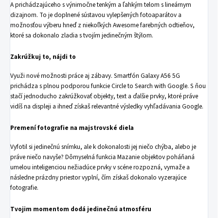
A prichádzajúceho s výnimočne tenkým a ľahkým telom s lineárnym
dizajnom. To je doplnené sústavou vylepšených fotoaparátov a
možnosťou výberu hneď z niekoľkých Awesome farebných odtieňov,
ktoré sa dokonalo zladia s tvojím jedinečným štýlom.
Zakrúžkuj to, nájdi to
Využi nové možnosti práce aj zábavy. Smartfón Galaxy A56 5G
prichádza s plnou podporou funkcie Circle to Search with Google. S ňou
stačí jednoducho zakrúžkovať objekty, text a ďalšie prvky, ktoré práve
vidíš na displeji a ihneď získaš relevantné výsledky vyhľadávania Google.
Premení fotografie na majstrovské diela
Vyfotil si jedinečnú snímku, ale k dokonalosti jej niečo chýba, alebo je
práve niečo navyše? Dômyselná funkcia Mazanie objektov poháňaná
umelou inteligenciou nežiadúce prvky v scéne rozpozná, vymaže a
následne prázdny priestor vyplní, čím získaš dokonalo vyzerajúce
fotografie.
Tvojim momentom dodá jedinečnú atmosféru