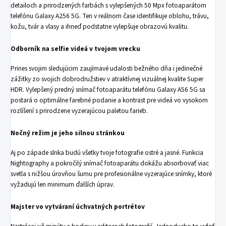
detailoch a prirodzených farbách s vylepšených 50 Mpx fotoaparátom
telefónu Galaxy A256 5G. Ten v reálnom čase identifikuje oblohu, trávu,
kožu, tvár a vlasy a ihneď podstatne vylepšuje obrazovú kvalitu.
Odborník na selfie videá v tvojom vrecku
Prines svojim sledujúcim zaujímavé udalosti bežného dňa i jedinečné
zážitky zo svojich dobrodružstiev v atraktívnej vizuálnej kvalite Super
HDR. Vylepšený predný snímač fotoaparátu telefónu Galaxy A56 5G sa
postará o optimálne farebné podanie a kontrast pre videá vo vysokom
rozlíšení s prirodzene vyzerajúcou paletou farieb.
Nočný režim je jeho silnou stránkou
Aj po západe slnka budú všetky tvoje fotografie ostré a jasné. Funkcia
Nightography a pokročilý snímač fotoaparátu dokážu absorbovať viac
svetla s nižšou úrovňou šumu pre profesionálne vyzerajúce snímky, ktoré
vyžadujú len minimum ďalších úprav.
Majster vo vytváraní úchvatných portrétov