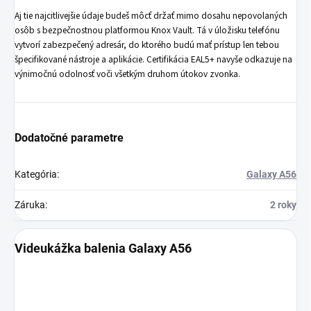
Aj tie najcitlivejšie údaje budeš môcť držať mimo dosahu nepovolaných
osôb s bezpečnostnou platformou Knox Vault. Tá v úložisku telefónu
vytvorí zabezpečený adresár, do ktorého budú mať prístup len tebou
špecifikované nástroje a aplikácie. Certifikácia EAL5+ navyše odkazuje na
výnimočnú odolnosť voči všetkým druhom útokov zvonka.
Dodatočné parametre
Kategória
:
Galaxy A56
Záruka
:
2 roky
Videukážka balenia Galaxy A56