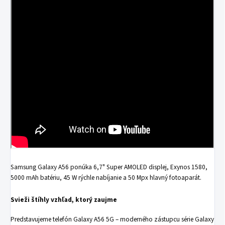
Samsung Galaxy A56 ponúka 6,7" Super AMOLED displej, Exynos 1580,
5000 mAh batériu, 45 W rýchle nabíjanie a 50 Mpx hlavný fotoaparát.
Svieži štíhly vzhľad, ktorý zaujme
Predstavujeme telefón Galaxy A56 5G – moderného zástupcu série Galaxy