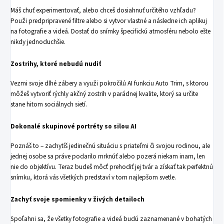
Máš chuť experimentovať, alebo chceš dosiahnuť určitého vzhľadu?
Použi predpripravené filtre alebo si vytvor vlastné a následne ich aplikuj
na fotografie a videá. Dostať do snímky špecifickú atmosféru nebolo ešte
nikdy jednoduchšie.
Zostrihy, ktoré nebudú nudiť
Vezmi svoje dlhé zábery a využi pokročilú AI funkciu Auto Trim, s ktorou
môžeš vytvoriť rýchly akčný zostrih v parádnej kvalite, ktorý sa určite
stane hitom sociálnych sietí.
Dokonalé skupinové portréty so silou AI
Poznáš to – zachytíš jedinečnú situáciu s priateľmi či svojou rodinou, ale
jednej osobe sa práve podarilo mrknúť alebo pozerá niekam inam, len
nie do objektívu. Teraz budeš môcť prehodiť jej tvár a získať tak perfektnú
snímku, ktorá vás všetkých predstaví v tom najlepšom svetle.
Zachyť svoje spomienky v živých detailoch
Spoľahni sa, že všetky fotografie a videá budú zaznamenané v bohatých