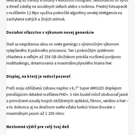
Nestrácaj už minúty a hodiny v editoroch fotografií. Jednoducho to vyfoť
a ihneď zdieľaj na sociálnych sieťach alebo s rodinou. Predný fotoaparát
s rozlíšením 12 Mpx využíva pokročilé algoritmy umelej inteligencie na
zachytenie ostrých a živých snímok.
Dosiahni víťazstvo s výkonom novej generácie
Staň sa nespútanou silou vo svete gamingu s výnimočným výkonom
vylepšeného 8-jadrového procesora. Ten s pokročilým systémom
chladenia a veľkým až 256 GB úložiskom prináša rozšírenú podporu
multitaskingu, streamovania a maximálne plynulého hrania hier.
Displej, na ktorý je radosť pozerať
Preži svoju obľúbenú zábavu naplno s 6,7" Super AMOLED displejom
prinášajúcim detailné rozlíšenie FHD+. S ním budeš môcť obdivovať jasné
a prirodzené vizuály tvojich obľúbených aplikácií, filmov, seriálov a hier –
a to dokonca aj na slnečnom svetle vďaka funkcii Vision Booster s
maximálnym jasom až 1 200 nitov.
Nezlomná výdrž pre celý tvoj deň