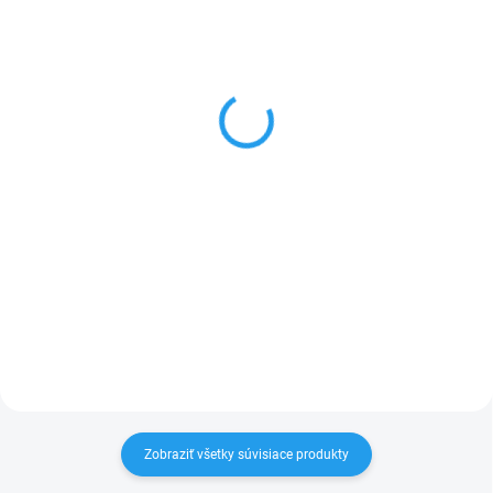
SKLADOM
SKLADOM
(>5 KS)
(5 KS)
Ochranné sklo pre
Privatné ochranné sklo
Samsung Galaxy A36 5G
Samsung Galaxy A36 5G
/ A56
/ A56
€7
€17
Do košíka
Do košíka
Ochranné sklo pre Samsung
Privatne ochranné sklo pre
Galaxy A36 5G / A56, dokonalá
Samsung Galaxy A36 5G / A56
ochrana Vášho mobilu
Zobraziť všetky súvisiace produkty