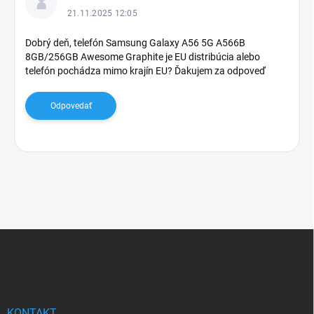
p
21.11.2025 12:05
i
s
Dobrý deň, telefón Samsung Galaxy A56 5G A566B
8GB/256GB Awesome Graphite je EU distribúcia alebo
d
telefón pochádza mimo krajín EU? Ďakujem za odpoveď
i
s
k
Odpovedať
u
s
i
í
Z
á
p
ä
t
i
KONTAKT