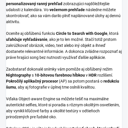
personalizovaný ranný prehľad
zobrazujúci najdôležitejšie
udalosti z kalendára. Vo
večernom prehľade
následne môžete
skontrolovať, ako sa vám darilo plniť naplánované úlohy aj dennú
aktivitu.
Oceníte aj obľúbenú funkciu
Circle to Search with Google
, ktorá
uľahčuje vyhľadávanie
, ako je to len možné. Stačí totiž prstom
zakrúžkovať obrázok, video, text alebo iný objekt a ihneď
dostanete relevantné informácie. A dokonca zvládne rozpoznať aj
práve hrajúci song bez nutnosti využívať ďalšie aplikácie.
Zaobstarať dokonalé snímky vám pomôže aj obľúbený režim
Nightography
s
10-bitovou farebnou hĺbkou
v
HDR
rozlíšení.
Pokročilý aplikačný procesor
(AP) sa potom postará o
redukciu
šumu
, aby aj fotografie v úplnej tme oslnili kvalitou.
Vďaka Object-aware Engine sa môžete tešiť na maximálne
autentické selfies, ktoré si poradia s rôznym okolitým osvetlením,
aby vynikli kľúčové farby a okolité textúry v odtieňoch
prirodzených pre ľudské oko.