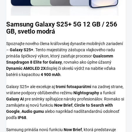
Samsung Galaxy S25+ 5G 12 GB / 256
GB, svetlo modrá
Spoznajte nového člena kráľovskej dynastie mobilných zariadení
–
Galaxy S25+
. Tento majestátny zástupca vlajkového radu
prináša špičkový výkon, ktorý zaisťuje procesor
Qualcomm
Snapdragon 8 Elite for Galaxy
, rovnako ako úplne úžasný
Dynamic AMOLED 2X
displej či skvelú výdrž na nabitie vďaka
batérii s kapacitou
4 900 mAh
.
Galaxy S25+ ale exceluje aj
tromi fotoaparátmi
na zadnej strane,
vrátane podpory obľúbeného režimu
Nightography
a funkcií
Galaxy AI
pre snímky spĺňajúce nároky profesionálov. Rovnako si
zamilujete aj novú funkciu
Now Brief
,
Circle to Search with
Google
,
Audio gumu
alebo napríklad nadštandardnú odolnosť
podľa
IP68
.
Samsung prináša novú funkciu
Now Brief
, ktorá predstavuje