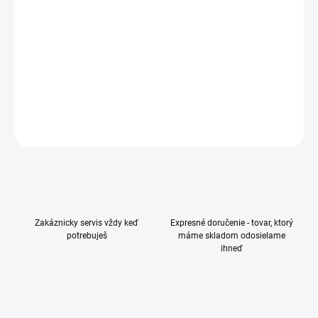
smartfón • 6,7″ uhlopriečka • Dynamic AMOLED 2X displej • 3120 ×
1440 px • obnovovacia frekvencia 120 Hz • procesor Qualcomm
Snapdragon 8 Elite for Galaxy • pamäť RAM 12 GB • interná
pamäť 256 GB
DETAILNÉ INFORMÁCIE
OPÝTAŤ SA
Zakáznicky servis vždy keď
Expresné doručenie - tovar, ktorý
potrebuješ
máme skladom odosielame
ihneď