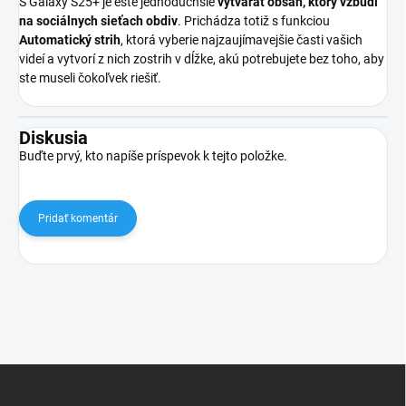
S Galaxy S25+ je ešte jednoduchšie
vytvárať obsah, ktorý vzbudí
na sociálnych sieťach obdiv
. Prichádza totiž s funkciou
Automatický strih
, ktorá vyberie najzaujímavejšie časti vašich
videí a vytvorí z nich zostrih v dĺžke, akú potrebujete bez toho, aby
ste museli čokoľvek riešiť.
Diskusia
Buďte prvý, kto napíše príspevok k tejto položke.
Pridať komentár
Z
á