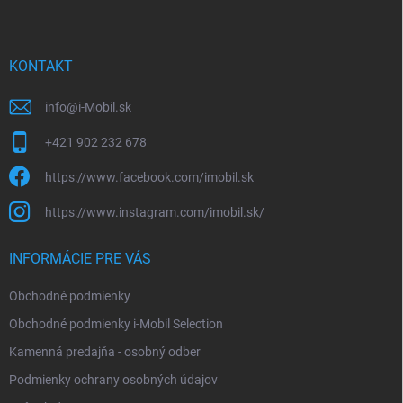
p
ä
t
i
KONTAKT
e
info
@
i-Mobil.sk
+421 902 232 678
https://www.facebook.com/imobil.sk
https://www.instagram.com/imobil.sk/
INFORMÁCIE PRE VÁS
Obchodné podmienky
Obchodné podmienky i-Mobil Selection
Kamenná predajňa - osobný odber
Podmienky ochrany osobných údajov