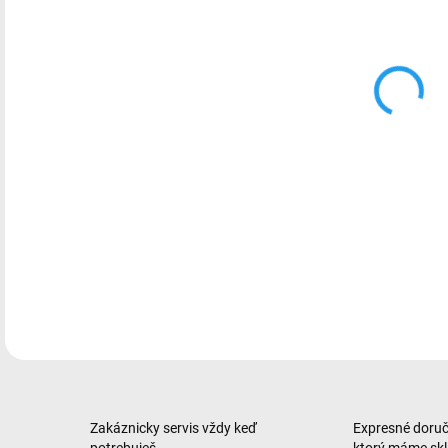
smar
2340
Sams
DETA
Zakáznicky servis vždy keď
Expresné doruče
potrebuješ
ktorý máme sk