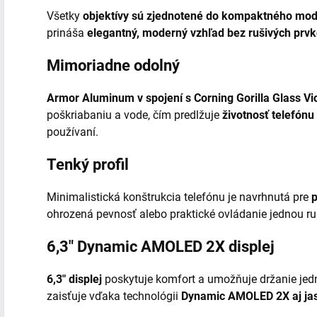
Všetky
objektívy sú zjednotené do kompaktného mod
prináša
elegantný, moderný vzhľad bez rušivých prv
Mimoriadne odolný
Armor Aluminum v spojení s Corning Gorilla Glass Vi
poškriabaniu a vode, čím predlžuje
životnosť telefónu
používaní.
Tenký profil
Minimalistická konštrukcia telefónu je navrhnutá pre
p
ohrozená pevnosť alebo praktické ovládanie jednou ru
6,3" Dynamic AMOLED 2X displej
6,3" displej
poskytuje komfort a umožňuje držanie jed
zaisťuje vďaka technológii
Dynamic AMOLED 2X aj jasu