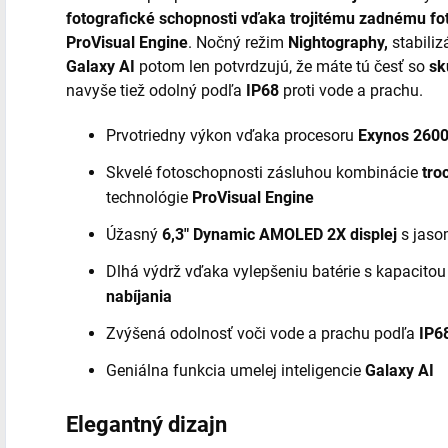
fotografické schopnosti vďaka trojitému zadnému fo
ProVisual Engine
. Nočný režim
Nightography,
stabiliz
Galaxy AI
potom len potvrdzujú, že máte tú česť so
sk
navyše tiež odolný podľa
IP68
proti vode a prachu.
Prvotriedny výkon vďaka procesoru
Exynos 260
Skvelé fotoschopnosti zásluhou kombinácie
tro
technológie
ProVisual Engine
Úžasný
6,3" Dynamic AMOLED 2X displej
s jaso
Dlhá výdrž vďaka vylepšeniu batérie s kapacito
nabíjania
Zvýšená odolnosť voči vode a prachu podľa
IP6
Geniálna funkcia umelej inteligencie
Galaxy AI
Elegantný dizajn