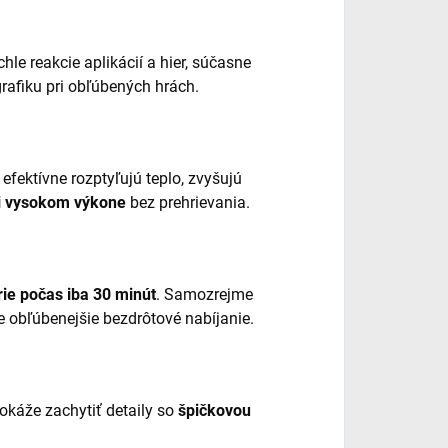
chle reakcie aplikácií a hier, súčasne
grafiku pri obľúbených hrách.
efektívne rozptyľujú teplo, zvyšujú
i vysokom výkone
bez prehrievania.
rie počas iba 30 minút
. Samozrejme
 obľúbenejšie bezdrôtové nabíjanie.
okáže zachytiť detaily so
špičkovou