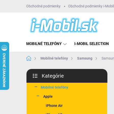
Prejsť
Obchodné podmienky
Obchodné podmienky i-Mobil 
na
obsah
MOBILNÉ TELEFÓNY
I-MOBIL SELECTION
Domov
Mobilné telefóny
Samsung
Samsun
B
Kategórie
o
Preskočiť
č
kategórie
n
Mobilné telefóny
ý
Apple
p
a
iPhone Air
n