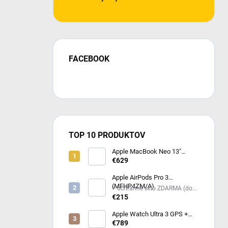
FACEBOOK
TOP 10 PRODUKTOV
Apple MacBook Neo 13"
(2026) Indigo MHFF4SL/A
€629
Apple AirPods Pro 3
(MFHP4ZM/A)
+ ochranné sklo ZDARMA (do
poznámky mi napíš model
€215
iPhonu) +
Apple Watch Ultra 3 GPS +
Cellular 49mm čierny titán -
€789