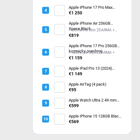
čierny / uhlový trailový ťah -
M/L (MF1H4QC/A)
Apple iPhone 17 Pro Max
256GB kozmicky oranžový
€1 250
Apple iPhone Air 256GB
Space Black
+ ochranné sklo ZDARMA +
ochranné sklo ZDARMA
€819
Apple iPhone 17 Pro 256GB
kozmicky oranžový
+ ochranné sklo ZDARMA +
(MG8H4SX/A)
€1 159
Apple iPad Pro 13 (2024)
256GB Wi-Fi Silver
€1 149
MVX33HC/A
Apple AirTag (4 pack)
€95
Apple Watch Ultra 2 49 mm
Čierny titán s tmavo zeleným
€599
alpským ťahom – Medium
MX4R3CS/A
Apple iPhone 15 128GB Black
- čierny
€569