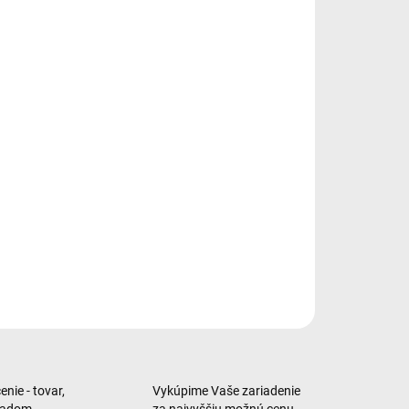
−
+
Pridať do košíka
tphone • 6,3" uhlopriečka • Dynamic AMOLED 2X displej •
 × 1080 px • obnovovacia frekvencia 120 Hz • procesor
ung Exynos 2600 • pamäť RAM 12
ILNÉ INFORMÁCIE
OPÝTAŤ SA
nie - tovar,
Vykúpime Vaše zariadenie
ladom
za najvyššiu možnú cenu