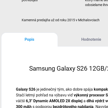
odosielame ih
Kamenná predajňa už od roku 2015 v Michalovciach
Popis
Hodnotenie
Samsung Galaxy S26 12GB/
Galaxy S26
je jedinečný tým, ako dobre spája
kompak
Stačí letmý pohľad na výbavu viď
výkonný procesor 
väčší
6,3" Dynamic AMOLED 2X displej
a
dlhá výdrž v
300 mAh
s podporou
bezdrôtového nabíjania
. Navyš