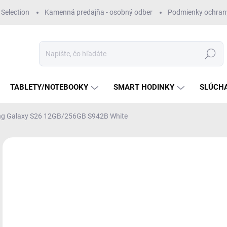
Selection
Kamenná predajňa - osobný odber
Podmienky ochran
Hľadať
TABLETY/NOTEBOOKY
SMART HODINKY
SLÚCH
g Galaxy S26 12GB/256GB S942B White
Neohodnotené
Podrobnosti hodnotenia
NEROZBALENÝ
€
Jedn
MO
cena
ŠTA
?