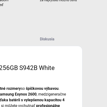
neď
Diskusia
256GB S942B White
tné rozmery
so
špičkovou výbavou
.
Samsung Exynos 2600
, medzigeneračne
ďaka batérii s vylepšenou kapacitou 4
e si môžete vychutnať
profesionálne