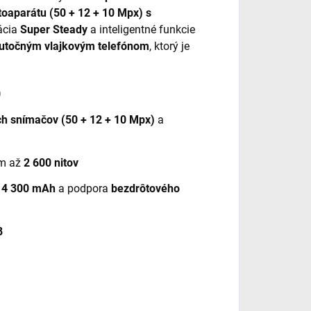
toaparátu (50 + 12 + 10 Mpx) s
ácia
Super Steady
a inteligentné funkcie
utočným vlajkovým telefónom
, ktorý je
0
ch snímačov (50 + 12 + 10 Mpx)
a
m až
2 600 nitov
u
4 300 mAh
a podpora
bezdrôtového
8