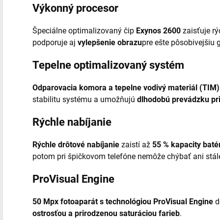
Výkonný procesor
Špeciálne optimalizovaný čip
Exynos 2600
zaisťuje rý
podporuje aj
vylepšenie obrazu
pre ešte pôsobivejšiu 
Tepelne optimalizovaný systém
Odparovacia komora a tepelne vodivý materiál (TIM)
stabilitu systému a umožňujú
dlhodobú prevádzku pr
Rýchle nabíjanie
Rýchle drôtové nabíjanie
zaistí až
55 % kapacity baté
potom pri špičkovom telefóne nemôže chýbať ani stále
ProVisual Engine
50 Mpx fotoaparát s technológiou ProVisual Engine
d
ostrosťou a prirodzenou saturáciou farieb
.