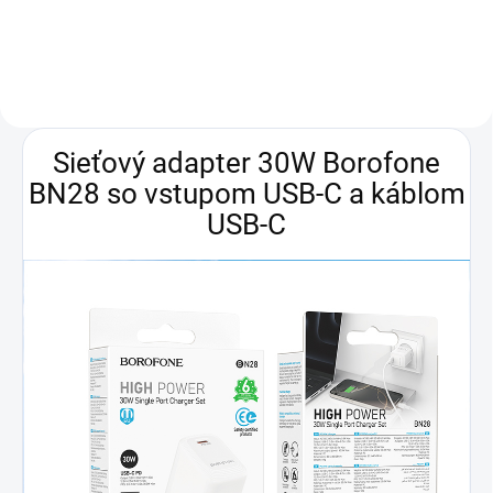
GHz) • pamäť RAM 12 GB •
RAM 8 GB • interná pamäť 512 GB
interná pamäť 256 GB •...
• dvojitý zadný...
Sieťový adapter 30W Borofone
BN28 so vstupom USB-C a káblom
USB-C