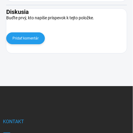
Diskusia
Buďte prvý, kto napíše príspevok k tejto položke.
Pridať komentár
Z
á
p
ä
t
i
KONTAKT
e