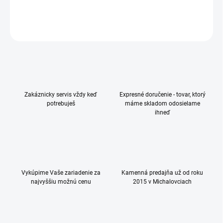
DETAILNÉ INFORMÁCIE
OPÝTAŤ SA
Zakáznicky servis vždy keď
Expresné doručenie - tovar, ktorý
potrebuješ
máme skladom odosielame
ihneď
Vykúpime Vaše zariadenie za
Kamenná predajňa už od roku
najvyššiu možnú cenu
2015 v Michalovciach