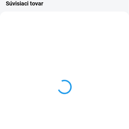
Súvisiaci tovar
NEROZBALENÝ
MOMENTÁLNE NEDOSTUPNÉ
SKLADOM
(1 KS)
Xiaomi 15T 12GB/256GB
HONOR 600 5G
Black
8GB/512GB Black
€395
€495
Do košíka
Do košíka
smartfón • 6,83″ uhlopriečka •
smartphone • 6,57" uhlopriečka •
AMOLED displej • 2772 × 1280 px
AMOLED displej • 2780 × 1264 px
• procesor MediaTek Dimensity
• procesor Snapdragon 7 Gen 4
8400-Ultra (8-jadrový – až 3,25
(8-jadrový – až 2,8 GHz) • pamäť