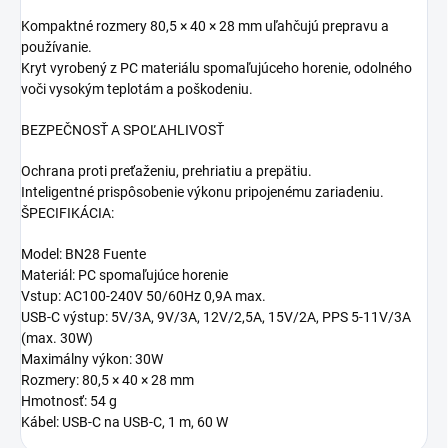
Kompaktné rozmery 80,5 × 40 × 28 mm uľahčujú prepravu a
používanie.
Kryt vyrobený z PC materiálu spomaľujúceho horenie, odolného
voči vysokým teplotám a poškodeniu.
BEZPEČNOSŤ A SPOĽAHLIVOSŤ
Ochrana proti preťaženiu, prehriatiu a prepätiu.
Inteligentné prispôsobenie výkonu pripojenému zariadeniu.
ŠPECIFIKÁCIA:
Model: BN28 Fuente
Materiál: PC spomaľujúce horenie
Vstup: AC100-240V 50/60Hz 0,9A max.
USB-C výstup: 5V/3A, 9V/3A, 12V/2,5A, 15V/2A, PPS 5-11V/3A
(max. 30W)
Maximálny výkon: 30W
Rozmery: 80,5 × 40 × 28 mm
Hmotnosť: 54 g
Kábel: USB-C na USB-C, 1 m, 60 W