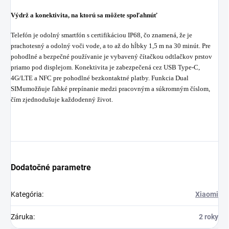
Výdrž a konektivita, na ktorú sa môžete spoľahnúť
Telefón je odolný smartfón s certifikáciou IP68, čo znamená, že je
prachotesný a odolný voči vode, a to až do hĺbky 1,5 m na 30 minút. Pre
pohodlné a bezpečné používanie je vybavený čítačkou odtlačkov prstov
priamo pod displejom. Konektivita je zabezpečená cez USB Type-C,
4G/LTE a NFC pre pohodlné bezkontaktné platby. Funkcia Dual
SIMumožňuje ľahké prepínanie medzi pracovným a súkromným číslom,
čím zjednodušuje každodenný život.
Dodatočné parametre
Kategória
:
Xiaomi
Záruka
:
2 roky