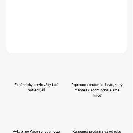
Smartfón, 6,3", Amoled displej, 2670x1200 px, Procesor:
Qualcomm Snapdragon, Snapdragon 8 Elite (3 nm), 8 jadrový,
Kapacita: 512 GB, Dual SIM + eSIM, 12 GB RAM, Hlavný
fotoaparát: 50 Mpx, 5G
DETAILNÉ INFORMÁCIE
OPÝTAŤ SA
Zakáznicky servis vždy keď
Expresné doručenie - tovar, ktorý
potrebuješ
máme skladom odosielame
ihneď
Vykúpime Vaše zariadenie za
Kamenná predajňa už od roku