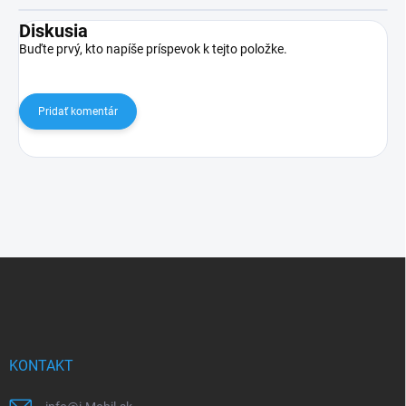
Diskusia
Buďte prvý, kto napíše príspevok k tejto položke.
Pridať komentár
Z
á
p
ä
t
i
KONTAKT
e