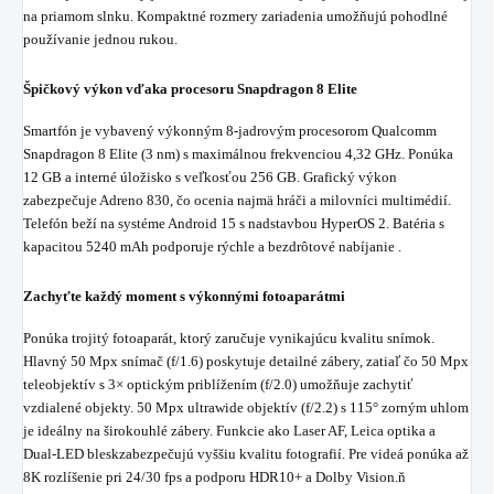
na priamom slnku. Kompaktné rozmery zariadenia umožňujú pohodlné
používanie jednou rukou.
Špičkový výkon vďaka procesoru Snapdragon 8 Elite
Smartfón je vybavený výkonným 8-jadrovým procesorom Qualcomm
Snapdragon 8 Elite (3 nm) s maximálnou frekvenciou 4,32 GHz. Ponúka
12 GB a interné úložisko s veľkosťou 256 GB. Grafický výkon
zabezpečuje Adreno 830, čo ocenia najmä hráči a milovníci multimédií.
Telefón beží na systéme Android 15 s nadstavbou HyperOS 2. Batéria s
kapacitou 5240 mAh podporuje rýchle a bezdrôtové nabíjanie .
Zachyťte každý moment s výkonnými fotoaparátmi
Ponúka trojitý fotoaparát, ktorý zaručuje vynikajúcu kvalitu snímok.
Hlavný 50 Mpx snímač (f/1.6) poskytuje detailné zábery, zatiaľ čo 50 Mpx
teleobjektív s 3× optickým priblížením (f/2.0) umožňuje zachytiť
vzdialené objekty. 50 Mpx ultrawide objektív (f/2.2) s 115° zorným uhlom
je ideálny na širokouhlé zábery. Funkcie ako Laser AF, Leica optika a
Dual-LED bleskzabezpečujú vyššiu kvalitu fotografií. Pre videá ponúka až
8K rozlíšenie pri 24/30 fps a podporu HDR10+ a Dolby Vision.ň