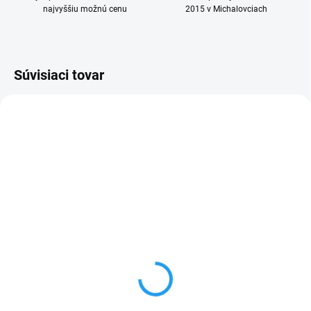
najvyššiu možnú cenu
2015 v Michalovciach
Súvisiaci tovar
MOMENTÁLNE NEDOSTUPNÉ
Samsung Galaxy Watch8
Classic 46mm SM-L500
black
€310