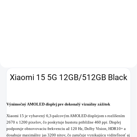
Do košíka
Smart hodinky Galaxy Watch8
Classic pre mužov a ženy,
kompatibilné s Androidom
ponúkajú uhlopriečku displeja
1,34", NFC platby cez Google Pay
aplikáciu, Bluetooth 5.3, GPS,...
Xiaomi 15 5G 12GB/512GB Black
Výnimočný AMOLED displej pre dokonalý vizuálny zážitok
Xiaomi 15 je vybavený 6,3-palcovým AMOLED displejom s rozlíšením
2670 x 1200 pixelov, čo poskytuje hustotu približne 460 ppi. Displej
podporuje obnovovaciu frekvenciu až 120 Hz, Dolby Vision, HDR10+ a
dosahuje maximálny jas 3200 nitov, čo zaručuje vynikajúcu viditeľnosť aj