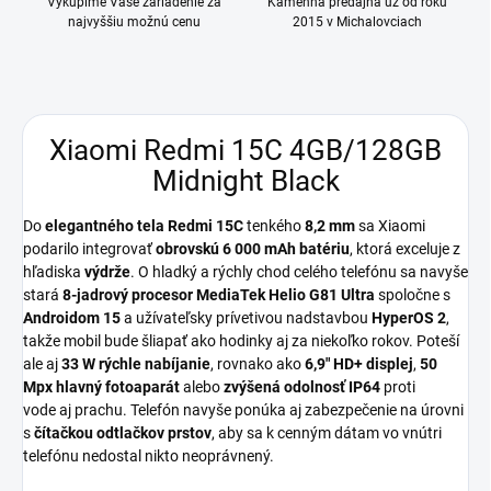
Vykúpime Vaše zariadenie za
Kamenná predajňa už od roku
najvyššiu možnú cenu
2015 v Michalovciach
Xiaomi Redmi 15C 4GB/128GB
Midnight Black
Do
elegantného tela Redmi 15C
tenkého
8,2 mm
sa Xiaomi
podarilo integrovať
obrovskú 6 000 mAh batériu
, ktorá exceluje z
hľadiska
výdrže
. O hladký a rýchly chod celého telefónu sa navyše
stará
8-jadrový procesor MediaTek Helio G81 Ultra
spoločne s
Androidom 15
a užívateľsky prívetivou nadstavbou
HyperOS 2
,
takže mobil bude šliapať ako hodinky aj za niekoľko rokov. Poteší
ale aj
33 W rýchle nabíjanie
, rovnako ako
6,9" HD+ displej
,
50
Mpx hlavný fotoaparát
alebo
zvýšená odolnosť IP64
proti
vode aj prachu. Telefón navyše ponúka aj zabezpečenie na úrovni
s
čítačkou odtlačkov prstov
, aby sa k cenným dátam vo vnútri
telefónu nedostal nikto neoprávnený.