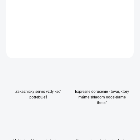
smartfón • 6,9" uhlopriečka • IPS displej • 1600 × 720 px • procesor
MediaTek Helio G81 Ultra (8-jadrový – až 2,0 GHz) • pamäť 4 GB •
interná pamäť 128 GB • zadný fotoaparát 50 (f/1.8) Mpx
DETAILNÉ INFORMÁCIE
OPÝTAŤ SA
Zakáznicky servis vždy keď
Expresné doručenie - tovar, ktorý
potrebuješ
máme skladom odosielame
ihneď