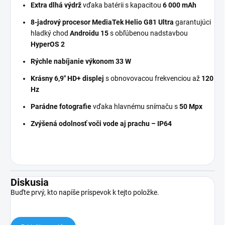
Extra dlhá výdrž
vďaka batérii s kapacitou
6 000 mAh
8-jadrový procesor MediaTek Helio G81 Ultra
garantujúci
hladký chod
Androidu 15
s obľúbenou nadstavbou
HyperOS 2
Rýchle nabíjanie výkonom 33 W
Krásny 6,9" HD+ displej
s obnovovacou frekvenciou až
120
Hz
Parádne fotografie
vďaka hlavnému snímaču s
50 Mpx
Zvýšená odolnosť voči vode aj prachu – IP64
Diskusia
Buďte prvý, kto napíše príspevok k tejto položke.