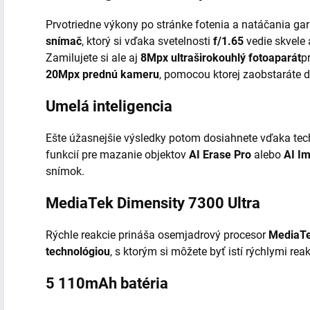
Prvotriedne výkony po stránke fotenia a natáčania g
snímač
, ktorý si vďaka svetelnosti
f/1.65
vedie skvele 
Zamilujete si ale aj
8Mpx ultraširokouhlý fotoaparát
p
20Mpx prednú kameru
, pomocou ktorej zaobstaráte d
Umelá inteligencia
Ešte úžasnejšie výsledky potom dosiahnete vďaka tec
funkcií pre mazanie objektov
AI Erase Pro
alebo
AI I
snímok.
MediaTek Dimensity 7300 Ultra
Rýchle reakcie prináša osemjadrový procesor
MediaTe
technológiou
, s ktorým si môžete byť istí rýchlymi re
5 110mAh batéria