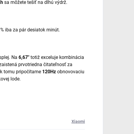
Ah
sa môžete tešiť na dlhú výdrž.
% iba za pár desiatok minút.
splej. Na
6,67"
totiž exceluje kombinácia
 zaistená prvotriedna čitateľnosť za
ď k tomu pripočítame
120Hz
obnovovaciu
kovej lode.
Xiaomi