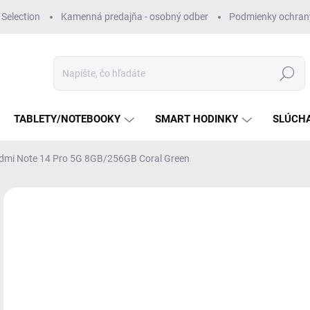
Selection
Kamenná predajňa - osobný odber
Podmienky ochran
Hľadať
TABLETY/NOTEBOOKY
SMART HODINKY
SLÚCH
dmi Note 14 Pro 5G 8GB/256GB Coral Green
Neohodnotené
Podrobnosti hodnotenia
€
Jedn
MO
cena