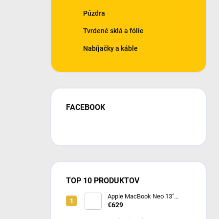
Púzdra
Tvrdené sklá a fólie
Nabíjačky a káble
FACEBOOK
TOP 10 PRODUKTOV
Apple MacBook Neo 13"
(2026) Indigo MHFF4SL/A
€629