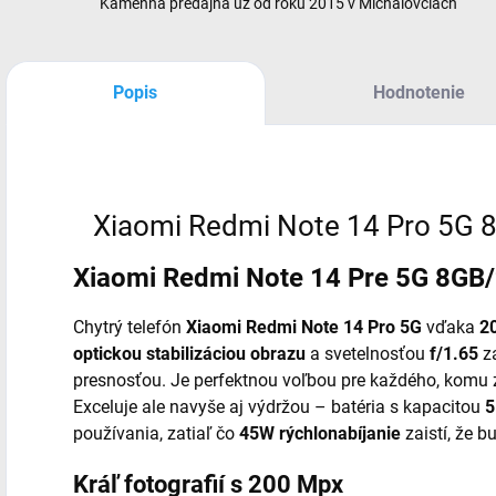
Kamenná predajňa už od roku 2015 v Michalovciach
Popis
Hodnotenie
Xiaomi Redmi Note 14 Pro 5G 
Xiaomi Redmi Note 14 Pre 5G 8GB/
Chytrý telefón
Xiaomi Redmi Note 14 Pro
5G
vďaka
2
optickou stabilizáciou obrazu
a svetelnosťou
f/1.65
za
presnosťou. Je perfektnou voľbou pre každého, komu 
Exceluje ale navyše aj výdržou – batéria s kapacitou
5
používania, zatiaľ čo
45W rýchlonabíjanie
zaistí, že b
Kráľ fotografií s 200 Mpx