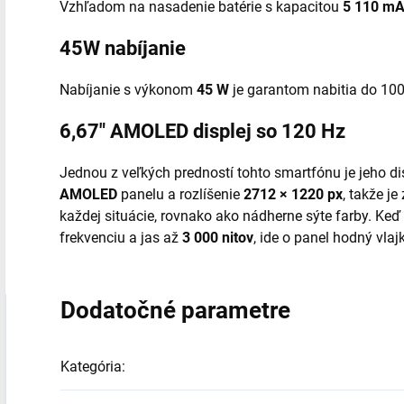
Vzhľadom na nasadenie batérie s kapacitou
5 110 m
45W nabíjanie
Nabíjanie s výkonom
45 W
je garantom nabitia do 100
6,67" AMOLED displej so 120 Hz
Jednou z veľkých predností tohto smartfónu je jeho di
AMOLED
panelu a rozlíšenie
2712 × 1220 px
, takže je
každej situácie, rovnako ako nádherne sýte farby. Ke
frekvenciu a jas až
3 000 nitov
, ide o panel hodný vlaj
Dodatočné parametre
Kategória
: