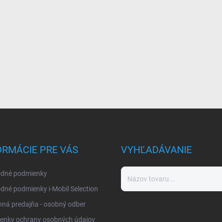
ORMÁCIE PRE VÁS
VYHĽADÁVANIE
dné podmienky
né podmienky i-Mobil Selection
ná predajňa - osobný odber
enky ochrany osobných údajov