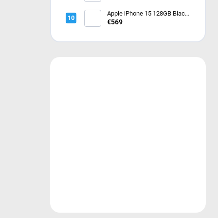
alpským ťahom – Medium
MX4R3CS/A
Apple iPhone 15 128GB Black
- čierny
€569