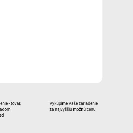
tphone • 6,67″ uhlopriečka • AMOLED displej • 2712 × 1220
 obnovovacia frekvencia 120 Hz • procesor MediaTek
nsity 7300 Ultra (8jadrový – až 2,5 GHz) • pamäť RAM 8
 interná pamäť 256
ILNÉ INFORMÁCIE
OPÝTAŤ SA
nie - tovar,
Vykúpime Vaše zariadenie
ladom
za najvyššiu možnú cenu
neď