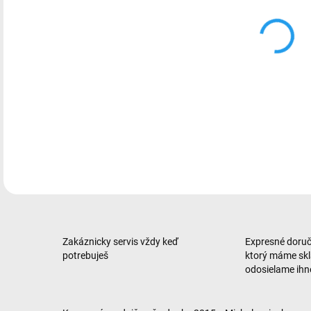
smar
px •
Dime
GB •
DETA
Zakáznicky servis vždy keď
Expresné doruče
potrebuješ
ktorý máme sk
odosielame ih