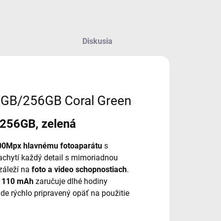
Diskusia
8GB/256GB Coral Green
256GB, zelená
00Mpx hlavnému fotoaparátu
s
chytí každý detail s mimoriadnou
záleží na
foto a video schopnostiach
.
 110 mAh
zaručuje dlhé hodiny
ude rýchlo pripravený opäť na použitie