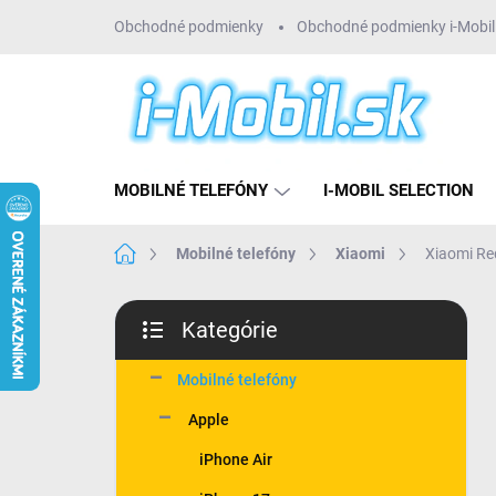
Prejsť
Obchodné podmienky
Obchodné podmienky i-Mobil 
na
obsah
MOBILNÉ TELEFÓNY
I-MOBIL SELECTION
Domov
Mobilné telefóny
Xiaomi
Xiaomi Re
B
Kategórie
o
Preskočiť
č
kategórie
n
Mobilné telefóny
ý
Apple
p
a
iPhone Air
n