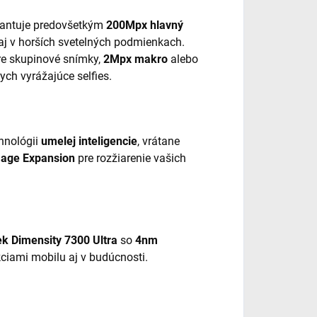
arantuje predovšetkým
200Mpx hlavný
aj v horších svetelných podmienkach.
re skupinové snímky,
2Mpx makro
alebo
ych vyrážajúce selfies.
hnológii
umelej inteligencie
, vrátane
mage Expansion
pre rozžiarenie vašich
k Dimensity 7300 Ultra
so
4nm
akciami mobilu aj v budúcnosti.