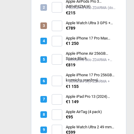
Apple AirPods Pro 3
(MFHP4ZM/A)
+ ochranné sklo ZDARMA (do
poznámky mi napíš model
€215
iPhonu) +
Apple Watch Ultra 3 GPS +
Cellular 49mm čierny titán -
€789
čierny / uhlový trailový ťah -
M/L (MF1H4QC/A)
Apple iPhone 17 Pro Max
256GB kozmicky oranžový
€1 250
Apple iPhone Air 256GB
Space Black
+ ochranné sklo ZDARMA +
ochranné sklo ZDARMA
€819
Apple iPhone 17 Pro 256GB
kozmicky oranžový
+ ochranné sklo ZDARMA +
(MG8H4SX/A)
€1 155
Apple iPad Pro 13 (2024)
256GB Wi-Fi Silver
€1 149
MVX33HC/A
Apple AirTag (4 pack)
€95
Apple Watch Ultra 2 49 mm
Čierny titán s tmavo zeleným
€599