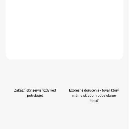
smartphone • 6,67″ uhlopriečka • AMOLED displej • 2712 × 1220 px
• obnovovacia frekvencia 120 Hz • procesor MediaTek Dimensity
7300 Ultra (8jadrový – až 2,5 GHz) • pamäť RAM 8 GB • interná
pamäť 256
DETAILNÉ INFORMÁCIE
OPÝTAŤ SA
Zakáznicky servis vždy keď
Expresné doručenie - tovar, ktorý
potrebuješ
máme skladom odosielame
ihneď