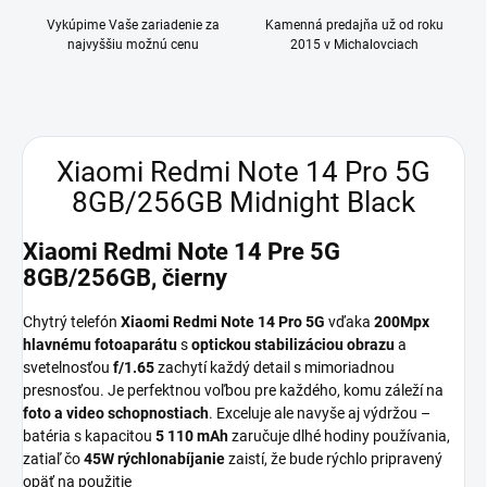
Vykúpime Vaše zariadenie za
Kamenná predajňa už od roku
najvyššiu možnú cenu
2015 v Michalovciach
Xiaomi Redmi Note 14 Pro 5G
8GB/256GB Midnight Black
Xiaomi Redmi Note 14 Pre 5G
8GB/256GB, čierny
Chytrý telefón
Xiaomi Redmi Note 14 Pro
5G
vďaka
200Mpx
hlavnému fotoaparátu
s
optickou stabilizáciou obrazu
a
svetelnosťou
f/1.65
zachytí každý detail s mimoriadnou
presnosťou. Je perfektnou voľbou pre každého, komu záleží na
foto a video schopnostiach
. Exceluje ale navyše aj výdržou –
batéria s kapacitou
5 110 mAh
zaručuje dlhé hodiny používania,
zatiaľ čo
45W rýchlonabíjanie
zaistí, že bude rýchlo pripravený
opäť na použitie