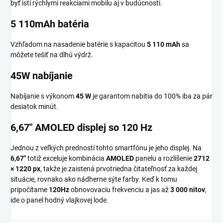
byť istí rýchlymi reakciami mobilu aj v budúcnosti.
5 110mAh batéria
Vzhľadom na nasadenie batérie s kapacitou
5 110 mAh
sa
môžete tešiť na dlhú výdrž.
45W nabíjanie
Nabíjanie s výkonom
45 W
je garantom nabitia do 100% iba za pár
desiatok minút.
6,67" AMOLED displej so 120 Hz
Jednou z veľkých predností tohto smartfónu je jeho displej. Na
6,67"
totiž exceluje kombinácia
AMOLED
panelu a rozlíšenie
2712
× 1220 px
, takže je zaistená prvotriedna čitateľnosť za každej
situácie, rovnako ako nádherne sýte farby. Keď k tomu
pripočítame
120Hz
obnovovaciu frekvenciu a jas až
3 000 nitov
,
ide o panel hodný vlajkovej lode.