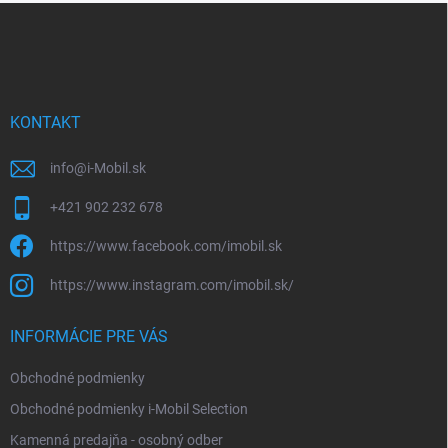
Z
á
p
ä
t
i
KONTAKT
e
info
@
i-Mobil.sk
+421 902 232 678
https://www.facebook.com/imobil.sk
https://www.instagram.com/imobil.sk/
INFORMÁCIE PRE VÁS
Obchodné podmienky
Obchodné podmienky i-Mobil Selection
Kamenná predajňa - osobný odber