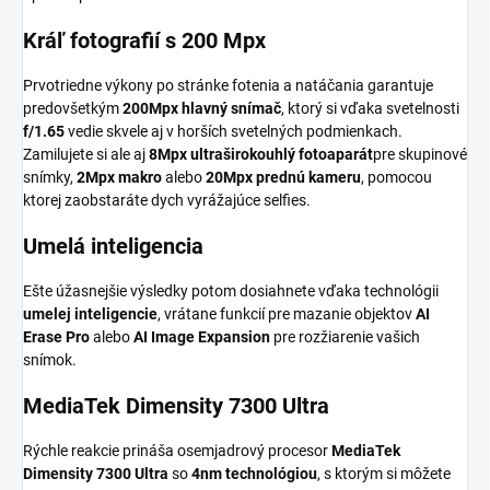
Kráľ fotografií s 200 Mpx
Prvotriedne výkony po stránke fotenia a natáčania garantuje
predovšetkým
200Mpx hlavný snímač
, ktorý si vďaka svetelnosti
f/1.65
vedie skvele aj v horších svetelných podmienkach.
Zamilujete si ale aj
8Mpx ultraširokouhlý fotoaparát
pre skupinové
snímky,
2Mpx makro
alebo
20Mpx prednú kameru
, pomocou
ktorej zaobstaráte dych vyrážajúce selfies.
Umelá inteligencia
Ešte úžasnejšie výsledky potom dosiahnete vďaka technológii
umelej inteligencie
, vrátane funkcií pre mazanie objektov
AI
Erase Pro
alebo
AI Image Expansion
pre rozžiarenie vašich
snímok.
MediaTek Dimensity 7300 Ultra
Rýchle reakcie prináša osemjadrový procesor
MediaTek
Dimensity 7300 Ultra
so
4nm technológiou
, s ktorým si môžete