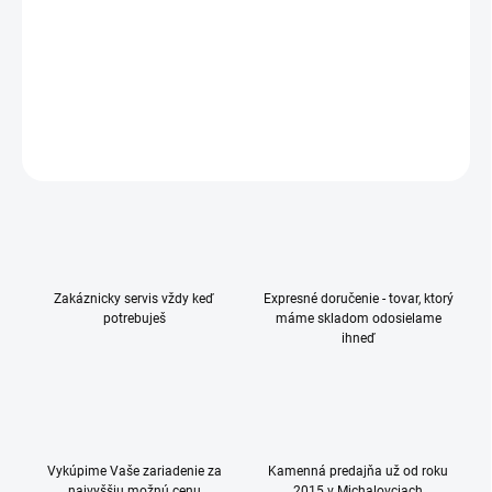
Ochranné sklo na celú plochu iPhone 17 Pro max, vďaka
nanesenému lepidlu na celej ploche dokonalé drží
DETAILNÉ INFORMÁCIE
OPÝTAŤ SA
Zakáznicky servis vždy keď
Expresné doručenie - tovar, ktorý
potrebuješ
máme skladom odosielame
ihneď
Vykúpime Vaše zariadenie za
Kamenná predajňa už od roku
najvyššiu možnú cenu
2015 v Michalovciach