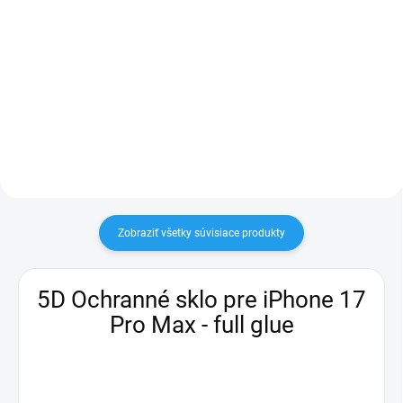
Detail
smartfón • 6,9″ uhlopriečka •
OLED displej • 2868 × 1320 px •
smartfón • 6,9″ uhlopriečka •
obnovovacia frekvencia 120 Hz •
OLED displej • 2868 × 1320 px •
procesor Apple A19 Pro (6-
obnovovacia frekvencia 120 Hz •
jadrový) • interná pamäť 256 GB •
procesor Apple A19 Pro (6-
zadný fotoaparát 48...
jadrový) • interná pamäť 256 GB •
zadný fotoaparát 48...
Zobraziť všetky súvisiace produkty
5D Ochranné sklo pre iPhone 17
Pro Max - full glue