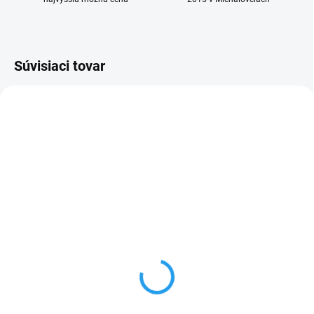
Súvisiaci tovar
NEROZBALENÝ
NEROZBALENÝ
SKLADOM
SKLADOM
(1 KS)
(1 KS)
Apple iPhone 17 Pro Max
Apple iPhone 17 Pro Max
256GB kozmicky
256GB strieborny
oranžový
€1 299
€1 250
Detail