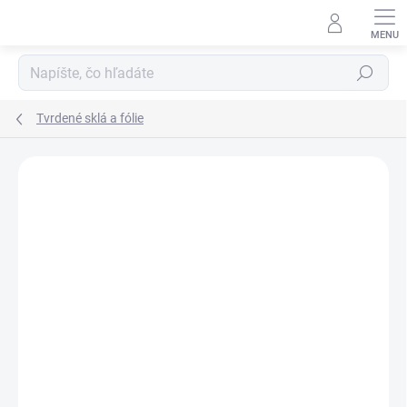
Prejsť
na
obsah
Hľadať
Tvrdené sklá a fólie
Podrobnosti hodnotenia
Neohodnotené