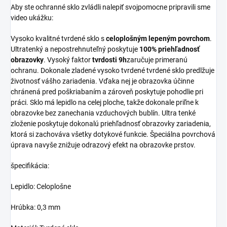
Aby ste ochranné sklo zvládli nalepiť svojpomocne pripravili sme
video ukážku:
Vysoko kvalitné tvrdené sklo s
celoplošným lepeným povrchom
.
Ultratenký a nepostrehnuteľný poskytuje
100% priehľadnosť
obrazovky
. Vysoký faktor
tvrdosti 9h
zaručuje primeranú
ochranu. Dokonale zladené vysoko tvrdené tvrdené sklo predlžuje
životnosť vášho zariadenia. Vďaka nej je obrazovka účinne
chránená pred poškriabaním a zároveň poskytuje pohodlie pri
práci. Sklo má lepidlo na celej ploche, takže dokonale priľne k
obrazovke bez zanechania vzduchových bublín. Ultra tenké
zloženie poskytuje dokonalú priehľadnosť obrazovky zariadenia,
ktorá si zachováva všetky dotykové funkcie. Špeciálna povrchová
úprava navyše znižuje odrazový efekt na obrazovke prstov.
špecifikácia:
Lepidlo: Celoplošne
Hrúbka: 0,3 mm