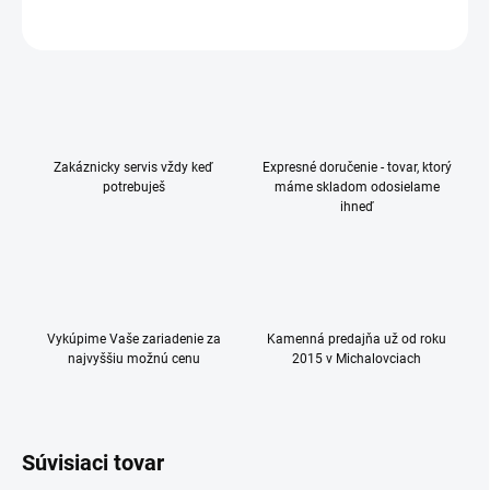
OPÝTAŤ SA
Zakáznicky servis vždy keď
Expresné doručenie - tovar, ktorý
potrebuješ
máme skladom odosielame
ihneď
Vykúpime Vaše zariadenie za
Kamenná predajňa už od roku
najvyššiu možnú cenu
2015 v Michalovciach
Súvisiaci tovar