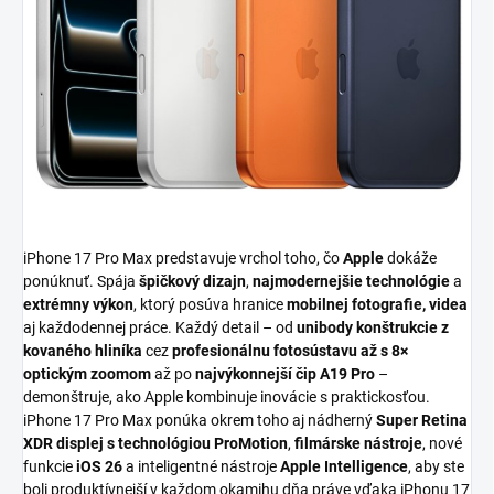
iPhone 17 Pro Max predstavuje vrchol toho, čo
Apple
dokáže
ponúknuť. Spája
špičkový dizajn
,
najmodernejšie technológie
a
extrémny výkon
, ktorý posúva hranice
mobilnej fotografie, videa
aj každodennej práce. Každý detail – od
unibody konštrukcie z
kovaného hliníka
cez
profesionálnu fotosústavu až s 8×
optickým zoomom
až po
najvýkonnejší čip A19 Pro
–
demonštruje, ako Apple kombinuje inovácie s praktickosťou.
iPhone 17 Pro Max ponúka okrem toho aj nádherný
Super Retina
XDR displej s technológiou ProMotion
,
filmárske nástroje
, nové
funkcie
iOS 26
a inteligentné nástroje
Apple Intelligence
, aby ste
boli produktívnejší v každom okamihu dňa práve vďaka iPhonu 17