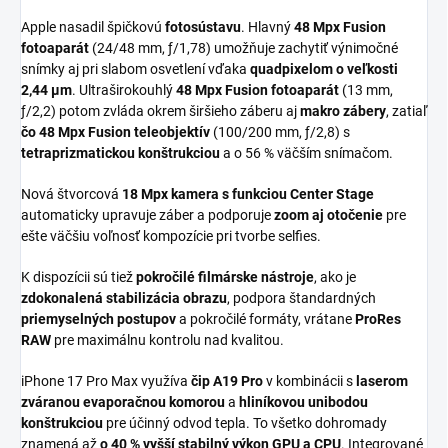
Apple nasadil špičkovú
fotosústavu
. Hlavný
48 Mpx Fusion
fotoaparát
(24/48 mm, ƒ/1,78) umožňuje zachytiť výnimočné
snímky aj pri slabom osvetlení vďaka
quadpixelom o veľkosti
2,44 μm
. Ultraširokouhlý
48 Mpx Fusion fotoaparát
(13 mm,
ƒ/2,2) potom zvláda okrem širšieho záberu aj
makro zábery
, zatiaľ
čo
48 Mpx Fusion teleobjektív
(100/200 mm, ƒ/2,8) s
tetraprizmatickou konštrukciou
a o 56 % väčším snímačom.
Nová štvorcová
18 Mpx kamera s funkciou Center Stage
automaticky upravuje záber a podporuje
zoom aj otočenie
pre
ešte väčšiu voľnosť kompozície pri tvorbe selfies.
K dispozícii sú tiež
pokročilé filmárske nástroje
, ako je
zdokonalená stabilizácia obrazu
, podpora štandardných
priemyselných postupov
a pokročilé formáty, vrátane
ProRes
RAW
pre maximálnu kontrolu nad kvalitou.
iPhone 17 Pro Max využíva
čip A19 Pro
v kombinácii s
laserom
zváranou evaporačnou komorou
a
hliníkovou unibodou
konštrukciou
pre účinný odvod tepla. To všetko dohromady
znamená až
o 40 % vyšší stabilný výkon GPU a CPU
. Integrované