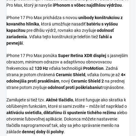
Pro Max, ktorý je navyše
iPhonom s vôbec najdlhšou výdržou
.
iPhone 17 Pro Max prichádza s novou
unibody konštrukciou z
kovaného hliníka
, ktorá umožňuje nasadiť
batériu s vyššou
kapacitou
pre dlhšiu výdrž, rovnako ako zvyšuje
odolnosť
zariadenia
. Vďaka tejto konštrukcii je telefón tiež
ľahší a
pevnejší
.
iPhone 17 Pro Max ponúka
Super Retina XDR displej
s jasnejším
obrazom, minimom odrazov a adaptívnou obnovovacou
frekvenciou až
120 Hz
vďaka technológii
ProMotion
. Zadná
strana je potom chránená
Ceramic Shield
, vďaka čomu je až
4×
odolnejšia proti prasklinám
, nový
Ceramic Shield 2
na prednej
strane potom zvyšuje
odolnosť proti poškriabaniu
trojnásobne.
Zamilujete si tiež tzv.
Akčné tlačidlo
, ktoré funguje ako skratka k
obľúbeným funkciám, ktoré si sami zvolíte – môže ísť napríklad o
aktiváciu svietidla, diktafónu či spustenie tichého režimu
alebo
otvorenie ľubovoľnej aplikácie. Dokonca môžete nastavenie
tlačidla naprogramovať tak, aby sa jeho správanie menilo na
základe
dennej doby či polohy
.