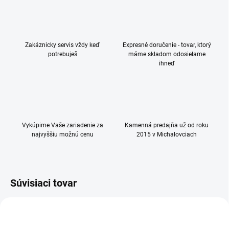
Zakáznicky servis vždy keď
Expresné doručenie - tovar, ktorý
potrebuješ
máme skladom odosielame
ihneď
Vykúpime Vaše zariadenie za
Kamenná predajňa už od roku
najvyššiu možnú cenu
2015 v Michalovciach
Súvisiaci tovar
TIP
NOVINKA