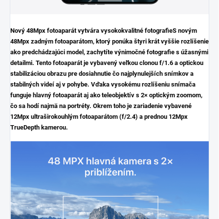
Nový 48Mpx fotoaparát vytvára vysokokvalitné fotografie
S novým
48Mpx zadným fotoaparátom, ktorý ponúka štyri krát vyššie rozlíšenie
ako predchádzajúci model, zachytíte výnimočné fotografie s úžasnými
detailmi. Tento fotoaparát je vybavený veľkou clonou f/1.6 a optickou
stabilizáciou obrazu pre dosiahnutie čo najplynulejších snímkov a
stabilných videí aj v pohybe. Vďaka vysokému rozlíšeniu snímača
funguje hlavný fotoaparát aj ako teleobjektív s 2× optickým zoomom,
čo sa hodí najmä na portréty. Okrem toho je zariadenie vybavené
12Mpx ultraširokouhlým fotoaparátom (f/2.4) a prednou 12Mpx
TrueDepth kamerou.