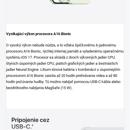
Vynikajúci výkon procesora A16 Bionic
O vysoký výkon nebude núdza, a to vďaka špičkovému 6-jadrovému
procesoru A16 Bionic, rýchlej internej pamäti a vyladenému operačnému
systému iOS 17. Procesor sa skladá z dvoch výkonných jadier CPU,
štyroch úsporných jadier CPU, piatich grafických jadier a šestnástich
jadier Neural Engine. Lítium-iónová batéria v kombinácii s úspornejším
procesorom A16 Bionic zaistia až 20 hodín prehrávania videa a až 80
hodín počúvania hudby. Tú možno nabíjať pomocou USB-C kábla alebo
bezdrôtového nabíjania MagSafe (15 W).