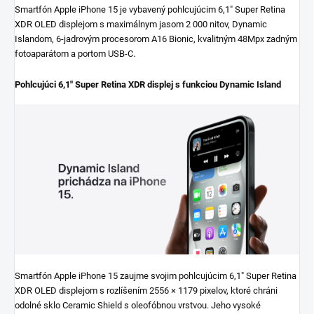
Smartfón Apple iPhone 15 je vybavený pohlcujúcim 6,1" Super Retina
XDR OLED displejom s maximálnym jasom 2 000 nitov, Dynamic
Islandom, 6-jadrovým procesorom A16 Bionic, kvalitným 48Mpx zadným
fotoaparátom a portom USB-C.
Pohlcujúci 6,1" Super Retina XDR displej s funkciou Dynamic Island
Smartfón Apple iPhone 15 zaujme svojim pohlcujúcim 6,1" Super Retina
XDR OLED displejom s rozlíšením 2556 × 1179 pixelov, ktoré chráni
odolné sklo Ceramic Shield s oleofóbnou vrstvou. Jeho vysoké