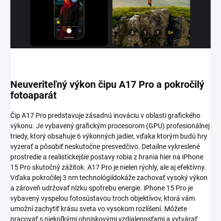
Neuveriteľný výkon čipu A17 Pro a pokročilý
fotoaparát
Čip A17 Pro predstavuje zásadnú inováciu v oblasti grafického
výkonu. Je vybavený grafickým procesorom (GPU) profesionálnej
triedy, ktorý obsahuje 6 výkonných jadier, vďaka ktorým budú hry
vyzerať a pôsobiť neskutočne presvedčivo. Detailne vykreslené
prostredie a realistickejšie postavy robia z hrania hier na iPhone
15 Pro skutočný zážitok. A17 Pro je nielen rýchly, ale aj efektívny.
Vďaka pokročilej 3 nm technológiídokáže zachovať vysoký výkon
a zároveň udržovať nízku spotrebu energie. iPhone 15 Pro je
vybavený vyspelou fotosústavou troch objektívov, ktorá vám
umožní zachytiť krásu sveta vo vysokom rozlíšení. Môžete
pracovať s niekoľkými ohniskovými vzdialenosťami a vytvárať