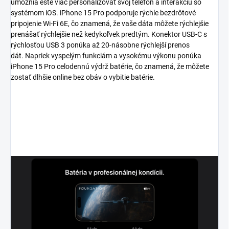
umožnia ešte viac personalizovať svoj telefón a interakciu so
systémom iOS. iPhone 15 Pro podporuje rýchle bezdrôtové
pripojenie Wi-Fi 6E, čo znamená, že vaše dáta môžete rýchlejšie
prenášať rýchlejšie než kedykoľvek predtým. Konektor USB-C s
rýchlosťou USB 3 ponúka až 20-násobne rýchlejší prenos
dát. Napriek vyspelým funkciám a vysokému výkonu ponúka
iPhone 15 Pro celodennú výdrž batérie, čo znamená, že môžete
zostať dlhšie online bez obáv o vybitie batérie.