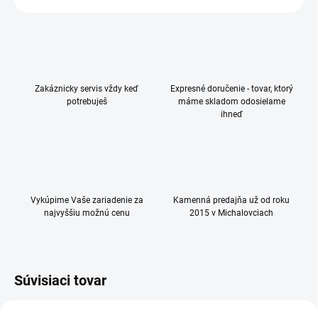
Zakáznicky servis vždy keď
Expresné doručenie - tovar, ktorý
potrebuješ
máme skladom odosielame
ihneď
Vykúpime Vaše zariadenie za
Kamenná predajňa už od roku
najvyššiu možnú cenu
2015 v Michalovciach
Súvisiaci tovar
NOVINKA
TIP