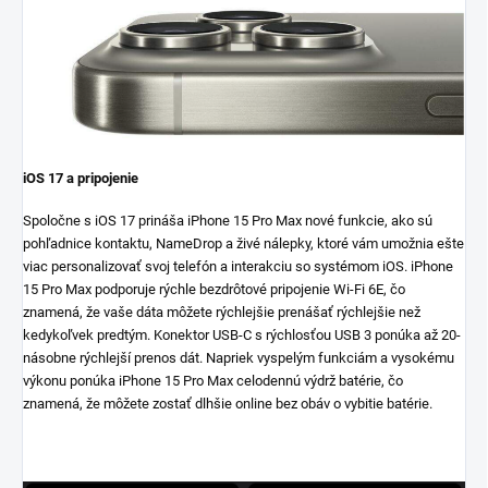
iOS 17 a pripojenie
Spoločne s iOS 17 prináša iPhone 15 Pro Max nové funkcie, ako sú
pohľadnice kontaktu, NameDrop a živé nálepky, ktoré vám umožnia ešte
viac personalizovať svoj telefón a interakciu so systémom iOS. iPhone
15 Pro Max podporuje rýchle bezdrôtové pripojenie Wi-Fi 6E, čo
znamená, že vaše dáta môžete rýchlejšie prenášať rýchlejšie než
kedykoľvek predtým. Konektor USB-C s rýchlosťou USB 3 ponúka až 20-
násobne rýchlejší prenos dát. Napriek vyspelým funkciám a vysokému
výkonu ponúka iPhone 15 Pro Max celodennú výdrž batérie, čo
znamená, že môžete zostať dlhšie online bez obáv o vybitie batérie.