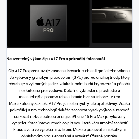
Neuveriteľný výkon čipu A17 Pro a pokročilý fotoaparát
Čip A17 Pro predstavuje zásadnú inováciu v oblasti grafického výkonu.
Je vybavený grafickým procesorom (GPU) profesionálnej triedy, ktorý
obsahuje 6 výkonných jadier, vďaka ktorým budú hry vyzerať a pôsobiť
neskutočne presvedčivo. Detailne vykreslené prostredie a
realistickejšie postavy robia z hrania hier na iPhone 15 Pro
Max skutočný zážitok. A17 Pro je nielen rýchly, ale aj efektívny. Vďaka
pokročilej 3 nm technológií dokáže zachovať vysoký výkon a zároveň
udržovať nízku spotrebu energie. iPhone 15 Pro Max je vybavený
vyspelou fotosústavou troch objektívov, ktorá vám umožní zachytiť
krásu sveta vo vysokom rozlíšení. Môžete pracovať s niekoľkými
ohniskovými vzdialenosťami a vytvárať úžasné portréty.