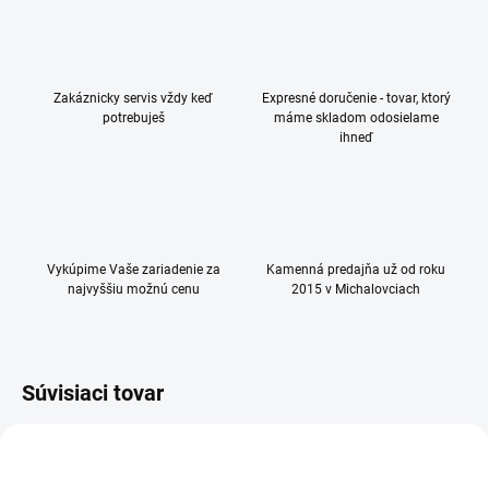
Zakáznicky servis vždy keď
Expresné doručenie - tovar, ktorý
potrebuješ
máme skladom odosielame
ihneď
Vykúpime Vaše zariadenie za
Kamenná predajňa už od roku
najvyššiu možnú cenu
2015 v Michalovciach
Súvisiaci tovar
TIP