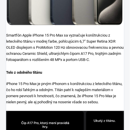
Smartfón Apple iPhone 15 Pro Max sa vyznačuje konštrukciou z
leteckého titánu v modrej farbe, pohlcujúcim 6,7" Super Retina XDR
OLED displejom s ProMotion 120 Hz obnovovacou frekvenciou a pevnou
ochranou Ceramic Shield, ultrarýchlym čipom A17 Pro, trojitým zadným
fotoaparátom s rozlíšením 48 MPx a portom USB-C.
Telo z odolného titánu
iPhone 15 Pro Max je prvým iPhonom s konštrukciou z leteckého titánu,
čo ho robí ľahkým a odolným. Titán patrí k najlepším materiálom v
pomere pevnosti k hmotnosti, čo znamená, že iPhone 15 Pro Max je
nielen pevný, ale aj pohodlný na nosenie všade so sebou.