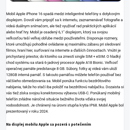
Mobil Apple iPhone 16 spadá medzi inteligentné telefóny s dotykovým
displejom. Dovolí vám pripojiť sa k internetu, zaznamenávať fotografie a
videá duálnym snímačom, ale tiež využívať rad praktických aplikácií
alebo hrať hry. Mobil je osadený 6,1" displejom, ktorý sa svojou
veľkosťou teší veľkej obľube medzi používateľmi. Disponuje rozmery,
ktoré umožňujú pohodlné ovládanie aj maximálnu zábavu pri sledovaní
filmov, hraní hier, surfovaní na internete a ďalších činnostiach. Vnútri je
prichystaný priestor, do ktorého sa zmestí single SIM + eSIM. O hladký
chod systému sa stará 6-jadrový procesor Apple A18 Bionic. Veľkosť
operačnej pamäte predstavuje 8 GB. Súbory, fotky aj videá vám uloží
128GB interná pamäť. S takouto pamäťou môžete telefón používať bez
väčšieho obmedzovania sa. Mobil ponúka funkciu bezdrôtového
nabíjania, takže ho stačí iba položiť na bezdrôtovú nabíjačku. Dozaista si
vás tiež získa svojou konektorovou výbavou USB-C. Ponúkaný mobilný
telefón zvládne náročné situácie bežného života vďaka svojej
vodoodolnosti. Je chránený na úrovni stupňa krytia IP68. Mobil Apple bol
prezentovaný v roku 2024.
Na displej mobilu Apple sa pozerá s potešením