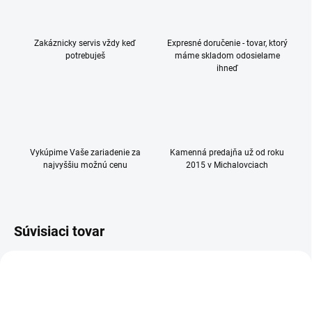
Zakáznicky servis vždy keď
Expresné doručenie - tovar, ktorý
potrebuješ
máme skladom odosielame
ihneď
Vykúpime Vaše zariadenie za
Kamenná predajňa už od roku
najvyššiu možnú cenu
2015 v Michalovciach
Súvisiaci tovar