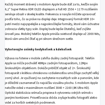
Každý moment strávený s mobilom Apple bude stáť za to, keďže svojím
6,1" Super Retina XDR OLED displejom a Full HD 2556 × 1179 rozlíšením
servíruje obsah v skvelej kvalite. Frekvenciu si navyše môžete upravovať
podľa toho, čo sa práve na displeji deje. Integrovaný formát HDR 10+
patrí medzi najvyspelejšie a najpokročilejšie formáty, ktoré vám úchvatne
zobrazia všetky typy scén. Displej bude lepšie čitateľný, keď zvýšite
úroveň jasu. Mobilný telefón Apple prináša svietivosť displeje až 2000 Nits,
ktorá vám umožní čítať aj pri silnom slnečnom svetle.
Vyhotovujte snímky kedykoľvek a kdekoľvek
Výbava na fotenie v mobile zahŕňa duálny zadný fotoaparát. Telefón
Apple sa môže pochváliť 48Mpx zadným fotoaparátom, 12Mpx
širokouhlým objektívom. Dokáže priblížiť objekt až 2×. Širokouhlý
fotoaparát s krátkou ohniskovou vzdialenosťou umožňuje zachytiť veľký
zorný uhol. Je využívaný na zachytenie rozsiahlych scén a panorám, kde
je dôležité zaznamenať čo najväčšiu vizuálnu plochu. S mobilom Apple
natočíte videá v maximálnom rozlíšení 3840 × 2160 (4K Ultra HD).
Optická stabilizácia snímača prispieva k vytvoreniu ostrých snímok s
jasnými kontúrami. Prisvetľovacia dióda zvyšuje kvalitu fotografií alebo
videí za horších svetelných podmienok.