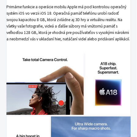
Primárne funkcie a operácie mobilu Apple má pod kontrolou operačný
systém iOS vo verzii iOS 18. Operačná pamäť telefónu urobí radosť
svojou kapacitou 8 GB, ktorá zvládne aj 3D hry a virtuálnu realitu. Na
všetky vaše fotografie, videá a ďalšie súbory má vnútornú pamäť s
veľkosťou 128 GB, ktorá je vhodná pre používateľov s vysokými nárokmi
a neobmedzí vás v ukladaní hier, natáčaní videí alebo pridávaní aplikácií.