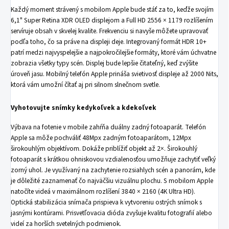
Každý moment strávený s mobilom Apple bude stáť za to, keďže svojím
6,1" Super Retina XDR OLED displejom a Full HD 2556 × 1179 rozlíšením
servíruje obsah v skvelej kvalite. Frekvenciu si navyše môžete upravovať
podľa toho, čo sa práve na displeji deje. Integrovaný formát HDR 10+
patrí medzi najvyspelejšie a najpokročilejšie formáty, ktoré vám úchvatne
zobrazia všetky typy scén. Displej bude lepšie čitateľný, keď zvýšite
úroveň jasu. Mobilný telefón Apple prináša svietivosť displeje až 2000 Nits,
ktorá vám umožní čítať aj pri silnom slnečnom svetle.
Vyhotovujte snímky kedykoľvek a kdekoľvek
Výbava na fotenie v mobile zahŕňa duálny zadný fotoaparát. Telefón
Apple sa môže pochváliť 48Mpx zadným fotoaparátom, 12Mpx
širokouhlým objektívom. Dokáže priblížiť objekt až 2×. Širokouhlý
fotoaparát s krátkou ohniskovou vzdialenosťou umožňuje zachytiť veľký
zorný uhol. Je využívaný na zachytenie rozsiahlych scén a panorám, kde
je dôležité zaznamenať čo najväčšiu vizuálnu plochu. S mobilom Apple
natočíte videá v maximálnom rozlíšení 3840 × 2160 (4K Ultra HD).
Optická stabilizácia snímača prispieva k vytvoreniu ostrých snímok s
jasnými kontúrami. Prisvetľovacia dióda zvyšuje kvalitu fotografií alebo
videí za horších svetelných podmienok.