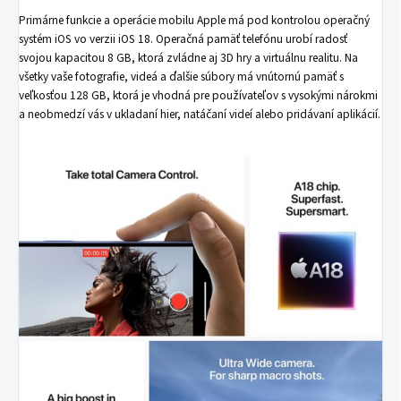
Primárne funkcie a operácie mobilu Apple má pod kontrolou operačný
systém iOS vo verzii iOS 18. Operačná pamäť telefónu urobí radosť
svojou kapacitou 8 GB, ktorá zvládne aj 3D hry a virtuálnu realitu. Na
všetky vaše fotografie, videá a ďalšie súbory má vnútornú pamäť s
veľkosťou 128 GB, ktorá je vhodná pre používateľov s vysokými nárokmi
a neobmedzí vás v ukladaní hier, natáčaní videí alebo pridávaní aplikácií.