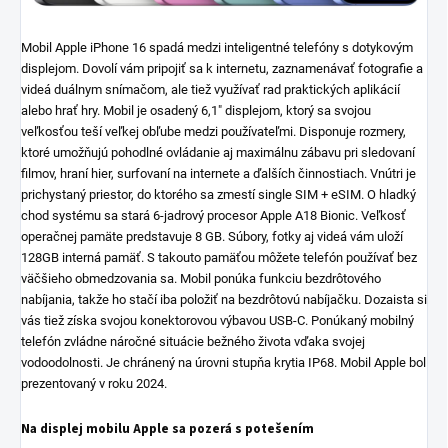
Mobil Apple iPhone 16 spadá medzi inteligentné telefóny s dotykovým
displejom. Dovolí vám pripojiť sa k internetu, zaznamenávať fotografie a
videá duálnym snímačom, ale tiež využívať rad praktických aplikácií
alebo hrať hry. Mobil je osadený 6,1" displejom, ktorý sa svojou
veľkosťou teší veľkej obľube medzi používateľmi. Disponuje rozmery,
ktoré umožňujú pohodlné ovládanie aj maximálnu zábavu pri sledovaní
filmov, hraní hier, surfovaní na internete a ďalších činnostiach. Vnútri je
prichystaný priestor, do ktorého sa zmestí single SIM + eSIM. O hladký
chod systému sa stará 6-jadrový procesor Apple A18 Bionic. Veľkosť
operačnej pamäte predstavuje 8 GB. Súbory, fotky aj videá vám uloží
128GB interná pamäť. S takouto pamäťou môžete telefón používať bez
väčšieho obmedzovania sa. Mobil ponúka funkciu bezdrôtového
nabíjania, takže ho stačí iba položiť na bezdrôtovú nabíjačku. Dozaista si
vás tiež získa svojou konektorovou výbavou USB-C. Ponúkaný mobilný
telefón zvládne náročné situácie bežného života vďaka svojej
vodoodolnosti. Je chránený na úrovni stupňa krytia IP68. Mobil Apple bol
prezentovaný v roku 2024.
Na displej mobilu Apple sa pozerá s potešením