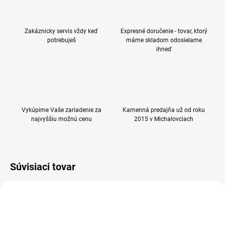
Zakáznicky servis vždy keď
Expresné doručenie - tovar, ktorý
potrebuješ
máme skladom odosielame
ihneď
Vykúpime Vaše zariadenie za
Kamenná predajňa už od roku
najvyššiu možnú cenu
2015 v Michalovciach
Súvisiaci tovar