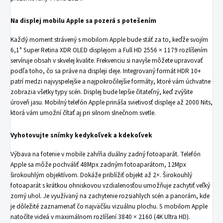
Na displej mobilu Apple sa pozerá s potešením
Každý moment strávený s mobilom Apple bude stáť za to, keďže svojím
6,1" Super Retina XDR OLED displejom a Full HD 2556 × 1179 rozlíšením
servíruje obsah v skvelej kvalite. Frekvenciu si navyše môžete upravovať
podľa toho, čo sa práve na displeji deje. Integrovaný formát HDR 10+
patrí medzi najvyspelejšie a najpokročilejšie formáty, ktoré vám úchvatne
zobrazia všetky typy scén. Displej bude lepšie čitateľný, keď zvýšite
úroveň jasu. Mobilný telefón Apple prináša svietivosť displeje až 2000 Nits,
ktorá vám umožní čítať aj pri silnom slnečnom svetle.
Vyhotovujte snímky kedykoľvek a kdekoľvek
Výbava na fotenie v mobile zahŕňa duálny zadný fotoaparát. Telefón
Apple sa môže pochváliť 48Mpx zadným fotoaparátom, 12Mpx
širokouhlým objektívom. Dokáže priblížiť objekt až 2×. Širokouhlý
fotoaparát s krátkou ohniskovou vzdialenosťou umožňuje zachytiť veľký
zorný uhol. Je využívaný na zachytenie rozsiahlych scén a panorám, kde
je dôležité zaznamenať čo najväčšiu vizuálnu plochu. S mobilom Apple
natočíte videá v maximálnom rozlíšení 3840 × 2160 (4K Ultra HD).