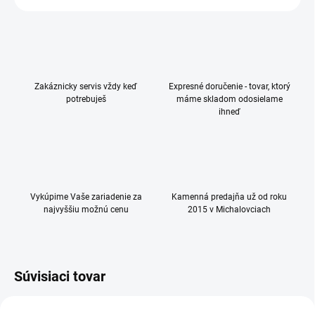
Zakáznicky servis vždy keď
Expresné doručenie - tovar, ktorý
potrebuješ
máme skladom odosielame
ihneď
Vykúpime Vaše zariadenie za
Kamenná predajňa už od roku
najvyššiu možnú cenu
2015 v Michalovciach
Súvisiaci tovar