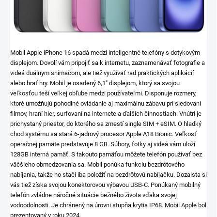
Mobil Apple iPhone 16 spadá medzi inteligentné telefóny s dotykovým
displejom. Dovolí vám pripojiť sa k internetu, zaznamenávať fotografie a
videá duálnym snímačom, ale tiež využívať rad praktických aplikácií
alebo hrať hry. Mobil je osadený 6,1" displejom, ktorý sa svojou
veľkosťou teší veľkej obľube medzi používateľmi. Disponuje rozmery,
ktoré umožňujú pohodlné ovládanie aj maximálnu zábavu pri sledovaní
filmov, hraní hier, surfovaní na internete a ďalších činnostiach. Vnútri je
prichystaný priestor, do ktorého sa zmestí single SIM + eSIM. O hladký
chod systému sa stará 6-jadrový procesor Apple A18 Bionic. Veľkosť
operačnej pamäte predstavuje 8 GB. Súbory, fotky aj videá vám uloží
128GB interná pamäť. S takouto pamäťou môžete telefón používať bez
väčšieho obmedzovania sa. Mobil ponúka funkciu bezdrôtového
nabíjania, takže ho stačí iba položiť na bezdrôtovú nabíjačku. Dozaista si
vás tiež získa svojou konektorovou výbavou USB-C. Ponúkaný mobilný
telefón zvládne náročné situácie bežného života vďaka svojej
vodoodolnosti. Je chránený na úrovni stupňa krytia IP68. Mobil Apple bol
prezentovaný v roku 2024.