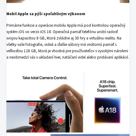
Mobil Apple sa pýši spoľahlivým výkonom
Primárne funkcie a operácie mobilu Apple má pod kontrolou operačný
systém iOS vo verzii iOS 18. Operačná pamäť telefónu urobí radosť
svojou kapacitou 8 GB, ktorá zvládne aj 3D hry a virtuálnu realitu. Na
všetky vaše fotografie, videá a ďalšie súbory má vnútornú pamäť s
veľkosťou 128 GB, ktorá je vhodná pre používateľov s vysokými nárokmi
a neobmedzí vás v ukladaní hier, natáčaní videí alebo pridávaní aplikácií.