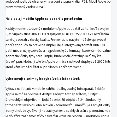
vodoodolnosti. Je chránený na úrovni stupňa krytia IP68. Mobil Apple bol
prezentovaný v roku 2024.
Na displej mobilu Apple sa pozerá s potešením
Každý moment strávený s mobilom Apple bude stáť za to, keďže svojím
6,7" Super Retina XDR OLED displejom a Full HD 2556 × 1179 rozlíšením
servíruje obsah v skvelej kvalite. Frekvenciu si navyše môžete upravovať
podľa toho, čo sa práve na displeji deje. Integrovaný formát HDR 10+
patrí medzi najvyspelejšie a najpokročilejšie formáty, ktoré vám úchvatne
zobrazia všetky typy scén. Displej bude lepšie čitateľný, keď zvýšite
úroveň jasu. Mobilný telefón Apple prináša svietivosť displeje až 2000 Nits,
ktorá vám umožní čítať aj pri silnom slnečnom svetle.
Vyhotovujte snímky kedykoľvek a kdekoľvek
Výbava na fotenie v mobile zahŕňa duálny zadný fotoaparát. Telefón
Apple sa môže pochváliť 48Mpx zadným fotoaparátom, 12Mpx
širokouhlým objektívom. Dokáže priblížiť objekt až 2×. Širokouhlý
fotoaparát s krátkou ohniskovou vzdialenosťou umožňuje zachytiť veľký
zorný uhol. Je využívaný na zachytenie rozsiahlych scén a panorám, kde
je dôležité zaznamenať čo najväčšiu vizuálnu plochu. S mobilom Apple