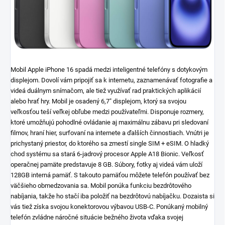
Mobil Apple iPhone 16 spadá medzi inteligentné telefóny s dotykovým
displejom. Dovolí vám pripojiť sa k internetu, zaznamenávať fotografie a
videá duálnym snímačom, ale tiež využívať rad praktických aplikácií
alebo hrať hry. Mobil je osadený 6,7" displejom, ktorý sa svojou
veľkosťou teší veľkej obľube medzi používateľmi. Disponuje rozmery,
ktoré umožňujú pohodlné ovládanie aj maximálnu zábavu pri sledovaní
filmov, hraní hier, surfovaní na internete a ďalších činnostiach. Vnútri je
prichystaný priestor, do ktorého sa zmestí single SIM + eSIM. O hladký
chod systému sa stará 6-jadrový procesor Apple A18 Bionic. Veľkosť
operačnej pamäte predstavuje 8 GB. Súbory, fotky aj videá vám uloží
128GB interná pamäť. S takouto pamäťou môžete telefón používať bez
väčšieho obmedzovania sa. Mobil ponúka funkciu bezdrôtového
nabíjania, takže ho stačí iba položiť na bezdrôtovú nabíjačku. Dozaista si
vás tiež získa svojou konektorovou výbavou USB-C. Ponúkaný mobilný
telefón zvládne náročné situácie bežného života vďaka svojej