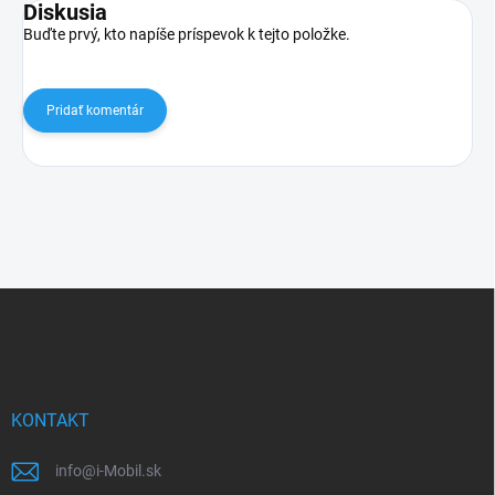
Diskusia
Buďte prvý, kto napíše príspevok k tejto položke.
Pridať komentár
Z
á
p
ä
t
i
KONTAKT
e
info
@
i-Mobil.sk