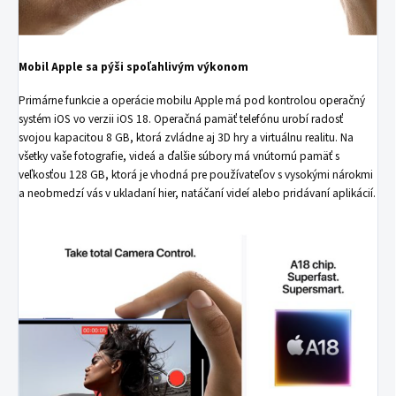
Mobil Apple sa pýši spoľahlivým výkonom
Primárne funkcie a operácie mobilu Apple má pod kontrolou operačný
systém iOS vo verzii iOS 18. Operačná pamäť telefónu urobí radosť
svojou kapacitou 8 GB, ktorá zvládne aj 3D hry a virtuálnu realitu. Na
všetky vaše fotografie, videá a ďalšie súbory má vnútornú pamäť s
veľkosťou 128 GB, ktorá je vhodná pre používateľov s vysokými nárokmi
a neobmedzí vás v ukladaní hier, natáčaní videí alebo pridávaní aplikácií.