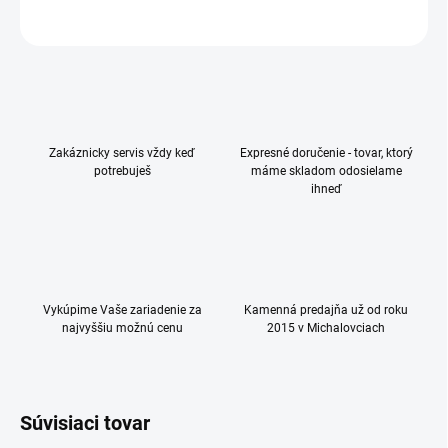
OPÝTAŤ SA
Zakáznicky servis vždy keď
Expresné doručenie - tovar, ktorý
potrebuješ
máme skladom odosielame
ihneď
Vykúpime Vaše zariadenie za
Kamenná predajňa už od roku
najvyššiu možnú cenu
2015 v Michalovciach
Súvisiaci tovar