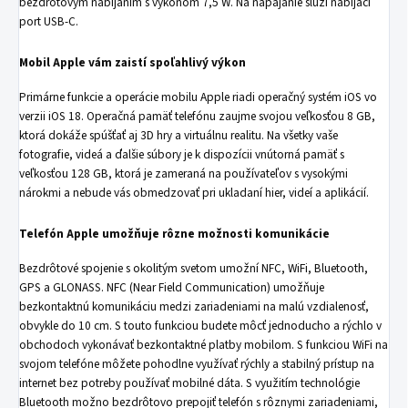
bezdrôtovým nabíjaním s výkonom 7,5 W. Na napájanie slúži nabíjací
port USB-C.
Mobil Apple vám zaistí spoľahlivý výkon
Primárne funkcie a operácie mobilu Apple riadi operačný systém iOS vo
verzii iOS 18. Operačná pamäť telefónu zaujme svojou veľkosťou 8 GB,
ktorá dokáže spúšťať aj 3D hry a virtuálnu realitu. Na všetky vaše
fotografie, videá a ďalšie súbory je k dispozícii vnútorná pamäť s
veľkosťou 128 GB, ktorá je zameraná na používateľov s vysokými
nárokmi a nebude vás obmedzovať pri ukladaní hier, videí a aplikácií.
Telefón Apple umožňuje rôzne možnosti komunikácie
Bezdrôtové spojenie s okolitým svetom umožní NFC, WiFi, Bluetooth,
GPS a GLONASS. NFC (Near Field Communication) umožňuje
bezkontaktnú komunikáciu medzi zariadeniami na malú vzdialenosť,
obvykle do 10 cm. S touto funkciou budete môcť jednoducho a rýchlo v
obchodoch vykonávať bezkontaktné platby mobilom. S funkciou WiFi na
svojom telefóne môžete pohodlne využívať rýchly a stabilný prístup na
internet bez potreby používať mobilné dáta. S využitím technológie
Bluetooth možno bezdrôtovo prepojiť telefón s rôznymi zariadeniami,