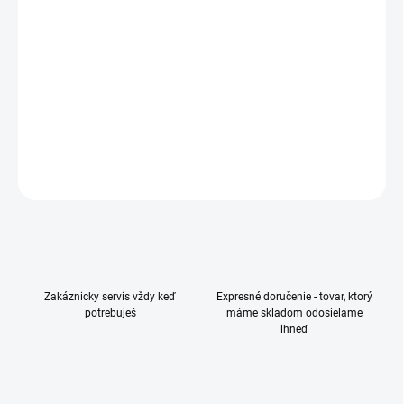
−
+
Pridať do košíka
Smartfón, 6,1", OLED displej, Full HD+, 2532x1170 px, Procesor: Apple,
A18, 6 jadrový, Kapacita: 128 GB, Dual SIM, Single SIM + eSIM, Hlavný
fotoaparát: 48 Mpx, 5G, NFC, Odomykanie tvárou, Konektor: USB-C
DETAILNÉ INFORMÁCIE
OPÝTAŤ SA
Zakáznicky servis vždy keď
Expresné doručenie - tovar, ktorý
potrebuješ
máme skladom odosielame
ihneď