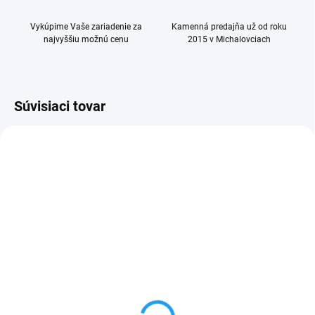
Vykúpime Vaše zariadenie za
Kamenná predajňa už od roku
najvyššiu možnú cenu
2015 v Michalovciach
Súvisiaci tovar
SKLADOM
SKLADOM
(>5 KS)
Matný čierny kryt pre
Ochranné sklo
iPhone 16
keramické pre iPhone 16
€10
€15