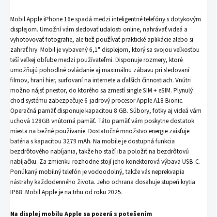
Mobil Apple iPhone 16e spadá medzi inteligentné telefóny s dotykovým
displejom. Umožní vám sledovať udalosti online, nahrávať videá a
vyhotovovať fotografie, ale tiež používať praktické aplikácie alebo si
zahrať hry. Mobil je vybavený 6,1" displejom, ktorý sa svojou veľkosťou
teší veľkej obľube medzi používateľmi. Disponuje rozmery, ktoré
umožňujú pohodlné ovládanie aj maximálnu zábavu pri sledovaní
filmov, hraní hier, surfovaní na internete a ďalších činnostiach. Vnútri
možno nájsť priestor, do ktorého sa zmestí single SIM + eSIM. Plynulý
chod systému zabezpečuje 6-jadrový procesor Apple A18 Bionic.
Operačná pamäť disponuje kapacitou 8 GB. Súbory, fotky aj videá vám
uchová 128GB vnútorná pamäť. Táto pamäť vám poskytne dostatok
miesta na bežné používanie. Dostatočné množstvo energie zaisťuje
batéria s kapacitou 3279 mAh. Na mobile je dostupná funkcia
bezdrôtového nabíjania, takže ho stačí iba položiť na bezdrôtovú
nabíjačku. Za zmienku rozhodne stojí jeho konektorová výbava USB-C.
Ponúkaný mobilný telefón je vodoodolný, takže vás neprekvapia
nástrahy každodenného života. Jeho ochrana dosahuje stupeň krytia
IP68. Mobil Apple je na trhu od roku 2025.
Na displej mobilu Apple sa pozerá s potešením