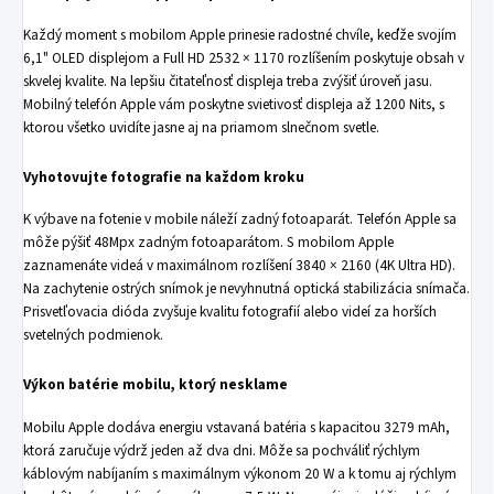
Každý moment s mobilom Apple prinesie radostné chvíle, keďže svojím
6,1" OLED displejom a Full HD 2532 × 1170 rozlíšením poskytuje obsah v
skvelej kvalite. Na lepšiu čitateľnosť displeja treba zvýšiť úroveň jasu.
Mobilný telefón Apple vám poskytne svietivosť displeja až 1200 Nits, s
ktorou všetko uvidíte jasne aj na priamom slnečnom svetle.
Vyhotovujte fotografie na každom kroku
K výbave na fotenie v mobile náleží zadný fotoaparát. Telefón Apple sa
môže pýšiť 48Mpx zadným fotoaparátom. S mobilom Apple
zaznamenáte videá v maximálnom rozlíšení 3840 × 2160 (4K Ultra HD).
Na zachytenie ostrých snímok je nevyhnutná optická stabilizácia snímača.
Prisvetľovacia dióda zvyšuje kvalitu fotografií alebo videí za horších
svetelných podmienok.
Výkon batérie mobilu, ktorý nesklame
Mobilu Apple dodáva energiu vstavaná batéria s kapacitou 3279 mAh,
ktorá zaručuje výdrž jeden až dva dni. Môže sa pochváliť rýchlym
káblovým nabíjaním s maximálnym výkonom 20 W a k tomu aj rýchlym