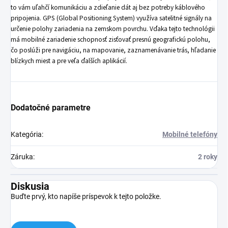
to vám uľahčí komunikáciu a zdieľanie dát aj bez potreby káblového
pripojenia. GPS (Global Positioning System) využíva satelitné signály na
určenie polohy zariadenia na zemskom povrchu. Vďaka tejto technológii
má mobilné zariadenie schopnosť zisťovať presnú geografickú polohu,
čo poslúži pre navigáciu, na mapovanie, zaznamenávanie trás, hľadanie
blízkych miest a pre veľa ďalších aplikácií.
Dodatočné parametre
Kategória
:
Mobilné telefóny
Záruka
:
2 roky
Diskusia
Buďte prvý, kto napíše príspevok k tejto položke.