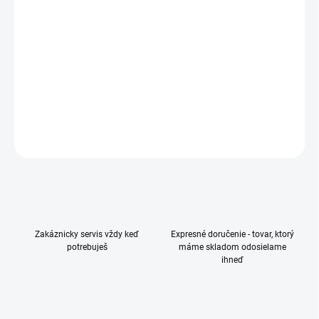
−
+
Pridať do košíka
Smartfón, 6,1", OLED displej, Full HD+, 2532x1170 px, Procesor: Apple,
A18, 6 jadrový, Kapacita: 256 GB, Dual SIM, Single SIM + eSIM, Hlavný
fotoaparát: 48 Mpx, 5G, NFC, Odomykanie tvárou, Konektor: USB-C
DETAILNÉ INFORMÁCIE
OPÝTAŤ SA
Zakáznicky servis vždy keď
Expresné doručenie - tovar, ktorý
potrebuješ
máme skladom odosielame
ihneď