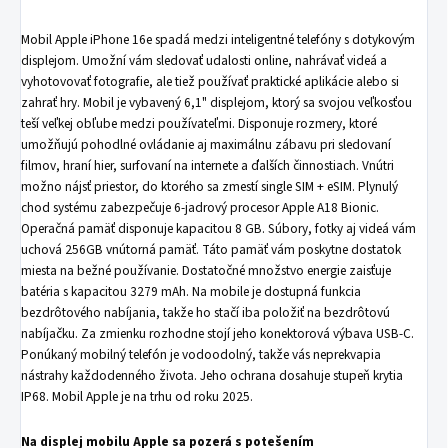
Mobil Apple iPhone 16e spadá medzi inteligentné telefóny s dotykovým
displejom. Umožní vám sledovať udalosti online, nahrávať videá a
vyhotovovať fotografie, ale tiež používať praktické aplikácie alebo si
zahrať hry. Mobil je vybavený 6,1" displejom, ktorý sa svojou veľkosťou
teší veľkej obľube medzi používateľmi. Disponuje rozmery, ktoré
umožňujú pohodlné ovládanie aj maximálnu zábavu pri sledovaní
filmov, hraní hier, surfovaní na internete a ďalších činnostiach. Vnútri
možno nájsť priestor, do ktorého sa zmestí single SIM + eSIM. Plynulý
chod systému zabezpečuje 6-jadrový procesor Apple A18 Bionic.
Operačná pamäť disponuje kapacitou 8 GB. Súbory, fotky aj videá vám
uchová 256GB vnútorná pamäť. Táto pamäť vám poskytne dostatok
miesta na bežné používanie. Dostatočné množstvo energie zaisťuje
batéria s kapacitou 3279 mAh. Na mobile je dostupná funkcia
bezdrôtového nabíjania, takže ho stačí iba položiť na bezdrôtovú
nabíjačku. Za zmienku rozhodne stojí jeho konektorová výbava USB-C.
Ponúkaný mobilný telefón je vodoodolný, takže vás neprekvapia
nástrahy každodenného života. Jeho ochrana dosahuje stupeň krytia
IP68. Mobil Apple je na trhu od roku 2025.
Na displej mobilu Apple sa pozerá s potešením