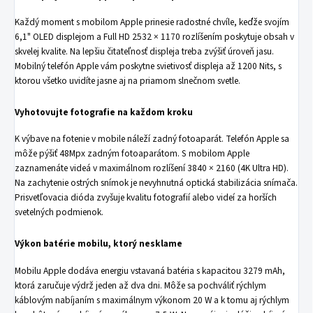
Každý moment s mobilom Apple prinesie radostné chvíle, keďže svojím
6,1" OLED displejom a Full HD 2532 × 1170 rozlíšením poskytuje obsah v
skvelej kvalite. Na lepšiu čitateľnosť displeja treba zvýšiť úroveň jasu.
Mobilný telefón Apple vám poskytne svietivosť displeja až 1200 Nits, s
ktorou všetko uvidíte jasne aj na priamom slnečnom svetle.
Vyhotovujte fotografie na každom kroku
K výbave na fotenie v mobile náleží zadný fotoaparát. Telefón Apple sa
môže pýšiť 48Mpx zadným fotoaparátom. S mobilom Apple
zaznamenáte videá v maximálnom rozlíšení 3840 × 2160 (4K Ultra HD).
Na zachytenie ostrých snímok je nevyhnutná optická stabilizácia snímača.
Prisvetľovacia dióda zvyšuje kvalitu fotografií alebo videí za horších
svetelných podmienok.
Výkon batérie mobilu, ktorý nesklame
Mobilu Apple dodáva energiu vstavaná batéria s kapacitou 3279 mAh,
ktorá zaručuje výdrž jeden až dva dni. Môže sa pochváliť rýchlym
káblovým nabíjaním s maximálnym výkonom 20 W a k tomu aj rýchlym