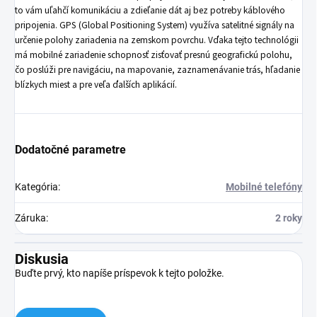
to vám uľahčí komunikáciu a zdieľanie dát aj bez potreby káblového
pripojenia. GPS (Global Positioning System) využíva satelitné signály na
určenie polohy zariadenia na zemskom povrchu. Vďaka tejto technológii
má mobilné zariadenie schopnosť zisťovať presnú geografickú polohu,
čo poslúži pre navigáciu, na mapovanie, zaznamenávanie trás, hľadanie
blízkych miest a pre veľa ďalších aplikácií.
Dodatočné parametre
Kategória
:
Mobilné telefóny
Záruka
:
2 roky
Diskusia
Buďte prvý, kto napíše príspevok k tejto položke.