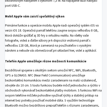
bezdrôtovým nabíjaním s výkonom 7,5 W. Na napájanie slúži nabíjací
port USB-C.
Mobil Apple vám zaistí spoľahlivý výkon
Primárne funkcie a operácie mobilu Apple riadi operačný systém iOS vo
verzii iOS 18. Operačná pamäť telefónu zaujme svojou veľkosťou 8 GB,
ktorá dokáže spúšťať aj 3D hry a virtuálnu realitu. Na všetky vaše
fotografie, videá a ďalšie súbory je k dispozícii vnútorná pamäť s
veľkosťou 128 GB, ktorá je zameraná na používateľov s vysokými
nárokmi a nebude vás obmedzovať pri ukladaní hier, videí a aplikácií.
Telefón Apple umožňuje rôzne možnosti komunikácie
Bezdrôtové spojenie s okolitým svetom umožní NFC, WiFi, Bluetooth,
GPS a GLONASS. NFC (Near Field Communication) umožňuje
bezkontaktnú komunikáciu medzi zariadeniami na malú vzdialenosť,
obvykle do 10 cm. S touto funkciou budete môcť jednoducho a rýchlo v
obchodoch vykonávať bezkontaktné platby mobilom. S funkciou WiFi na
svojom telefóne môžete pohodlne využívať rýchly a stabilný prístup na
internet bez potreby používať mobilné dáta. S využitím technológie
Bluetooth možno bezdrôtovo prepojiť telefón s rôznymi zariadeniami,