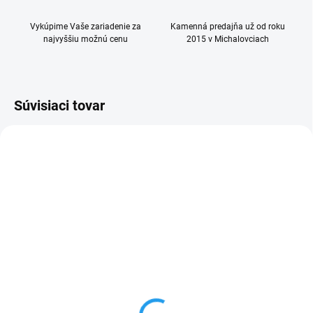
Vykúpime Vaše zariadenie za
Kamenná predajňa už od roku
najvyššiu možnú cenu
2015 v Michalovciach
Súvisiaci tovar
SKLADOM
SKLADOM
(>5 KS)
Matný čierny kryt pre
Ochranné sklo
iPhone 16
keramické pre iPhone 16
€10
€15