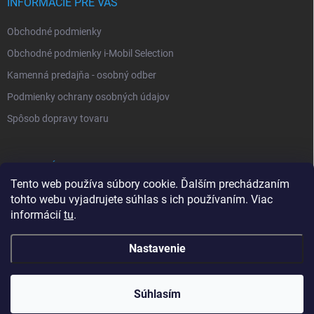
INFORMÁCIE PRE VÁS
Obchodné podmienky
Obchodné podmienky i-Mobil Selection
Kamenná predajňa - osobný odber
Podmienky ochrany osobných údajov
Spôsob dopravy tovaru
VYHĽADÁVANIE
Tento web používa súbory cookie. Ďalším prechádzaním
tohto webu vyjadrujete súhlas s ich používaním. Viac
Hľadať
informácií
tu
.
Nastavenie
Copyright 2026
i-Mobil.sk
. Všetky práva vyhradené.
Súhlasím
0902 232 678
Vytvoril Shoptet