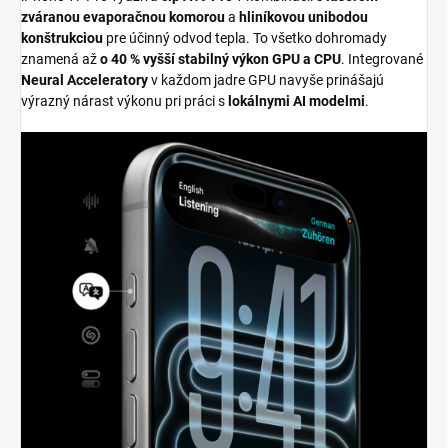
zváranou evaporačnou komorou
a
hliníkovou unibodou
konštrukciou
pre účinný odvod tepla. To všetko dohromady
znamená až
o 40 % vyšší stabilný výkon GPU a CPU
. Integrované
Neural Acceleratory
v každom jadre GPU navyše prinášajú
výrazný nárast výkonu pri práci s
lokálnymi AI modelmi
.