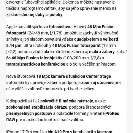
otvorenie ľubovoľnej aplikácie. Dokonca môžete nastavenie
tlačidla naprogramovať tak, aby sa jeho správanie menilo na
základe
dennej doby či polohy
.
Apple nasadil špičkovú
fotosústavu
. Hlavný
48 Mpx Fusion
fotoaparát
(24/48 mm, ƒ/1,78) umožňuje zachytiť výnimočné
snímky aj pri slabom osvetlení vďaka
quadpixelom o veľkosti
2,44 μm
. Ultraširokouhlý
48 Mpx Fusion fotoaparát
(13 mm,
ƒ/2,2) potom zvláda okrem širšieho záberu aj
makro zábery
, zatiaľ
čo
48 Mpx Fusion teleobjektív
(100/200 mm, ƒ/2,8) s
tetraprizmatickou konštrukciou
a o 56 % väčším snímačom.
Nová štvorcová
18 Mpx kamera s funkciou Center Stage
automaticky upravuje záber a podporuje
zoom aj otočenie
pre
ešte väčšiu voľnosť kompozície pri tvorbe selfies.
K dispozícii sú tiež
pokročilé filmárske nástroje
, ako je
zdokonalená stabilizácia obrazu
, podpora štandardných
priemyselných postupov
a pokročilé formáty, vrátane
ProRes
RAW
pre maximálnu kontrolu nad kvalitou.
iPhone 17 Pro využíva
čip A19 Pro
v kombinácii s
laserom