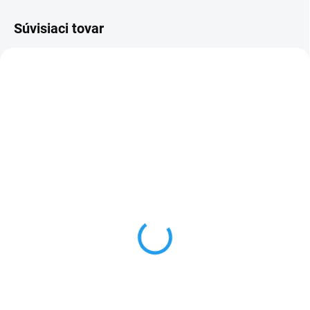
Súvisiaci tovar
NOVINKA
NOVINKA
SKLADOM
VYPREDANÉ
(4 KS)
Apple audio adaptér
Apple 20W adapter USB-
USB-C na Jack 3,5 mm
C (MHJE3ZM/A)
biely (Bulk)
€17,90
€16,90
Do košíka
Do košíka
Sieťový adaptér USB-C
Redukcia Apple z USB-C na Jack
kompatibilný s akýmkoľvek
3,5mm (dľžka káblu je 4,5cm a