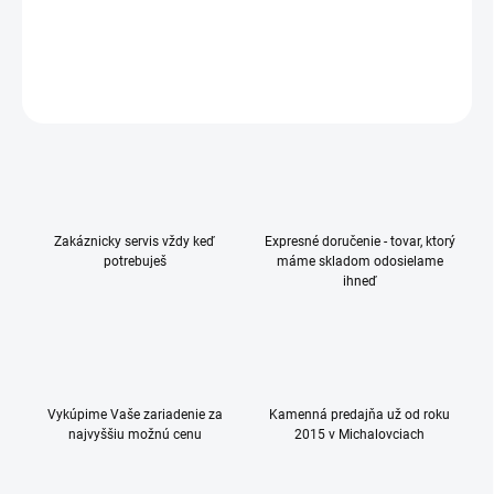
DETAILNÉ INFORMÁCIE
OPÝTAŤ SA
Zakáznicky servis vždy keď
Expresné doručenie - tovar, ktorý
potrebuješ
máme skladom odosielame
ihneď
Vykúpime Vaše zariadenie za
Kamenná predajňa už od roku
najvyššiu možnú cenu
2015 v Michalovciach