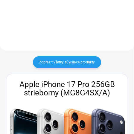
zariadením s USB-C napájaním
celková dľžka je 8cm)
Zobraziť všetky súvisiace produkty
Apple iPhone 17 Pro 256GB
strieborny (MG8G4SX/A)