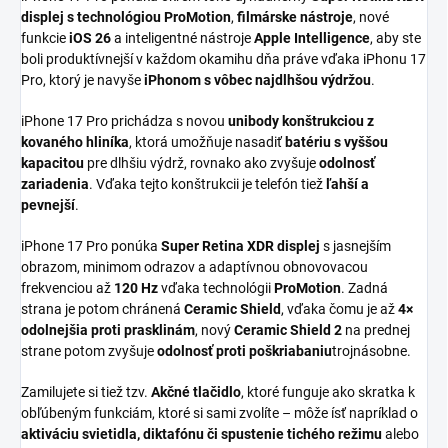
displej s technológiou ProMotion
,
filmárske nástroje
, nové
funkcie
iOS 26
a inteligentné nástroje
Apple Intelligence
, aby ste
boli produktívnejší v každom okamihu dňa práve vďaka iPhonu 17
Pro, ktorý je navyše
iPhonom s vôbec najdlhšou výdržou
.
iPhone 17 Pro prichádza s novou
unibody konštrukciou z
kovaného hliníka
, ktorá umožňuje nasadiť
batériu s vyššou
kapacitou
pre dlhšiu výdrž, rovnako ako zvyšuje
odolnosť
zariadenia
. Vďaka tejto konštrukcii je telefón tiež
ľahší a
pevnejší
.
iPhone 17 Pro ponúka
Super Retina XDR displej
s jasnejším
obrazom, minimom odrazov a adaptívnou obnovovacou
frekvenciou až
120 Hz
vďaka technológii
ProMotion
. Zadná
strana je potom chránená
Ceramic Shield
, vďaka čomu je až
4×
odolnejšia proti prasklinám
, nový
Ceramic Shield 2
na prednej
strane potom zvyšuje
odolnosť proti poškriabaniu
trojnásobne.
Zamilujete si tiež tzv.
Akčné tlačidlo
, ktoré funguje ako skratka k
obľúbeným funkciám, ktoré si sami zvolíte – môže ísť napríklad o
aktiváciu svietidla, diktafónu či spustenie tichého režimu
alebo