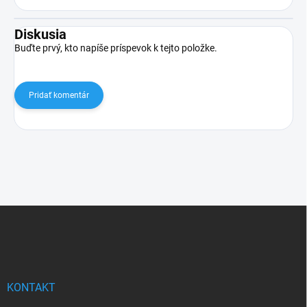
Diskusia
Buďte prvý, kto napíše príspevok k tejto položke.
Pridať komentár
Z
á
p
ä
t
i
KONTAKT
e