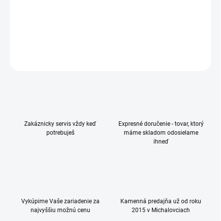
Ochranný kryt pre Apple iPhone 17 Pro s Magsafe
DETAILNÉ INFORMÁCIE
OPÝTAŤ SA
Zakáznicky servis vždy keď
Expresné doručenie - tovar, ktorý
potrebuješ
máme skladom odosielame
ihneď
Vykúpime Vaše zariadenie za
Kamenná predajňa už od roku
najvyššiu možnú cenu
2015 v Michalovciach