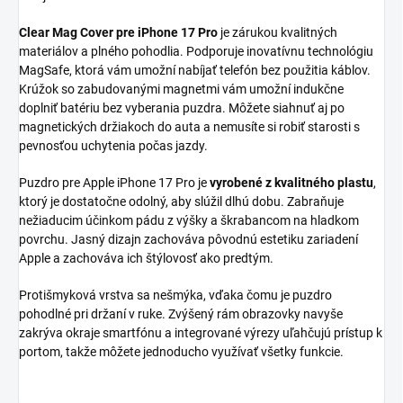
Clear Mag Cover pre iPhone 17 Pro
je zárukou kvalitných
materiálov a plného pohodlia. Podporuje inovatívnu technológiu
MagSafe, ktorá vám umožní nabíjať telefón bez použitia káblov.
Krúžok so zabudovanými magnetmi vám umožní indukčne
doplniť batériu bez vyberania puzdra. Môžete siahnuť aj po
magnetických držiakoch do auta a nemusíte si robiť starosti s
pevnosťou uchytenia počas jazdy.
Puzdro pre Apple iPhone 17 Pro je
vyrobené z kvalitného plastu
,
ktorý je dostatočne odolný, aby slúžil dlhú dobu. Zabraňuje
nežiaducim účinkom pádu z výšky a škrabancom na hladkom
povrchu. Jasný dizajn zachováva pôvodnú estetiku zariadení
Apple a zachováva ich štýlovosť ako predtým.
Protišmyková vrstva sa nešmýka, vďaka čomu je puzdro
pohodlné pri držaní v ruke. Zvýšený rám obrazovky navyše
zakrýva okraje smartfónu a integrované výrezy uľahčujú prístup k
portom, takže môžete jednoducho využívať všetky funkcie.