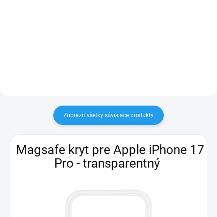
Ochranné sklo na celú plochu
iPhone 17 Pro, vďaka
smartfón • 6,3″ uhlopriečka •
nanesenému lepidlu na celej
OLED displej • 2868 × 1320 px •
ploche dokonalé drží
obnovovacia frekvencia 120 Hz •
procesor Apple A19 Pro (6-
jadrový) • interná pamäť 256 GB •
zadný fotoaparát 48...
Zobraziť všetky súvisiace produkty
Magsafe kryt pre Apple iPhone 17
Pro - transparentný