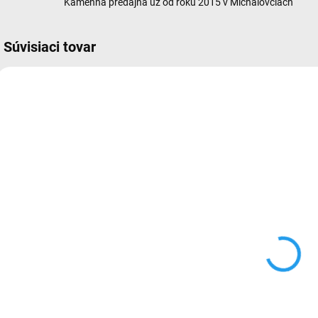
Kamenná predajňa už od roku 2015 v Michalovciach
Súvisiaci tovar
582
581
SKLADOM
SKLADOM
(5 KS)
(>5 KS)
Matný čierny
Ochranné sklo
kryt pre
2,5D Samsung
Samsung
Galaxy S24
Galaxy S24
Ultra
€10
€15
Ultra
Do košíka
Do košíka