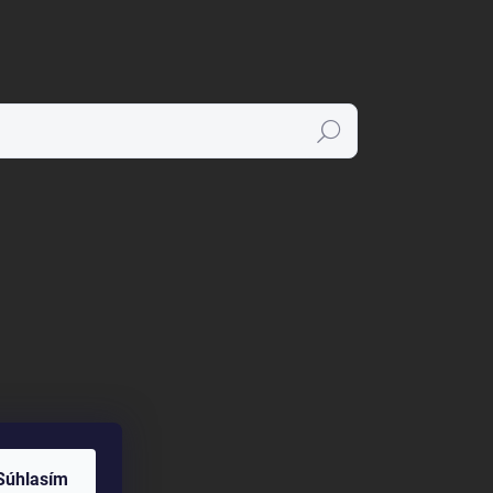
Hľadať
Súhlasím