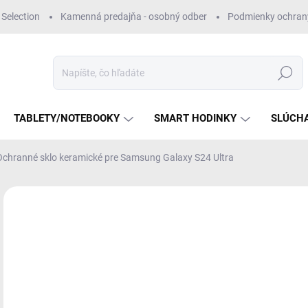
Selection
Kamenná predajňa - osobný odber
Podmienky ochran
Hľadať
TABLETY/NOTEBOOKY
SMART HODINKY
SLÚCH
Ochranné sklo keramické pre Samsung Galaxy S24 Ultra
Neohodnotené
Podrobnosti hodnotenia
€
Jedn
SK
cena