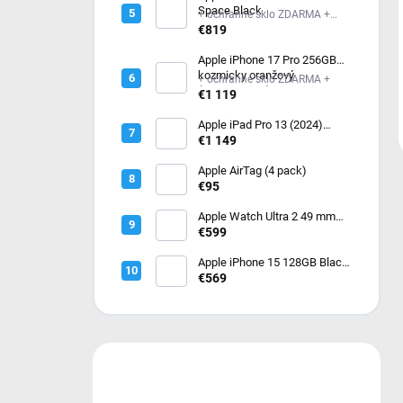
Space Black
+ ochranné sklo ZDARMA +
ochranné sklo ZDARMA
€819
Apple iPhone 17 Pro 256GB
kozmicky oranžový
+ ochranné sklo ZDARMA +
(MG8H4SX/A)
€1 119
Apple iPad Pro 13 (2024)
256GB Wi-Fi Silver
€1 149
MVX33HC/A
Apple AirTag (4 pack)
€95
Apple Watch Ultra 2 49 mm
Čierny titán s tmavo zeleným
€599
alpským ťahom – Medium
MX4R3CS/A
Apple iPhone 15 128GB Black
- čierny
€569