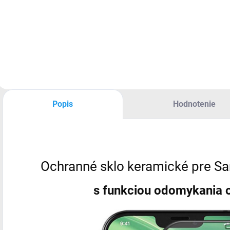
Matný čierny kryt
Ochranné sklo pre
pre Samsung
Samsung Galaxy
Galaxy S24 Ultra
S24 Ultra s
funkciou
odomykania
odtlačkom prsta
Popis
Hodnotenie
Ochranné sklo keramické pre S
s funkciou odomykania 