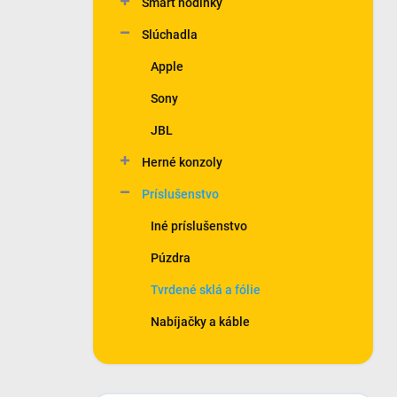
Smart hodinky
e
l
Slúchadla
Apple
Sony
JBL
Herné konzoly
Príslušenstvo
Iné príslušenstvo
Púzdra
Tvrdené sklá a fólie
Nabíjačky a káble