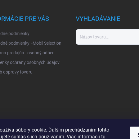
ORMÁCIE PRE VÁS
VYHĽADÁVANIE
dné podmienky
né podmienky i-Mobil Selection
ná predajňa - osobný odber
enky ochrany osobných údajov
b dopravy tovaru
oužíva súbory cookie. Ďalším prechádzaním tohto
jete súhlas s ich používaním. Viac informácií
tu
.