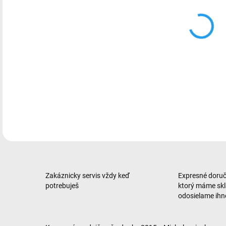
Kera
Ultr
DETA
Zakáznicky servis vždy keď
Expresné doruče
potrebuješ
ktorý máme sk
odosielame ih