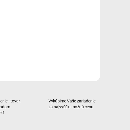
mické, ohybné ochranné sklo pre Samsung Galaxy S24
a s funkciou odomykania odtlačkom prsta
ILNÉ INFORMÁCIE
OPÝTAŤ SA
nie - tovar,
Vykúpime Vaše zariadenie
ladom
za najvyššiu možnú cenu
neď