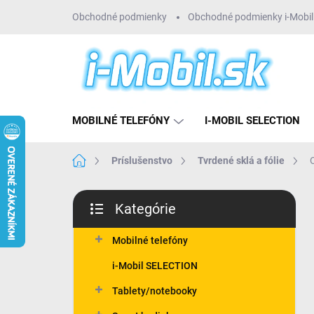
Prejsť
Obchodné podmienky
Obchodné podmienky i-Mobil 
na
obsah
MOBILNÉ TELEFÓNY
I-MOBIL SELECTION
Domov
Príslušenstvo
Tvrdené sklá a fólie
B
Kategórie
o
Preskočiť
č
kategórie
n
Mobilné telefóny
ý
i-Mobil SELECTION
p
a
Tablety/notebooky
n