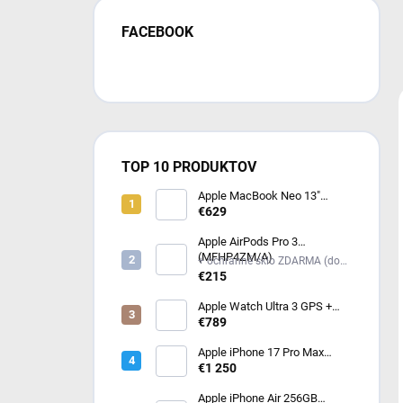
FACEBOOK
TOP 10 PRODUKTOV
Apple MacBook Neo 13"
(2026) Indigo MHFF4SL/A
€629
Apple AirPods Pro 3
(MFHP4ZM/A)
+ ochranné sklo ZDARMA (do
poznámky mi napíš model
€215
iPhonu) +
Apple Watch Ultra 3 GPS +
Cellular 49mm čierny titán -
€789
čierny / uhlový trailový ťah -
M/L (MF1H4QC/A)
Apple iPhone 17 Pro Max
256GB kozmicky oranžový
€1 250
Apple iPhone Air 256GB