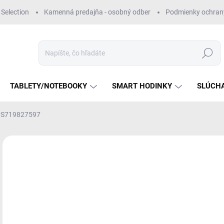
Selection
Kamenná predajňa - osobný odber
Podmienky ochran
Hľadať
TABLETY/NOTEBOOKY
SMART HODINKY
SLÚCH
 PS719827597
Neohodnotené
Podrobnosti hodnotenia
NEROZBALENÝ
€
Jedn
SK
cena