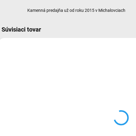
Kamenná predajňa už od roku 2015 v Michalovciach
Súvisiaci tovar
NOVINKA
360
VYPREDANÉ
PlayStation 5
Slim Digital
Edition
€525
Do košíka