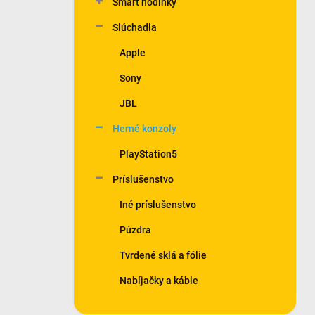
Smart hodinky
e
l
Slúchadla
Apple
Sony
JBL
Herné konzoly
PlayStation5
Príslušenstvo
Iné príslušenstvo
Púzdra
Tvrdené sklá a fólie
Nabíjačky a káble