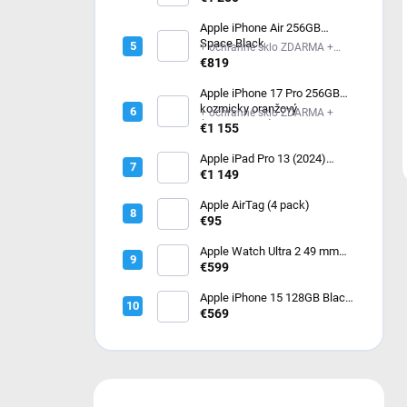
Apple iPhone Air 256GB
Space Black
+ ochranné sklo ZDARMA +
ochranné sklo ZDARMA
€819
Apple iPhone 17 Pro 256GB
kozmicky oranžový
+ ochranné sklo ZDARMA +
(MG8H4SX/A)
€1 155
Apple iPad Pro 13 (2024)
256GB Wi-Fi Silver
€1 149
MVX33HC/A
Apple AirTag (4 pack)
€95
Apple Watch Ultra 2 49 mm
Čierny titán s tmavo zeleným
€599
alpským ťahom – Medium
MX4R3CS/A
Apple iPhone 15 128GB Black
- čierny
€569