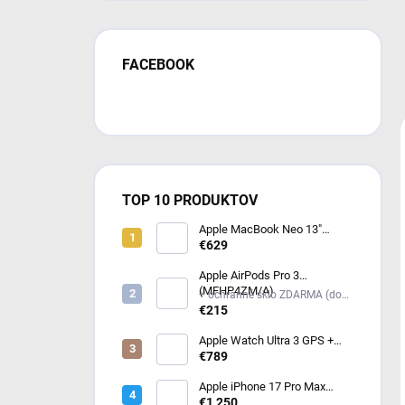
FACEBOOK
TOP 10 PRODUKTOV
Apple MacBook Neo 13"
(2026) Indigo MHFF4SL/A
€629
Apple AirPods Pro 3
(MFHP4ZM/A)
+ ochranné sklo ZDARMA (do
poznámky mi napíš model
€215
iPhonu) +
Apple Watch Ultra 3 GPS +
Cellular 49mm čierny titán -
€789
čierny / uhlový trailový ťah -
M/L (MF1H4QC/A)
Apple iPhone 17 Pro Max
256GB kozmicky oranžový
€1 250