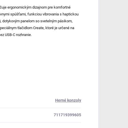
ačuje ergonomickým dizajnom pre komfortné
ívnymi spúšťami, funkciou vibrovania s haptickou
i, dotykovým panelom so svetelným pásikom,
eciálnym tlačidlom Create, ktoré je určené na
cez USB-C rozhranie.
Herné konzoly
711719399605