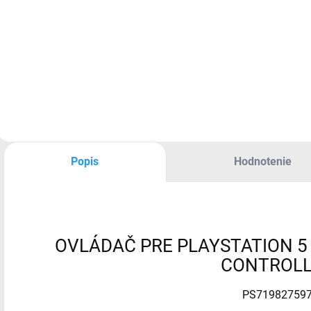
Herná konzola,
Platforma: PS5,
Farba: biela,
Kapacita: 1000 GB,
Optická mechanika:
bez mechaniky",
Operačná pamäť
RAM: 16 GB, Typ
vnútornej pamäte:
Popis
Hodnotenie
GDDR6, Wi-Fi,
Počet
gamepadov...
OVLÁDAČ PRE PLAYSTATION 5
CONTROLL
PS71982759