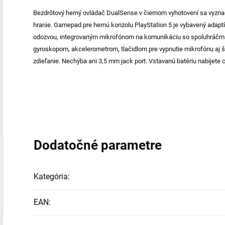
Bezdrôtový herný ovládač DualSense v čiernom vyhotovení sa vyzn
hranie. Gamepad pre hernú konzolu PlayStation 5 je vybavený adapt
odozvou, integrovaným mikrofónom na komunikáciu so spoluhráčm
gyroskopom, akcelerometrom, tlačidlom pre vypnutie mikrofónu aj šp
zdieľanie. Nechýba ani 3,5 mm jack port. Vstavanú batériu nabijete 
Dodatočné parametre
Kategória
:
EAN
: