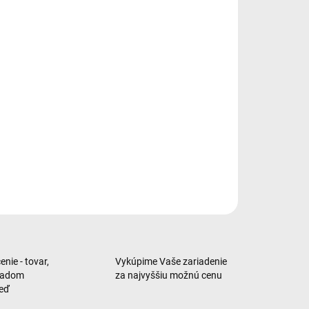
−
+
Pridať do košíka
ý ovládač, Pre zariadenia: PS5, Vibračná odozva, Farba:
na, Hmotnosť: 280 g
ILNÉ INFORMÁCIE
OPÝTAŤ SA
nie - tovar,
Vykúpime Vaše zariadenie
ladom
za najvyššiu možnú cenu
neď