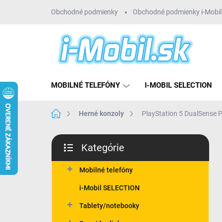
Prejsť
Obchodné podmienky
Obchodné podmienky i-Mobil 
na
obsah
MOBILNÉ TELEFÓNY
I-MOBIL SELECTION
Domov
Herné konzoly
PlayStation 5 DualSense
B
Kategórie
o
Preskočiť
č
kategórie
n
Mobilné telefóny
ý
i-Mobil SELECTION
p
a
Tablety/notebooky
n