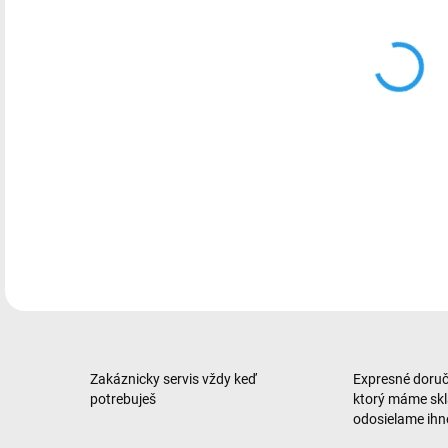
Hern
čier
DETA
Zakáznicky servis vždy keď
Expresné doruče
potrebuješ
ktorý máme sk
odosielame ih