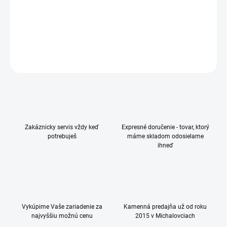
Ultratenký ochranný kryt pre Apple iPhone 14.
DETAILNÉ INFORMÁCIE
OPÝTAŤ SA
Zakáznicky servis vždy keď
Expresné doručenie - tovar, ktorý
potrebuješ
máme skladom odosielame
ihneď
Vykúpime Vaše zariadenie za
Kamenná predajňa už od roku
najvyššiu možnú cenu
2015 v Michalovciach