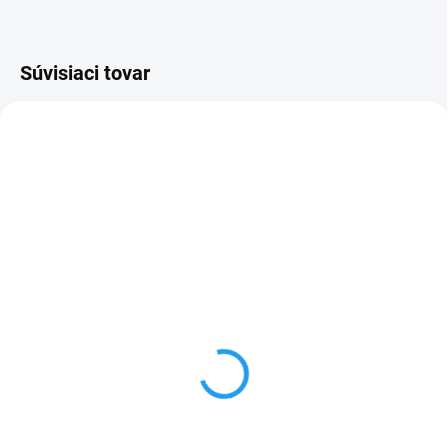
Súvisiaci tovar
TIP
TIP
OBĽÚBENÝ
NEROZBALENÝ
NEROZBALENÝ
MOMENTÁLNE NEDOSTUPNÉ
OČAKÁVAME
Apple iPhone 14 128Gb
Apple iPhone 14 128Gb
Midnight - čierny
Starlight - biely
€479
€569
Detail
Do košíka
Mobilný telefón – 6,1" OLED 2532
Mobilný telefón – 6,1" OLED 2532