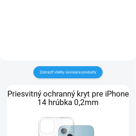
× 1170, vnútorná pamäť 128 GB,
× 1170, vnútorná pamäť 128 GB,
single SIM + eSIM, procesor Apple
single SIM + eSIM, procesor Apple
A15 Bionic, fotoaparát: 12Mpx
A15 Bionic, fotoaparát: 12Mpx
(f/1,5) hlavný + 12Mpx širokouhlý,
(f/1,5) hlavný + 12Mpx širokouhlý,
predná kamera...
predná kamera...
Zobraziť všetky súvisiace produkty
Priesvitný ochranný kryt pre iPhone
14 hrúbka 0,2mm