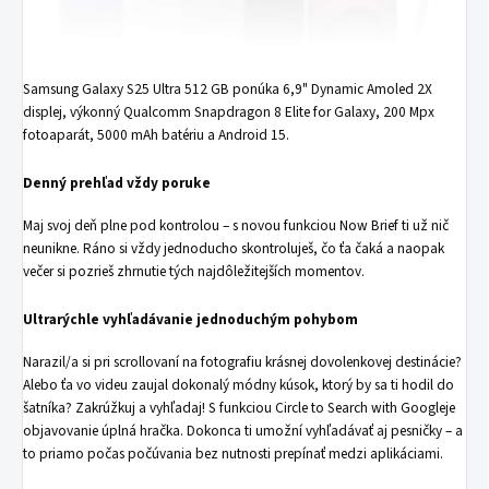
Samsung Galaxy S25 Ultra 512 GB ponúka 6,9" Dynamic Amoled 2X
displej, výkonný Qualcomm Snapdragon 8 Elite for Galaxy, 200 Mpx
fotoaparát, 5000 mAh batériu a Android 15.
Denný prehľad vždy poruke
Maj svoj deň plne pod kontrolou – s novou funkciou Now Brief ti už nič
neunikne. Ráno si vždy jednoducho skontroluješ, čo ťa čaká a naopak
večer si pozrieš zhrnutie tých najdôležitejších momentov.
Ultrarýchle vyhľadávanie jednoduchým pohybom
Narazil/a si pri scrollovaní na fotografiu krásnej dovolenkovej destinácie?
Alebo ťa vo videu zaujal dokonalý módny kúsok, ktorý by sa ti hodil do
šatníka? Zakrúžkuj a vyhľadaj! S funkciou Circle to Search with Googleje
objavovanie úplná hračka. Dokonca ti umožní vyhľadávať aj pesničky – a
to priamo počas počúvania bez nutnosti prepínať medzi aplikáciami.