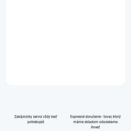
−
+
Pridať do košíka
Smartfón, 6,9", Dynamic Amoled 2X displej, WQHD+, 3120x1440 px,
Procesor: Qualcomm Snapdragon, 8 Elite for Galaxy, 8 jadrový, Kapacita:
512 GB, Single SIM + eSIM, 12 GB RAM, Hlavný fotoaparát: 200 Mpx, 5G,
Kapacita batérie: 5000 mAh, NFC, Čítačka odtlačkov prstov v displeji,
Odomykanie tvárou, Konektor: USB-C
DETAILNÉ INFORMÁCIE
OPÝTAŤ SA
Zakáznicky servis vždy keď
Expresné doručenie - tovar, ktorý
potrebuješ
máme skladom odosielame
ihneď