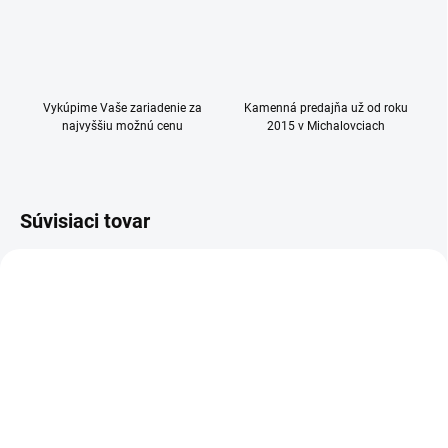
Vykúpime Vaše zariadenie za
Kamenná predajňa už od roku
najvyššiu možnú cenu
2015 v Michalovciach
Súvisiaci tovar
SKLADOM
SKLADOM
(4 KS)
(5 KS)