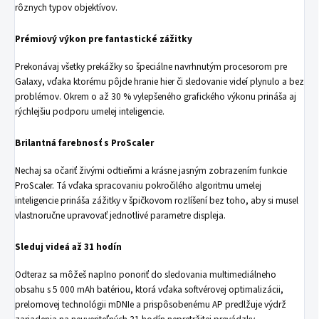
rôznych typov objektívov.
Prémiový výkon pre fantastické zážitky
Prekonávaj všetky prekážky so špeciálne navrhnutým procesorom pre
Galaxy, vďaka ktorému pôjde hranie hier či sledovanie videí plynulo a bez
problémov. Okrem o až 30 % vylepšeného grafického výkonu prináša aj
rýchlejšiu podporu umelej inteligencie.
Brilantná farebnosť s ProScaler
Nechaj sa očariť živými odtieňmi a krásne jasným zobrazením funkcie
ProScaler. Tá vďaka spracovaniu pokročilého algoritmu umelej
inteligencie prináša zážitky v špičkovom rozlíšení bez toho, aby si musel
vlastnoručne upravovať jednotlivé parametre displeja.
Sleduj videá až 31 hodín
Odteraz sa môžeš naplno ponoriť do sledovania multimediálneho
obsahu s 5 000 mAh batériou, ktorá vďaka softvérovej optimalizácii,
prelomovej technológii mDNIe a prispôsobenému AP predlžuje výdrž