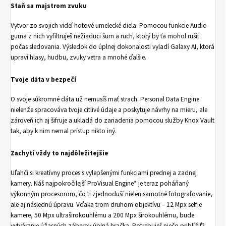
Staň sa majstrom zvuku
Vytvor zo svojich videí hotové umelecké diela. Pomocou funkcie Audio
guma z nich vyfiltruješ nežiaduci šum a ruch, ktorý by ťa mohol rušiť
počas sledovania. Výsledok do úplnej dokonalosti vyladí Galaxy AI, ktorá
upraví hlasy, hudbu, zvuky vetra a mnohé ďalšie.
Tvoje dáta v bezpečí
O svoje súkromné dáta už nemusíš mať strach. Personal Data Engine
nielenže spracováva tvoje citlivé údaje a poskytuje návrhy na mieru, ale
zároveň ich aj šifruje a ukladá do zariadenia pomocou služby Knox Vault
tak, aby k nim nemal prístup nikto iný.
Zachytí vždy to najdôležitejšie
Uľahči si kreatívny proces s vylepšenými funkciami prednej a zadnej
kamery. Náš najpokročilejší ProVisual Engine* je teraz poháňaný
výkonným procesorom, čo ti zjednoduší nielen samotné fotografovanie,
ale aj následnú úpravu. Vďaka trom druhom objektívu – 12 Mpx selfie
kamere, 50 Mpx ultraširokouhlému a 200 Mpx širokouhlému, bude
vytváranie úžasných záberov úplná hračka. Potrebuješ niečo priblížiť?