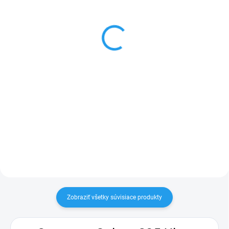
Matný čierny kryt pre
Anti Shock ochranný kryt
Samsung Galaxy S25
pre Samsung Galaxy S25
Ultra
Ultra
€10
€10
Do košíka
Do košíka
Matný čierny kryt pre Samsung
Anti Shock ochranný kryt pre
Galaxy S25 Ultra - www.i-Mobil.sk
Samsung Galaxy S25 Ultra so
spevnenými rohmi.
Zobraziť všetky súvisiace produkty