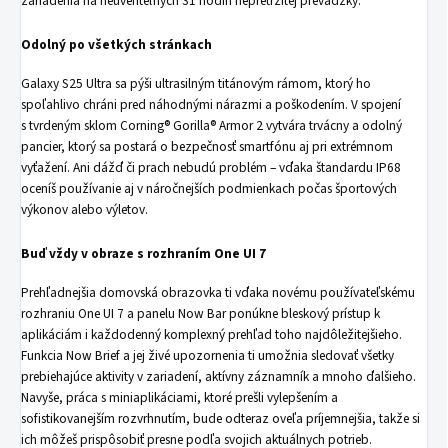
zariadenia na neuveriteľných 31 hodín nepretržitej prevádzky.
Odolný po všetkých stránkach
Galaxy S25 Ultra sa pýši ultrasilným titánovým rámom, ktorý ho
spoľahlivo chráni pred náhodnými nárazmi a poškodením. V spojení
s tvrdeným sklom Corning® Gorilla® Armor 2 vytvára trvácny a odolný
pancier, ktorý sa postará o bezpečnosť smartfónu aj pri extrémnom
vyťažení. Ani dážď či prach nebudú problém – vďaka štandardu IP68
oceníš používanie aj v náročnejších podmienkach počas športových
výkonov alebo výletov.
Buď vždy v obraze s rozhraním One UI 7
Prehľadnejšia domovská obrazovka ti vďaka novému používateľskému
rozhraniu One UI 7 a panelu Now Bar ponúkne bleskový prístup k
aplikáciám i každodenný komplexný prehľad toho najdôležitejšieho.
Funkcia Now Brief a jej živé upozornenia ti umožnia sledovať všetky
prebiehajúce aktivity v zariadení, aktívny záznamník a mnoho ďalšieho.
Navyše, práca s miniaplikáciami, ktoré prešli vylepšením a
sofistikovanejším rozvrhnutím, bude odteraz oveľa príjemnejšia, takže si
ich môžeš prispôsobiť presne podľa svojich aktuálnych potrieb.