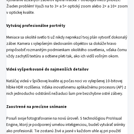
Žiaden problém! Využi na to 3× a 5× optický zoom alebo 2× a 10× zoom
v optickej kvalite.
Vytváraj profesionálne portréty
Meniace sa okolité svetlo ti už nikdy neprekazí tvoj plán vytvoriť dokonalý
záber. Kamera s vylepšeným sledovaním objektov sa dokáže hravo
prispôsobiť rozmanitým podmienkam okolitého osvetlenia, vďaka čomu
vždy zachytíš textúru a odtiene pleti tak, ako ich vidíš voľným okom.
Videá vyšperkované do najmenších detailov
Natáčaj videá v špičkovej kvalite aj počas noci vo vylepšenej 10-bitovej
hĺbke HDR rozlíšenia. Vďaka inovatívnemu aplikačnému procesoru (AP) z
nich jednoducho odstrániš nežiaduci šum pre bezchybne ostré zábery.
Zaostrené na precízne snímanie
Posuň svoje fotografovanie na novú úroveň. S technológiou ProVisual
Engine, ktorý je podporený umelou inteligenciou, budeš vytvárať snímky
ako profesionál. Tie zostanú živé a jasné v každom uhle aj pri použití