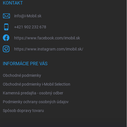
i
KONTAKT
e
info
@
i-Mobil.sk
+421 902 232 678
https://www.facebook.com/imobil.sk
https://www.instagram.com/imobil.sk/
INFORMÁCIE PRE VÁS
Obchodné podmienky
Obchodné podmienky i-Mobil Selection
Kamenná predajňa - osobný odber
Podmienky ochrany osobných údajov
Spôsob dopravy tovaru