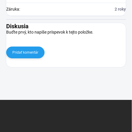
Záruka
:
2 roky
Diskusia
Buďte prvý, kto napíše príspevok k tejto položke.
Pridať komentár
Z
á
p
ä
t