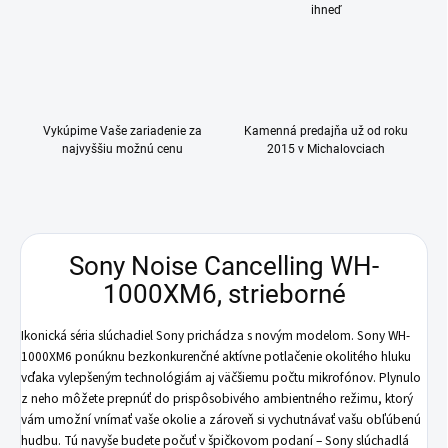
ihneď
Vykúpime Vaše zariadenie za
Kamenná predajňa už od roku
najvyššiu možnú cenu
2015 v Michalovciach
Sony Noise Cancelling WH-
1000XM6, strieborné
Ikonická séria slúchadiel Sony prichádza s novým modelom. Sony WH-
1000XM6 ponúknu bezkonkurenčné aktívne potlačenie okolitého hluku
vďaka vylepšeným technológiám aj väčšiemu počtu mikrofónov. Plynulo
z neho môžete prepnúť do prispôsobivého ambientného režimu, ktorý
vám umožní vnímať vaše okolie a zároveň si vychutnávať vašu obľúbenú
hudbu. Tú navyše budete počuť v špičkovom podaní – Sony slúchadlá