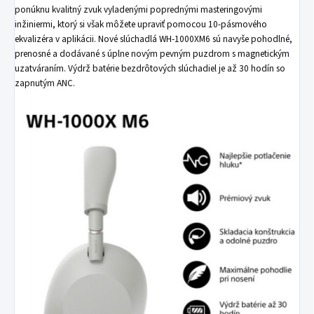
ponúknu kvalitný zvuk vyladenými poprednými masteringovými
inžiniermi, ktorý si však môžete upraviť pomocou 10-pásmového
ekvalizéra v aplikácii. Nové slúchadlá WH-1000XM6 sú navyše pohodlné,
prenosné a dodávané s úplne novým pevným puzdrom s magnetickým
uzatváraním. Výdrž batérie bezdrôtových slúchadiel je až 30 hodín so
zapnutým ANC.