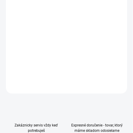
−
+
Pridať do košíka
Bezdrôtové slúchadlá – s mikrofónom, cez hlavu, okolo uší,
aktívne potlačenie hluku (ANC), uzatvorená konštrukcia, 3,5 mm
Jack, Bluetooth 5.3, podpora AAC, LDAC, SBC a LC3, Ambient
sound, herný režim, Hi-Res audio, hlasový asistent, Multipoint,
prepínanie skladieb, prijímanie hovorov, s ovládaním hlasitosti,
sony Sound Connect, frekvenčný rozsah 4–40000 Hz, menič 30
mm, výdrž batérie až 40 h
DETAILNÉ INFORMÁCIE
OPÝTAŤ SA
Zakáznicky servis vždy keď
Expresné doručenie - tovar, ktorý
potrebuješ
máme skladom odosielame